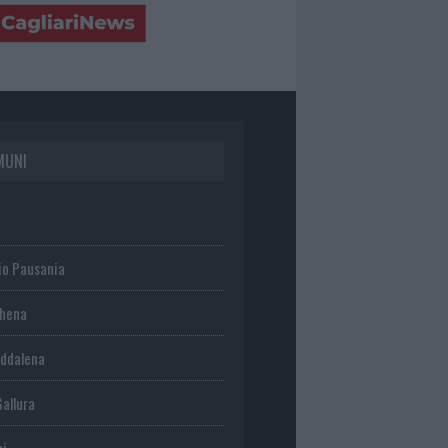
MUNI
io Pausania
chena
ddalena
Gallura