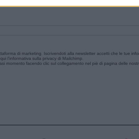
ggi e ricevi le nostre email periodiche contenenti le ultime notizie pubbli
aforma di marketing. Iscrivendoti alla newsletter accetti che le tue info
qui l'informativa sulla privacy di Mailchimp
.
siasi momento facendo clic sul collegamento nel piè di pagina delle nostr