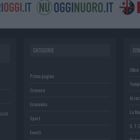
CATEGORIE
CO
Olbia
Prima pagina
Temp
Cronaca
Arza
Economia
La Ma
.com
Sport
S. T. 
Eventi