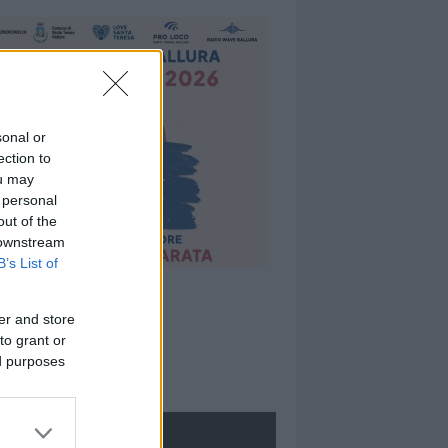
sonal or
ection to
ou may
 personal
out of the
 downstream
B’s List of
er and store
to grant or
ed purposes
ROLOGIE