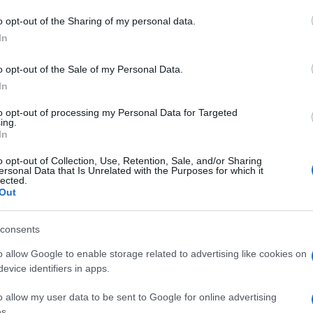
o opt-out of the Sharing of my personal data.
In
na
Bollettino Covid Sardegna
Contagi Sardegna
na
Nuovi Casi Sardegna
Positivi Sardegna
o opt-out of the Sale of my Personal Data.
In
to opt-out of processing my Personal Data for Targeted
ing.
In
o opt-out of Collection, Use, Retention, Sale, and/or Sharing
ersonal Data that Is Unrelated with the Purposes for which it
lected.
dente
Prossimo articolo
Out
consents
o allow Google to enable storage related to advertising like cookies on
evice identifiers in apps.
o allow my user data to be sent to Google for online advertising
s.