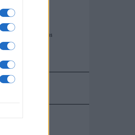
I nostri cari
Giovannimaria Cabras