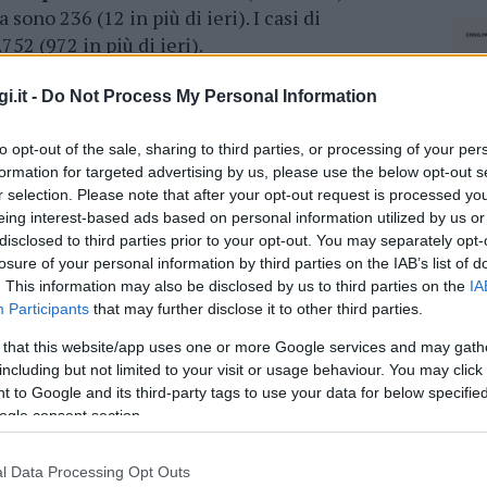
 sono 236 (12 in più di ieri). I casi di
752 (972 in più di ieri).
o di 78 anni, residente nella provincia di
i.it -
Do Not Process My Personal Information
 residente nella Città Metropolitana di
to opt-out of the sale, sharing to third parties, or processing of your per
formation for targeted advertising by us, please use the below opt-out s
r selection. Please note that after your opt-out request is processed y
s nelle province della Sardegna
eing interest-based ads based on personal information utilized by us or
disclosed to third parties prior to your opt-out. You may separately opt-
losure of your personal information by third parties on the IAB’s list of
azionali?
. This information may also be disclosed by us to third parties on the
IA
Participants
that may further disclose it to other third parties.
 mese
cliccando
qui
 that this website/app uses one or more Google services and may gath
including but not limited to your visit or usage behaviour. You may click 
 to Google and its third-party tags to use your data for below specifi
ogle consent section.
do nella sezione
Login
dal menù del sito o
l Data Processing Opt Outs
NEC