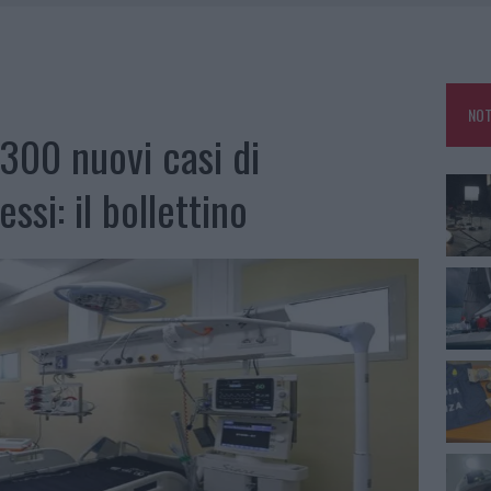
SER NON INVASIVI
A IL CAMPO BASE: L’INAUGURAZIONE
 PER COMPARSE IN COSTA SMERALDA
NOT
DE SFIDA DELLA VELA NELL’ESTATE 2026
1300 nuovi casi di
LBIA, SEQUESTRATI CAVIALE E SABBIA RUBATA
ssi: il bollettino