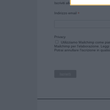
Iscriviti alla newsletter di Gallura O
*
Indirizzo email
Privacy
Utilizziamo Mailchimp come piatt
Mailchimp per l'elaborazione.
Leggi 
Potrai annullare l'iscrizione in qual