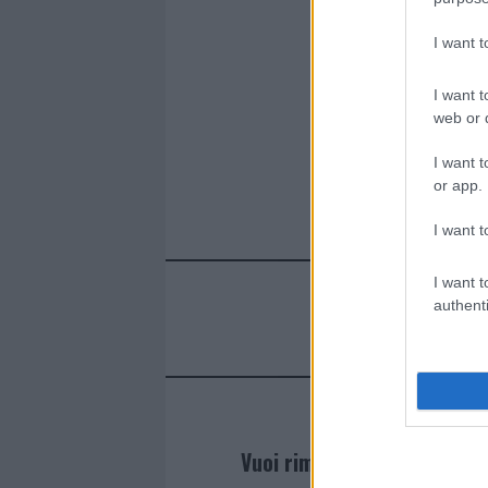
I want 
I want t
web or d
I want t
or app.
I want t
I want t
authenti
Vuoi rimanere sempre agg