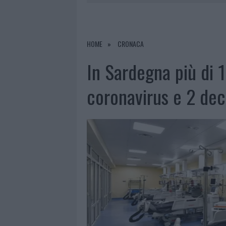
RIFERIMENTO PER I TRATTAMENTI LA
6 AGOSTO 2026
|
INCENDI, A SAN PASQUALE ARRIV
7 AGOSTO 2026
|
FILM INTERNAZIONALE, CASTING
HOME
CRONACA
7 AGOSTO 2026
|
PORTO ROTONDO OSPITA LA GRAN
In Sardegna più di 
7 AGOSTO 2026
|
CONTROLLI ALL’AEROPORTO DI O
coronavirus e 2 dece