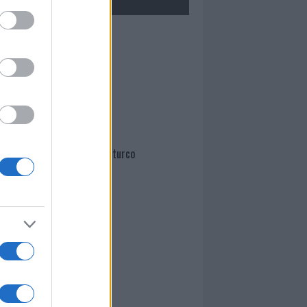
Mario Malu
Paolo Pinna
Martina Agostina Diturco
I nostri cari
I nostri cari