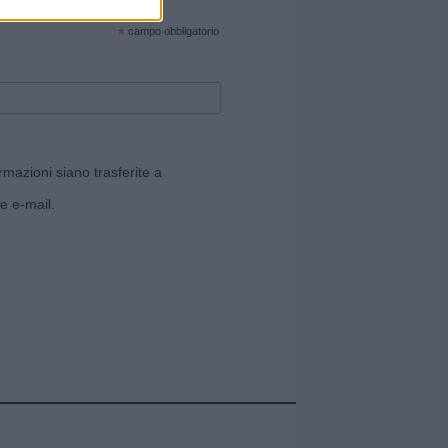
cate sul sito web!
*
campo obbligatorio
rmazioni siano trasferite a
e e-mail.