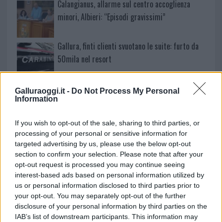
Calangianus, allarme sul centro accoglienza
minori, Albieri: “Episodi gravissimi”
Gallura, finti clienti svuotano le suite: furto da
50mila nel resort
Meteo Olbia 7 agosto, sole e caldo tornano
Galluraoggi.it -
Do Not Process My Personal
Information
protagonisti
If you wish to opt-out of the sale, sharing to third parties, or
Test tunnel Olbia: rampe chiuse ancora fino a
processing of your personal or sensitive information for
fine agosto
targeted advertising by us, please use the below opt-out
section to confirm your selection. Please note that after your
opt-out request is processed you may continue seeing
interest-based ads based on personal information utilized by
us or personal information disclosed to third parties prior to
your opt-out. You may separately opt-out of the further
disclosure of your personal information by third parties on the
IAB’s list of downstream participants. This information may