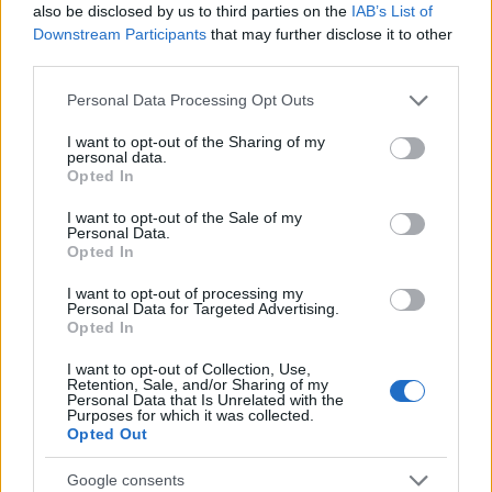
also be disclosed by us to third parties on the
IAB’s List of
Downstream Participants
that may further disclose it to other
third parties.
Please note that this website/app uses one or more Google
Personal Data Processing Opt Outs
NECROLOGIE
services and may gather and store information including but
not limited to your visit or usage behaviour. You may click to
I want to opt-out of the Sharing of my
personal data.
grant or deny consent to Google and its third-party tags to
Mario Malu
Opted In
use your data for below specified purposes in below Google
consent section.
I want to opt-out of the Sale of my
Personal Data.
Opted In
Paolo Pinna
I want to opt-out of processing my
Personal Data for Targeted Advertising.
Opted In
Martina Agostina Diturco
I want to opt-out of Collection, Use,
Retention, Sale, and/or Sharing of my
Personal Data that Is Unrelated with the
Purposes for which it was collected.
Opted Out
I nostri cari
Google consents