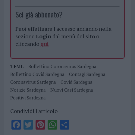
Sei già abbonato?
Puoi effettuare l'accesso andando nella
sezione
Login
dal menù del sito o
cliccando
qui
TEMI:
Bollettino Coronavirus Sardegna
Bollettino Covid Sardegna
Contagi Sardegna
Coronavirus Sardegna
Covid Sardegna
Notizie Sardegna
Nuovi Casi Sardegna
Positivi Sardegna
Condividi l'articolo
F
T
Pi
W
S
a
w
n
h
h