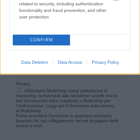
related to security, including authentication
functionality and fraud prevention, and other
user protection.
Vuoi rimanere sempre aggiornato?
Iscriviti alla newsletter di Gallura Oggi e ricevi le nostre
CONFIRM
email periodiche contenenti le ultime notizie pubblicate
sul sito web!
*
campo obbligatorio
*
Indirizzo email
Data Deletion
Data Access
Privacy Policy
Privacy
Utilizziamo Mailchimp come piattaforma di
marketing. Iscrivendoti alla newsletter accetti che le
tue informazioni siano trasferite a Mailchimp per
l'elaborazione.
Leggi qui l'informativa sulla privacy
di Mailchimp
.
Potrai annullare l'iscrizione in qualsiasi momento
facendo clic sul collegamento nel piè di pagina delle
nostre e-mail.