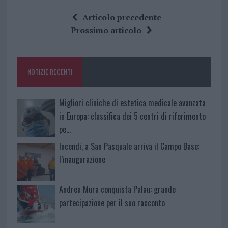
ce
it
te
at
a
Articolo precedente
b
te
re
s
re
Prossimo articolo
o
r
st
A
o
p
NOTIZIE RECENTI
k
p
Migliori cliniche di estetica medicale avanzata
in Europa: classifica dei 5 centri di riferimento
pe…
Incendi, a San Pasquale arriva il Campo Base:
l’inaugurazione
Andrea Mura conquista Palau: grande
partecipazione per il suo racconto