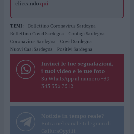
cliccando
qui
TEMI:
Bollettino Coronavirus Sardegna
Bollettino Covid Sardegna
Contagi Sardegna
Coronavirus Sardegna
Covid Sardegna
Nuovi Casi Sardegna
Positivi Sardegna
Inviaci le tue segnalazioni,
i tuoi video e le tue foto
Su WhatsApp al numero +39
345 356 7512
Notizie in tempo reale?
Entra nel canale telegram di
GalluraOggi.it