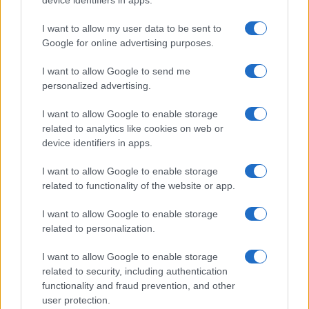
device identifiers in apps.
Le ultime offerte di lavoro a Olbia e in Gallura
I want to allow my user data to be sent to
Google for online advertising purposes.
I want to allow Google to send me
personalized advertising.
Cumuli di rifiuti a Santa Teresa Gallura, la
segnalazione dei residenti
I want to allow Google to enable storage
related to analytics like cookies on web or
device identifiers in apps.
I want to allow Google to enable storage
related to functionality of the website or app.
I want to allow Google to enable storage
related to personalization.
I want to allow Google to enable storage
related to security, including authentication
NECROLOGIE
functionality and fraud prevention, and other
user protection.