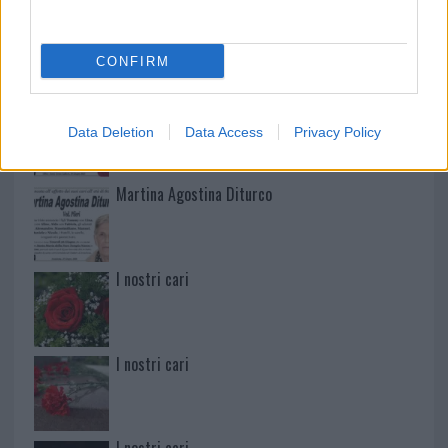
Mario Malu
CONFIRM
Paolo Pinna
Data Deletion
Data Access
Privacy Policy
Martina Agostina Diturco
I nostri cari
I nostri cari