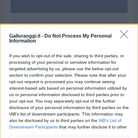
Ricevi le nostre ultime news
Galluraoggi.it -
Do Not Process My Personal
Information
da
Google News
If you wish to opt-out of the sale, sharing to third parties, or
processing of your personal or sensitive information for
targeted advertising by us, please use the below opt-out
Condividi l'articolo
section to confirm your selection. Please note that after your
opt-out request is processed you may continue seeing
F
T
Pi
W
S
interest-based ads based on personal information utilized by
a
w
n
h
h
us or personal information disclosed to third parties prior to
your opt-out. You may separately opt-out of the further
ce
it
te
at
a
Articolo precedente
disclosure of your personal information by third parties on the
b
te
re
s
re
IAB’s list of downstream participants. This information may
Prossimo articolo
also be disclosed by us to third parties on the
IAB’s List of
o
r
st
A
Downstream Participants
that may further disclose it to other
o
p
third parties.