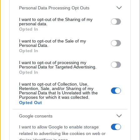
NOTIZIE RECENTI
k
p
Please note that this website/app uses one or more Google
Personal Data Processing Opt Outs
services and may gather and store information including but
not limited to your visit or usage behaviour. You may click to
I want to opt-out of the Sharing of my
Auto prende fuoco sulla strada statale 125 a
personal data.
grant or deny consent to Google and its third-party tags to
Olbia, cosa è successo
Opted In
use your data for below specified purposes in below Google
consent section.
I want to opt-out of the Sale of my
Personal Data.
Incidente sulla 125 a Olbia, due auto coinvolte:
Opted In
danni ingenti
I want to opt-out of processing my
Personal Data for Targeted Advertising.
Opted In
Auto finisce contro un muretto, un ferito ad
Arzachena
I want to opt-out of Collection, Use,
Retention, Sale, and/or Sharing of my
Personal Data that Is Unrelated with the
Purposes for which it was collected.
Incidente a Baia Sardinia, scontro tra auto e
Opted Out
moto: un ferito
Google consents
Olbia, le previsioni meteo per lunedì 10 agosto
I want to allow Google to enable storage
related to advertising like cookies on web or
2026