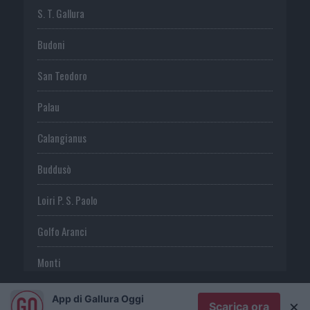
S. T. Gallura
Budoni
San Teodoro
Palau
Calangianus
Buddusò
Loiri P. S. Paolo
Golfo Aranci
Monti
Telti
App di Gallura Oggi
×
Scarica ora