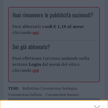
Vuoi rimuovere le pubblicità nazionali?
Puoi abbonarti a
soli € 1,10 al mese
cliccando
qui
Sei già abbonato?
Puoi effettuare l'accesso andando nella
sezione
Login
dal menù del sito o
cliccando
qui
TEMI:
Bollettino Coronavirus Sardegna
Coronavirus Gallura
Coronavirus Sassari
Notizie in tempo reale?