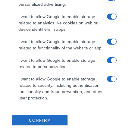
personalized advertising.
Salmo finisce in ospedale a Catania, ma il tour
va avanti: “Sicilia, ci sono”
I want to allow Google to enable storage
related to analytics like cookies on web or
device identifiers in apps.
Jovanotti, Gabry Ponte e Alfa: Olbia ombelico del
mondo per una notte
I want to allow Google to enable storage
related to functionality of the website or app.
Giorgia Meloni a La Maddalena, la vicesindaco:
I want to allow Google to enable storage
“Orgoglio e discrezione per visita privata̶…
related to personalization.
I want to allow Google to enable storage
Incendio nella notte a Olbia, a fuoco due furgoni
related to security, including authentication
functionality and fraud prevention, and other
user protection.
A fuoco un deposito con bombole, intervento dei
vigili del fuoco a Rudalza
CONFIRM