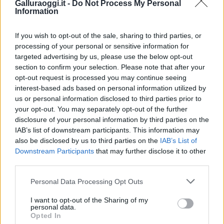
Galluraoggi.it -
Do Not Process My Personal
Entra nel canale telegram di
Information
GalluraOggi.it
If you wish to opt-out of the sale, sharing to third parties, or
processing of your personal or sensitive information for
targeted advertising by us, please use the below opt-out
section to confirm your selection. Please note that after your
Inviaci le tue segnalazioni,
opt-out request is processed you may continue seeing
i tuoi video e le tue foto
interest-based ads based on personal information utilized by
Su WhatsApp al numero +39
us or personal information disclosed to third parties prior to
345 356 7512
your opt-out. You may separately opt-out of the further
disclosure of your personal information by third parties on the
IAB’s list of downstream participants. This information may
also be disclosed by us to third parties on the
IAB’s List of
Downstream Participants
that may further disclose it to other
third parties.
Ricevi le nostre ultime news
Please note that this website/app uses one or more Google
Personal Data Processing Opt Outs
services and may gather and store information including but
da
Google News
not limited to your visit or usage behaviour. You may click to
I want to opt-out of the Sharing of my
personal data.
grant or deny consent to Google and its third-party tags to
Opted In
use your data for below specified purposes in below Google