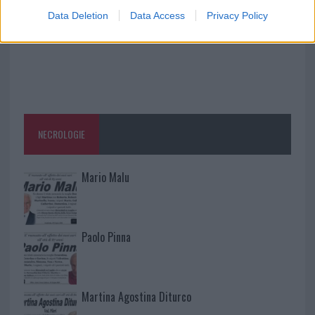
Data Deletion
Data Access
Privacy Policy
NECROLOGIE
Mario Malu
Paolo Pinna
Martina Agostina Diturco