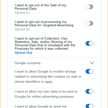
Condividi l'articolo
consent section.
I want to opt-out of the Sale of my
Personal Data.
F
T
Pi
W
S
Opted In
a
w
n
h
h
I want to opt-out of processing my
Personal Data for Targeted Advertising.
ce
it
te
at
a
Opted In
Articolo precedente
b
te
re
s
re
Prossimo articolo
I want to opt-out of Collection, Use,
Retention, Sale, and/or Sharing of my
o
r
st
A
Personal Data that Is Unrelated with the
Purposes for which it was collected.
o
p
Opted Out
NOTIZIE RECENTI
k
p
Google consents
Sangue, musica e solidarietà con Avis Olbia al
I want to allow Google to enable storage
related to advertising like cookies on web or
Delta Center
device identifiers in apps.
Meteo Olbia 9 agosto, temperature in calo
I want to allow my user data to be sent to
Google for online advertising purposes.
I want to allow Google to send me