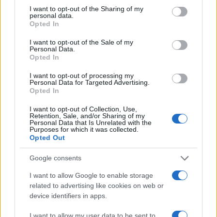
Ricevi le nostre ultime news
not limited to your visit or usage behaviour. You may click to
I want to opt-out of the Sharing of my
personal data.
grant or deny consent to Google and its third-party tags to
Opted In
use your data for below specified purposes in below Google
da
Google News
consent section.
I want to opt-out of the Sale of my
Personal Data.
Opted In
Condividi l'articolo
I want to opt-out of processing my
Personal Data for Targeted Advertising.
F
T
Pi
W
S
Opted In
a
w
n
h
h
I want to opt-out of Collection, Use,
Retention, Sale, and/or Sharing of my
ce
it
te
at
a
Personal Data that Is Unrelated with the
Articolo precedente
Purposes for which it was collected.
b
te
re
s
re
Prossimo articolo
Opted Out
o
r
st
A
Google consents
o
p
I want to allow Google to enable storage
NOTIZIE RECENTI
k
p
related to advertising like cookies on web or
device identifiers in apps.
Meteo Olbia 9 agosto, temperature in calo
I want to allow my user data to be sent to