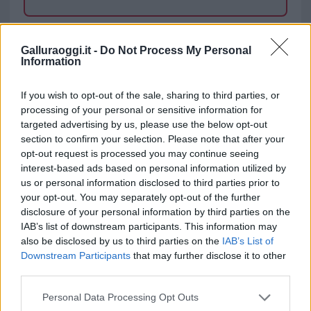
TEMI:
Bollettino Coronavirus Sardegna
Galluraoggi.it -
Do Not Process My Personal
Coronavirus Sardegna
Coronavirus Sassari
Information
Inviaci le tue segnalazioni,
If you wish to opt-out of the sale, sharing to third parties, or
i tuoi video e le tue foto
processing of your personal or sensitive information for
Su WhatsApp al numero +39
targeted advertising by us, please use the below opt-out
345 356 7512
section to confirm your selection. Please note that after your
opt-out request is processed you may continue seeing
interest-based ads based on personal information utilized by
us or personal information disclosed to third parties prior to
your opt-out. You may separately opt-out of the further
Notizie in tempo reale?
disclosure of your personal information by third parties on the
Entra nel canale telegram di
IAB’s list of downstream participants. This information may
GalluraOggi.it
also be disclosed by us to third parties on the
IAB’s List of
Downstream Participants
that may further disclose it to other
third parties.
Please note that this website/app uses one or more Google
Personal Data Processing Opt Outs
services and may gather and store information including but