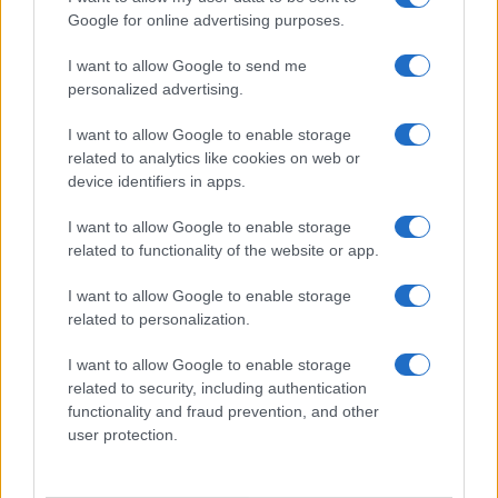
Google for online advertising purposes.
I want to allow Google to send me
Salmo finisce in ospedale a Catania, ma il tour
personalized advertising.
va avanti: “Sicilia, ci sono”
I want to allow Google to enable storage
related to analytics like cookies on web or
Jovanotti, Gabry Ponte e Alfa: Olbia ombelico del
device identifiers in apps.
mondo per una notte
I want to allow Google to enable storage
related to functionality of the website or app.
Giorgia Meloni a La Maddalena, la vicesindaco:
“Orgoglio e discrezione per visita privata̶…
I want to allow Google to enable storage
related to personalization.
Incendio nella notte a Olbia, a fuoco due furgoni
I want to allow Google to enable storage
related to security, including authentication
functionality and fraud prevention, and other
user protection.
A fuoco un deposito con bombole, intervento dei
vigili del fuoco a Rudalza