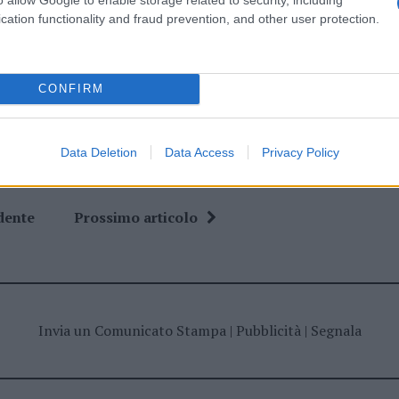
cation functionality and fraud prevention, and other user protection.
ime news da
Google News
CONFIRM
Data Deletion
Data Access
Privacy Policy
dente
Prossimo articolo
Invia un Comunicato Stampa
|
Pubblicità
|
Segnala