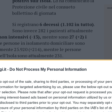
positivi sull’Isola.
Lo ha comunicato la
Protezione civile nel consueto
bollettino di giornata
Si registrano
6 decessi (1.102 in tutto)
.
Sono invece 282 i pazienti attualmente
non intensivi (-13),
mentre sono
27 (+2) i
e persone in isolamento domiciliare sono
amente 25.920 (+214), mentre le persone
ell’Isola sono attualmente 231.
sitivi complessivamente accertati, 9.558 (+21)
i.it -
Do Not Process My Personal Information
ropolitana di Cagliari, 6.496 (+10) nel Sud
.100 (+2) a Nuoro,
12.982 (+9) a Sassari.
to opt-out of the sale, sharing to third parties, or processing of your per
formation for targeted advertising by us, please use the below opt-out s
sintomi
282
r selection. Please note that after your opt-out request is processed y
eing interest-based ads based on personal information utilized by us or
siva
27
disclosed to third parties prior to your opt-out. You may separately opt-
izzati
309
losure of your personal information by third parties on the IAB’s list of
NEC