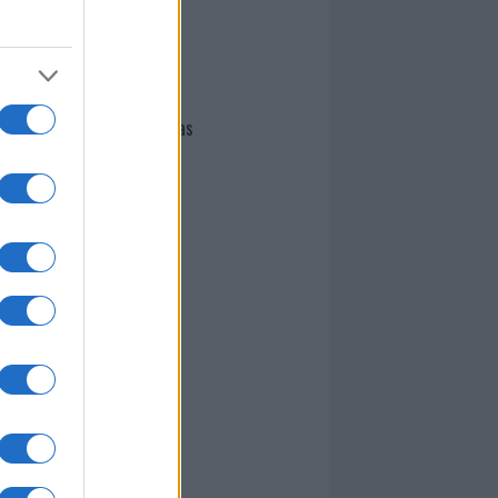
I nostri cari
Giovannimaria Cabras