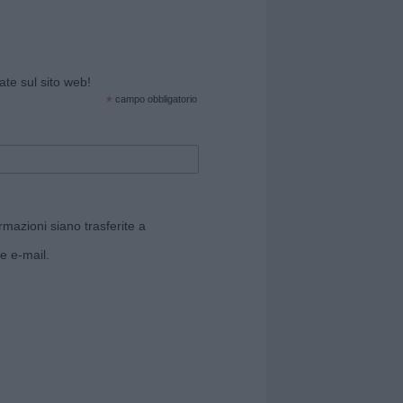
cate sul sito web!
*
campo obbligatorio
rmazioni siano trasferite a
e e-mail.