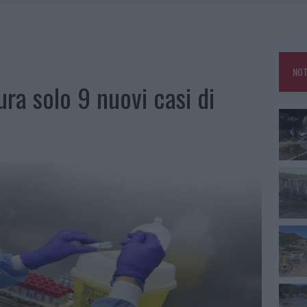
IAMME A LA MADDALENA, INCENDIO A MONTI D’À RENA
KEND A OLBIA E IN GALLURA
 BELLA ANCHE DAL VIVO: UN AMICO VIP SVELA COME FA
NOT
 A FUOCO DUE FURGONI
ura solo 9 nuovi casi di