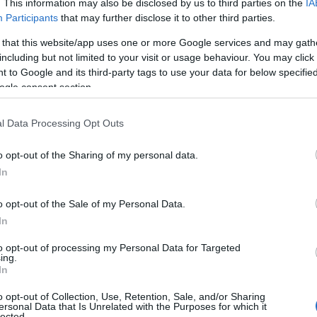
. This information may also be disclosed by us to third parties on the
IA
ciliare
13.020
Participants
that may further disclose it to other third parties.
ivi
13.329
 that this website/app uses one or more Google services and may gath
ivi
44
including but not limited to your visit or usage behaviour. You may click 
riti
26.151
 to Google and its third-party tags to use your data for below specifi
1.102
ogle consent section.
iagnostico
l Data Processing Opt Outs
ening
i
40.582
o opt-out of the Sharing of my personal data.
715.073
In
ti
515.803
o opt-out of the Sale of my Personal Data.
In
to opt-out of processing my Personal Data for Targeted
ing.
azionali?
In
o opt-out of Collection, Use, Retention, Sale, and/or Sharing
 mese
cliccando
qui
ersonal Data that Is Unrelated with the Purposes for which it
lected.