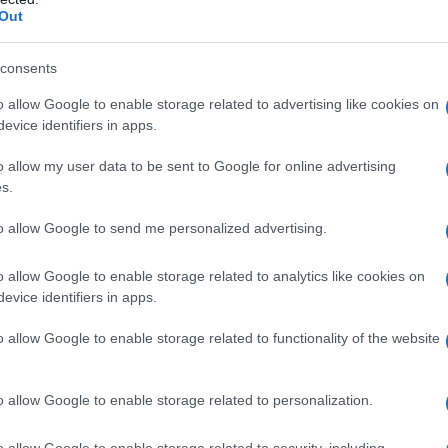
Out
consents
do nella sezione
Login
dal menù del sito o
o allow Google to enable storage related to advertising like cookies on
evice identifiers in apps.
o allow my user data to be sent to Google for online advertising
s.
na
Coronavirus Gallura
Coronavirus Sardegna
to allow Google to send me personalized advertising.
eale?
gram di GalluraOggi.it
o allow Google to enable storage related to analytics like cookies on
evice identifiers in apps.
o allow Google to enable storage related to functionality of the website
lazioni, i tuoi video e le tue foto
ro +39 345 356 7512
o allow Google to enable storage related to personalization.
o allow Google to enable storage related to security, including