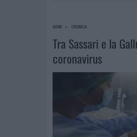
8 AGOSTO 2026
|
RISTORANTE DISTRUTTO DALLE F
7 AGOSTO 2026
|
LE PREVISIONI METEO PER IL WEE
7 AGOSTO 2026
|
MICHELLE HUNZIKER IN GALLURA,
HOME
CRONACA
8 AGOSTO 2026
|
INCENDIO NELLA NOTTE A OLBIA,
Tra Sassari e la Gall
coronavirus