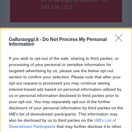
345 356 7512
Galluraoggi.it -
Do Not Process My Personal
Ricevi le nostre ultime news
Information
da
Google News
If you wish to opt-out of the sale, sharing to third parties, or
processing of your personal or sensitive information for
targeted advertising by us, please use the below opt-out
section to confirm your selection. Please note that after your
Condividi l'articolo
opt-out request is processed you may continue seeing
F
T
Pi
W
S
interest-based ads based on personal information utilized by
us or personal information disclosed to third parties prior to
a
w
n
h
h
your opt-out. You may separately opt-out of the further
ce
it
te
at
a
disclosure of your personal information by third parties on the
Articolo precedente
IAB’s list of downstream participants. This information may
b
te
re
s
re
Prossimo articolo
also be disclosed by us to third parties on the
IAB’s List of
Downstream Participants
that may further disclose it to other
o
r
st
A