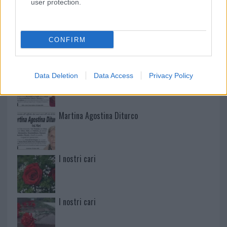
user protection.
Mario Malu
CONFIRM
Paolo Pinna
Data Deletion
Data Access
Privacy Policy
Martina Agostina Diturco
I nostri cari
I nostri cari