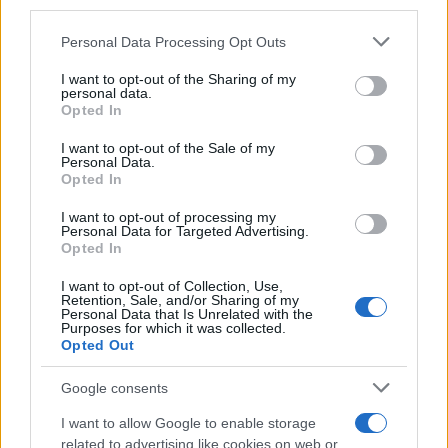
third parties.
o
p
Please note that this website/app uses one or more Google
NOTIZIE RECENTI
Personal Data Processing Opt Outs
k
p
services and may gather and store information including but
not limited to your visit or usage behaviour. You may click to
I want to opt-out of the Sharing of my
personal data.
Olbia, le previsioni meteo per lunedì 10 agosto
grant or deny consent to Google and its third-party tags to
Opted In
use your data for below specified purposes in below Google
2026
consent section.
I want to opt-out of the Sale of my
Personal Data.
Opted In
Le ultime offerte di lavoro a Olbia e in Gallura
I want to opt-out of processing my
Personal Data for Targeted Advertising.
Opted In
Cumuli di rifiuti a Santa Teresa Gallura, la
I want to opt-out of Collection, Use,
segnalazione dei residenti
Retention, Sale, and/or Sharing of my
Personal Data that Is Unrelated with the
Purposes for which it was collected.
Opted Out
Incendi in Gallura, devastati un chiosco e due
furgoni: le indagini
Google consents
I want to allow Google to enable storage
Cannigione celebra la cultura gallurese con il
related to advertising like cookies on web or