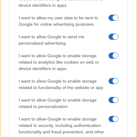
“Poker letterario”
device identifiers in apps.
I want to allow my user data to be sent to
È scontro tra Misericordia e Comune di Santa
Google for online advertising purposes.
Teresa Gallura
I want to allow Google to send me
personalized advertising.
Controlli rafforzati in Costa Smeralda, 20
I want to allow Google to enable storage
arresti e 135 denunce
related to analytics like cookies on web or
device identifiers in apps.
I want to allow Google to enable storage
related to functionality of the website or app.
I want to allow Google to enable storage
related to personalization.
I want to allow Google to enable storage
related to security, including authentication
functionality and fraud prevention, and other
NECROLOGIE