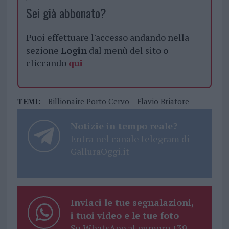
Sei già abbonato?
Puoi effettuare l'accesso andando nella
sezione
Login
dal menù del sito o
cliccando
qui
TEMI:
Billionaire Porto Cervo
Flavio Briatore
Notizie in tempo reale?
Entra nel canale telegram di
GalluraOggi.it
Inviaci le tue segnalazioni,
i tuoi video e le tue foto
Su WhatsApp al numero +39