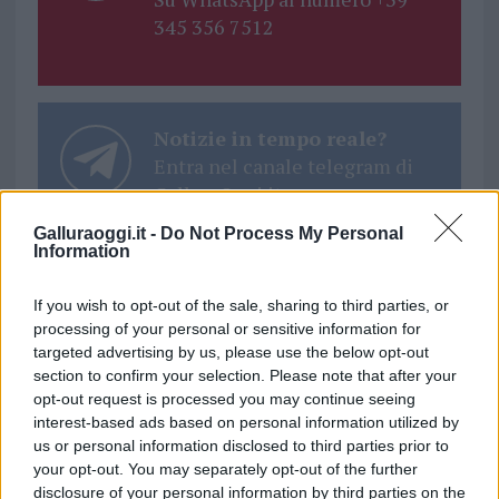
345 356 7512
Notizie in tempo reale?
Entra nel canale telegram di
GalluraOggi.it
Galluraoggi.it -
Do Not Process My Personal
Information
If you wish to opt-out of the sale, sharing to third parties, or
Ricevi le nostre ultime news
processing of your personal or sensitive information for
targeted advertising by us, please use the below opt-out
section to confirm your selection. Please note that after your
da
Google News
opt-out request is processed you may continue seeing
interest-based ads based on personal information utilized by
us or personal information disclosed to third parties prior to
Condividi l'articolo
your opt-out. You may separately opt-out of the further
disclosure of your personal information by third parties on the