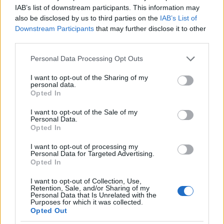
F
T
Pi
W
S
IAB’s list of downstream participants. This information may
also be disclosed by us to third parties on the
IAB’s List of
a
w
n
h
h
Downstream Participants
that may further disclose it to other
ce
it
te
at
a
third parties.
Articolo precedente
b
te
re
s
re
Prossimo articolo
Please note that this website/app uses one or more Google
Personal Data Processing Opt Outs
o
r
st
A
services and may gather and store information including but
not limited to your visit or usage behaviour. You may click to
I want to opt-out of the Sharing of my
o
p
personal data.
grant or deny consent to Google and its third-party tags to
Opted In
NOTIZIE RECENTI
use your data for below specified purposes in below Google
k
p
consent section.
I want to opt-out of the Sale of my
Personal Data.
Soccorso tra i mega yacht sulla spiaggia di La
Opted In
Maddalena: cosa è successo
I want to opt-out of processing my
Personal Data for Targeted Advertising.
Opted In
Scontro Misericordia-Comune: Oltre le Bocche
attacca la sindaca
I want to opt-out of Collection, Use,
Retention, Sale, and/or Sharing of my
Personal Data that Is Unrelated with the
Purposes for which it was collected.
Salvini contestato a L’Agnata, il ministro
Opted Out