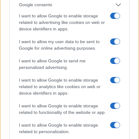
interviene: “Amo De Andrè che democrazia è?”
Google consents
I want to allow Google to enable storage
Porto Taverna, strage di pesci nello stagno:
related to advertising like cookies on web or
scattano le prime bonifiche
device identifiers in apps.
I want to allow my user data to be sent to
Olbia, stretta sulla sicurezza per il Red Valley
Google for online advertising purposes.
2026: tutti i divieti
I want to allow Google to send me
personalized advertising.
Santa Teresa Gallura, nuove regole per la
raccolta differenziata
I want to allow Google to enable storage
related to analytics like cookies on web or
device identifiers in apps.
Robbie Williams incanta il gala del Big Art
Festival al Romazzino
I want to allow Google to enable storage
related to functionality of the website or app.
I want to allow Google to enable storage
related to personalization.