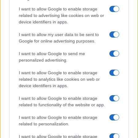
Le previsioni meteo per il weekend a Olbia e in
I want to allow Google to enable storage
Gallura
related to advertising like cookies on web or
device identifiers in apps.
Michelle Hunziker in Gallura, bella anche dal
I want to allow my user data to be sent to
vivo: un amico vip svela come fa
Google for online advertising purposes.
I want to allow Google to send me
Calangianus, dopo le polemiche il centro
personalized advertising.
accoglienza minori chiude
I want to allow Google to enable storage
related to analytics like cookies on web or
Olbia, divieto di sosta contro spaccio e degrado:
device identifiers in apps.
esplode la protesta
I want to allow Google to enable storage
related to functionality of the website or app.
I want to allow Google to enable storage
related to personalization.
I want to allow Google to enable storage