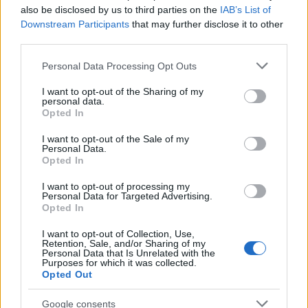
a
w
n
h
h
also be disclosed by us to third parties on the
IAB’s List of
ce
it
te
at
a
Downstream Participants
that may further disclose it to other
Articolo precedente
third parties.
b
te
re
s
re
Prossimo articolo
o
r
st
A
Please note that this website/app uses one or more Google
Personal Data Processing Opt Outs
services and may gather and store information including but
o
p
not limited to your visit or usage behaviour. You may click to
I want to opt-out of the Sharing of my
NOTIZIE RECENTI
personal data.
k
p
grant or deny consent to Google and its third-party tags to
Opted In
use your data for below specified purposes in below Google
consent section.
I want to opt-out of the Sale of my
Incendio nella notte a Olbia, a fuoco due furgoni
Personal Data.
Opted In
I want to opt-out of processing my
Personal Data for Targeted Advertising.
A fuoco un deposito con bombole, intervento dei
Opted In
vigili del fuoco a Rudalza
I want to opt-out of Collection, Use,
Retention, Sale, and/or Sharing of my
Personal Data that Is Unrelated with the
Ristorante distrutto dalle fiamme a La
Purposes for which it was collected.
Opted Out
Maddalena, incendio a Monti d’à rena
Google consents