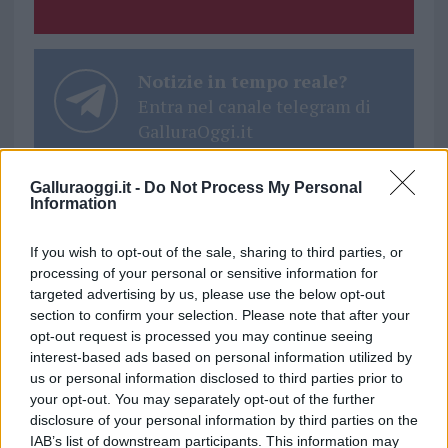
Notizie in tempo reale?
Entra nel canale telegram di
GalluraOggi.it
Galluraoggi.it -
Do Not Process My Personal
Information
Ricevi le nostre ultime news
If you wish to opt-out of the sale, sharing to third parties, or
processing of your personal or sensitive information for
targeted advertising by us, please use the below opt-out
da
Google News
section to confirm your selection. Please note that after your
opt-out request is processed you may continue seeing
interest-based ads based on personal information utilized by
Condividi l'articolo
us or personal information disclosed to third parties prior to
your opt-out. You may separately opt-out of the further
F
T
Pi
W
S
disclosure of your personal information by third parties on the
IAB’s list of downstream participants. This information may