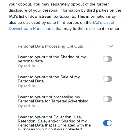
your opt-out. You may separately opt-out of the further
Inviaci le tue segnalazioni,
disclosure of your personal information by third parties on the
i tuoi video e le tue foto
IAB’s list of downstream participants. This information may
also be disclosed by us to third parties on the
IAB’s List of
Su WhatsApp al numero +39
Downstream Participants
that may further disclose it to other
345 356 7512
third parties.
Please note that this website/app uses one or more Google
Personal Data Processing Opt Outs
services and may gather and store information including but
not limited to your visit or usage behaviour. You may click to
I want to opt-out of the Sharing of my
Notizie in tempo reale?
personal data.
grant or deny consent to Google and its third-party tags to
Opted In
Entra nel canale telegram di
use your data for below specified purposes in below Google
GalluraOggi.it
consent section.
I want to opt-out of the Sale of my
Personal Data.
Opted In
I want to opt-out of processing my
Personal Data for Targeted Advertising.
Opted In
Ricevi le nostre ultime news
I want to opt-out of Collection, Use,
Retention, Sale, and/or Sharing of my
da
Google News
Personal Data that Is Unrelated with the
Purposes for which it was collected.