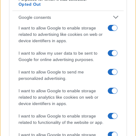
Opted Out
Condividi l'articolo
Google consents
F
T
Pi
W
S
I want to allow Google to enable storage
related to advertising like cookies on web or
a
w
n
h
h
device identifiers in apps.
ce
it
te
at
a
Articolo precedente
I want to allow my user data to be sent to
b
te
re
s
re
Prossimo articolo
Google for online advertising purposes.
o
r
st
A
I want to allow Google to send me
o
p
personalized advertising.
NOTIZIE RECENTI
k
p
I want to allow Google to enable storage
related to analytics like cookies on web or
Sangue, musica e solidarietà con Avis Olbia al
device identifiers in apps.
Delta Center
I want to allow Google to enable storage
related to functionality of the website or app.
Meteo Olbia 9 agosto, temperature in calo
I want to allow Google to enable storage