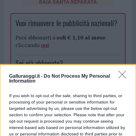
Vuoi rimuovere le pubblicità nazionali?
Puoi abbonarti a
soli € 1,10 al mese
cliccando
qui
Sei già abbonato?
Galluraoggi.it -
Do Not Process My Personal
Puoi effettuare l'accesso andando nella
Information
sezione
Login
dal menù del sito o
cliccando
qui
If you wish to opt-out of the sale, sharing to third parties, or
processing of your personal or sensitive information for
targeted advertising by us, please use the below opt-out
section to confirm your selection. Please note that after your
TEMI:
Incendi San Teodoro
Incendi Sardegna
opt-out request is processed you may continue seeing
Incendio San Teodoro
Notizie San Teodoro
interest-based ads based on personal information utilized by
Notizie Sardegna
us or personal information disclosed to third parties prior to