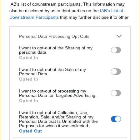
IAB’s list of downstream participants. This information may
also be disclosed by us to third parties on the
IAB’s List of
Gallura, finti clienti svuotano le suite: furto da
Downstream Participants
that may further disclose it to other
third parties.
50mila nel resort
Please note that this website/app uses one or more Google
Personal Data Processing Opt Outs
services and may gather and store information including but
Meteo Olbia 7 agosto, sole e caldo tornano
not limited to your visit or usage behaviour. You may click to
I want to opt-out of the Sharing of my
protagonisti
personal data.
grant or deny consent to Google and its third-party tags to
Opted In
use your data for below specified purposes in below Google
consent section.
I want to opt-out of the Sale of my
Test tunnel Olbia: rampe chiuse ancora fino a
Personal Data.
fine agosto
Opted In
I want to opt-out of processing my
Personal Data for Targeted Advertising.
Aggius conquista la classifica delle mete più
Opted In
amate dell’estate 2026
I want to opt-out of Collection, Use,
Retention, Sale, and/or Sharing of my
Personal Data that Is Unrelated with the
Purposes for which it was collected.
Opted Out