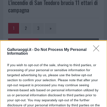
L’incendio di San Teodoro brucia 11 ettari di
campagna
1
2
3
»
NOTIZIE RECENTI
Galluraoggi.it -
Do Not Process My Personal
Information
Incendi, a San Pasquale arriva il Campo Base:
If you wish to opt-out of the sale, sharing to third parties, or
l’inaugurazione
processing of your personal or sensitive information for
targeted advertising by us, please use the below opt-out
Andrea Mura conquista Palau: grande
section to confirm your selection. Please note that after your
opt-out request is processed you may continue seeing
partecipazione per il suo racconto
interest-based ads based on personal information utilized by
us or personal information disclosed to third parties prior to
Calangianus, allarme sul centro accoglienza
your opt-out. You may separately opt-out of the further
disclosure of your personal information by third parties on the
minori, Albieri: “Episodi gravissimi”