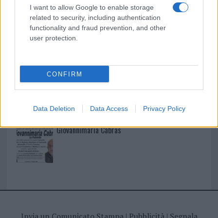
I nostri cari
I want to allow Google to enable storage
related to security, including authentication
functionality and fraud prevention, and other
user protection.
I nostri cari
CONFIRM
I nostri cari
Data Deletion
Data Access
Privacy Policy
Giovannimaria Cabras
Invia un Comunicato Stampa
|
Pubblicità
|
Segnala