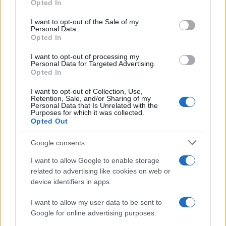
Opted In
use your data for below specified purposes in below Google
Notizie in tempo reale?
consent section.
I want to opt-out of the Sale of my
Personal Data.
Entra nel canale telegram di
Opted In
GalluraOggi.it
I want to opt-out of processing my
Personal Data for Targeted Advertising.
Opted In
I want to opt-out of Collection, Use,
Inviaci le tue segnalazioni,
Retention, Sale, and/or Sharing of my
i tuoi video e le tue foto
Personal Data that Is Unrelated with the
Purposes for which it was collected.
Su WhatsApp al numero +39
Opted Out
345 356 7512
Google consents
I want to allow Google to enable storage
related to advertising like cookies on web or
device identifiers in apps.
Ricevi le nostre ultime news
I want to allow my user data to be sent to
Google for online advertising purposes.
da
Google News