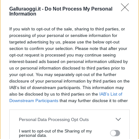
Galluraoggi.it -
Do Not Process My Personal
Information
If you wish to opt-out of the sale, sharing to third parties, or
processing of your personal or sensitive information for
Vuoi rimuovere le pubblicità nazionali?
targeted advertising by us, please use the below opt-out
section to confirm your selection. Please note that after your
Puoi abbonarti a
soli € 1,10 al mese
opt-out request is processed you may continue seeing
interest-based ads based on personal information utilized by
cliccando
qui
us or personal information disclosed to third parties prior to
your opt-out. You may separately opt-out of the further
Sei già abbonato?
disclosure of your personal information by third parties on the
IAB’s list of downstream participants. This information may
also be disclosed by us to third parties on the
IAB’s List of
Puoi effettuare l'accesso andando nella
Downstream Participants
that may further disclose it to other
sezione
Login
dal menù del sito o
third parties.
cliccando
qui
Please note that this website/app uses one or more Google
Personal Data Processing Opt Outs
services and may gather and store information including but
not limited to your visit or usage behaviour. You may click to
I want to opt-out of the Sharing of my
TEMI:
Canile Olbia
Guardia Di Finanza Olbia
personal data.
grant or deny consent to Google and its third-party tags to