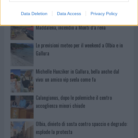
vigili del fuoco a Rudalza
Data Deletion
Data Access
Privacy Policy
Ristorante distrutto dalle fiamme a La
Maddalena, incendio a Monti d’à rena
Le previsioni meteo per il weekend a Olbia e in
Gallura
Michelle Hunziker in Gallura, bella anche dal
vivo: un amico vip svela come fa
Calangianus, dopo le polemiche il centro
accoglienza minori chiude
Olbia, divieto di sosta contro spaccio e degrado:
esplode la protesta