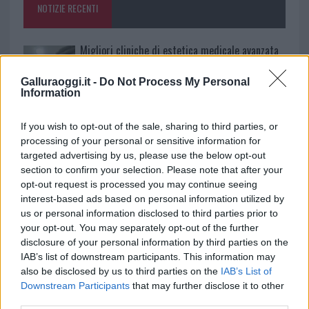
NOTIZIE RECENTI
k
p
Migliori cliniche di estetica medicale avanzata
in Europa: classifica dei 5 centri di riferimento
Galluraoggi.it -
Do Not Process My Personal
pe…
Information
Incendi, a San Pasquale arriva il Campo Base:
l’inaugurazione
If you wish to opt-out of the sale, sharing to third parties, or
processing of your personal or sensitive information for
targeted advertising by us, please use the below opt-out
Andrea Mura conquista Palau: grande
section to confirm your selection. Please note that after your
partecipazione per il suo racconto
opt-out request is processed you may continue seeing
interest-based ads based on personal information utilized by
us or personal information disclosed to third parties prior to
Calangianus, allarme sul centro accoglienza
your opt-out. You may separately opt-out of the further
minori, Albieri: “Episodi gravissimi”
disclosure of your personal information by third parties on the
IAB’s list of downstream participants. This information may
also be disclosed by us to third parties on the
IAB’s List of
Gallura, finti clienti svuotano le suite: furto da
Downstream Participants
that may further disclose it to other
50mila nel resort
third parties.