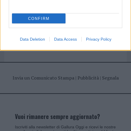
I nostri cari
CONFIRM
Giovannimaria Cabras
Data Deletion
Data Access
Privacy Policy
Invia un Comunicato Stampa
|
Pubblicità
|
Segnala
Vuoi rimanere sempre aggiornato?
Iscriviti alla newsletter di Gallura Oggi e ricevi le nostre