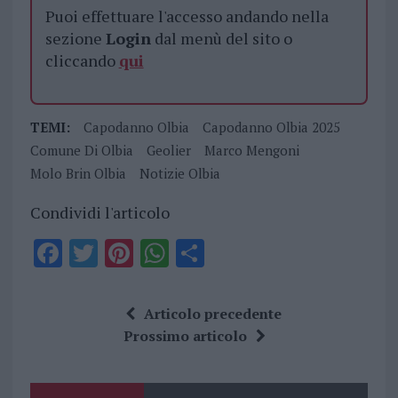
Puoi effettuare l'accesso andando nella
sezione
Login
dal menù del sito o
cliccando
qui
TEMI:
Capodanno Olbia
Capodanno Olbia 2025
Comune Di Olbia
Geolier
Marco Mengoni
Molo Brin Olbia
Notizie Olbia
Condividi l'articolo
F
T
Pi
W
S
a
w
n
h
h
ce
it
te
at
a
Articolo precedente
b
te
re
s
re
Prossimo articolo
o
r
st
A
o
p