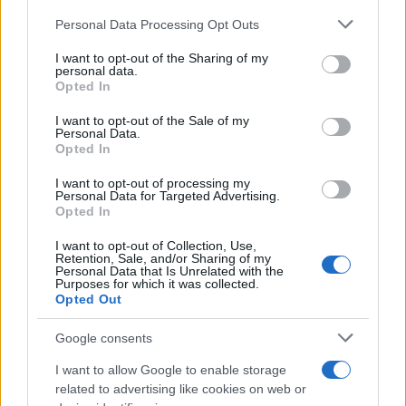
Please note that this website/app uses one or more Google
Personal Data Processing Opt Outs
services and may gather and store information including but
Meteo Olbia 7 agosto, sole e caldo tornano
not limited to your visit or usage behaviour. You may click to
I want to opt-out of the Sharing of my
protagonisti
personal data.
grant or deny consent to Google and its third-party tags to
Opted In
use your data for below specified purposes in below Google
consent section.
Test tunnel Olbia: rampe chiuse ancora fino a
I want to opt-out of the Sale of my
Personal Data.
fine agosto
Opted In
I want to opt-out of processing my
Personal Data for Targeted Advertising.
Opted In
I want to opt-out of Collection, Use,
Retention, Sale, and/or Sharing of my
Personal Data that Is Unrelated with the
Purposes for which it was collected.
Opted Out
Google consents
I want to allow Google to enable storage
NECROLOGIE
related to advertising like cookies on web or