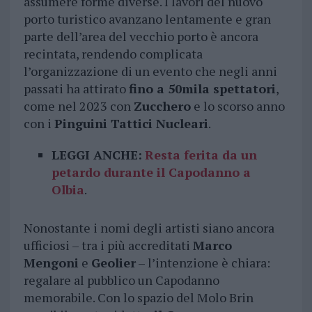
assumere forme diverse. I lavori del nuovo
porto turistico avanzano lentamente e gran
parte dell’area del vecchio porto è ancora
recintata, rendendo complicata
l’organizzazione di un evento che negli anni
passati ha attirato
fino a 50mila spettatori
,
come nel 2023 con
Zucchero
e lo scorso anno
con i
Pinguini Tattici Nucleari
.
LEGGI ANCHE:
Resta ferita da un
petardo durante il Capodanno a
Olbia
.
Nonostante i nomi degli artisti siano ancora
ufficiosi – tra i più accreditati
Marco
Mengoni
e
Geolier
– l’intenzione è chiara:
regalare al pubblico un Capodanno
memorabile. Con lo spazio del Molo Brin