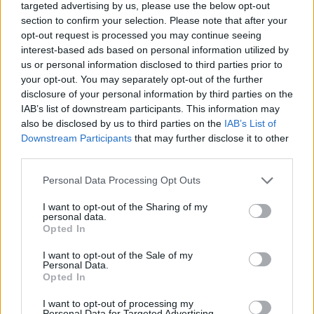
Puoi effettuare l'accesso andando nella
targeted advertising by us, please use the below opt-out
sezione
Login
dal menù del sito o
section to confirm your selection. Please note that after your
opt-out request is processed you may continue seeing
cliccando
qui
interest-based ads based on personal information utilized by
us or personal information disclosed to third parties prior to
your opt-out. You may separately opt-out of the further
TEMI:
Carabinieri Porto Cervo
disclosure of your personal information by third parties on the
Notizie Arzachena
Notizie Gallura
IAB’s list of downstream participants. This information may
also be disclosed by us to third parties on the
IAB’s List of
Notizie Sardegna
Downstream Participants
that may further disclose it to other
third parties.
Notizie in tempo reale?
Entra nel canale telegram di
Please note that this website/app uses one or more Google
Personal Data Processing Opt Outs
services and may gather and store information including but
GalluraOggi.it
not limited to your visit or usage behaviour. You may click to
I want to opt-out of the Sharing of my
personal data.
grant or deny consent to Google and its third-party tags to
Opted In
use your data for below specified purposes in below Google
consent section.
I want to opt-out of the Sale of my
Inviaci le tue segnalazioni,
Personal Data.
Opted In
i tuoi video e le tue foto
Su WhatsApp al numero +39
I want to opt-out of processing my
Personal Data for Targeted Advertising.