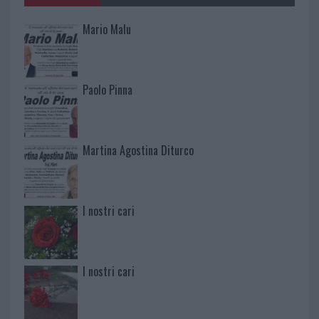
Mario Malu
Paolo Pinna
Martina Agostina Diturco
I nostri cari
I nostri cari