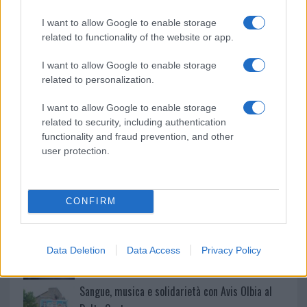
o
p
NOTIZIE RECENTI
k
p
I want to allow Google to enable storage
related to functionality of the website or app.
Controlli rafforzati in Costa Smeralda, 20
I want to allow Google to enable storage
arresti e 135 denunce
related to personalization.
I want to allow Google to enable storage
Tre milioni di euro dalla Provincia Gallura per
related to security, including authentication
nuove aule nelle scuole di Olbia
functionality and fraud prevention, and other
user protection.
Incidente sulla provinciale 125, paura tra Olbia e
Arzachena
CONFIRM
Incidente sulla strada provinciale ad Arzachena,
un ferito
Data Deletion
Data Access
Privacy Policy
Sangue, musica e solidarietà con Avis Olbia al