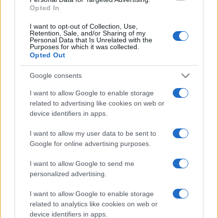
345 356 7512
Opted In
I want to opt-out of Collection, Use,
Retention, Sale, and/or Sharing of my
Personal Data that Is Unrelated with the
Purposes for which it was collected.
Opted Out
Ricevi le nostre ultime news
Google consents
da
Google News
I want to allow Google to enable storage
related to advertising like cookies on web or
device identifiers in apps.
Condividi l'articolo
I want to allow my user data to be sent to
F
T
Pi
W
S
Google for online advertising purposes.
a
w
n
h
h
I want to allow Google to send me
ce
it
te
at
a
personalized advertising.
Articolo precedente
b
te
re
s
re
Prossimo articolo
I want to allow Google to enable storage
o
r
st
A
related to analytics like cookies on web or
device identifiers in apps.