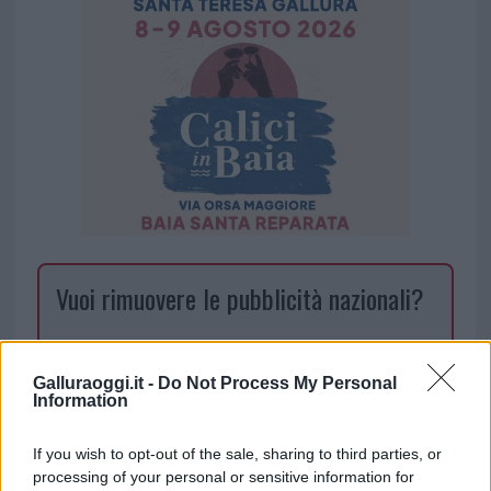
Vuoi rimuovere le pubblicità nazionali?
Puoi abbonarti a
soli € 1,10 al mese
cliccando
qui
Galluraoggi.it -
Do Not Process My Personal
Information
Sei già abbonato?
If you wish to opt-out of the sale, sharing to third parties, or
processing of your personal or sensitive information for