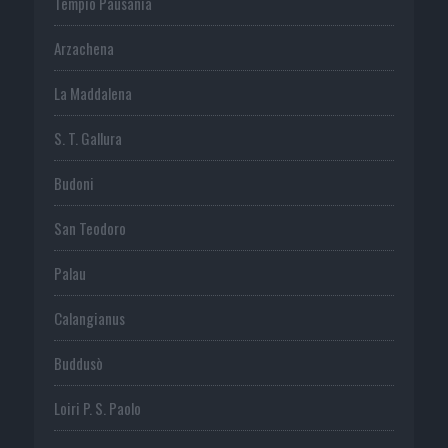
Tempio Pausania
Arzachena
La Maddalena
S. T. Gallura
Budoni
San Teodoro
Palau
Calangianus
Buddusò
Loiri P. S. Paolo