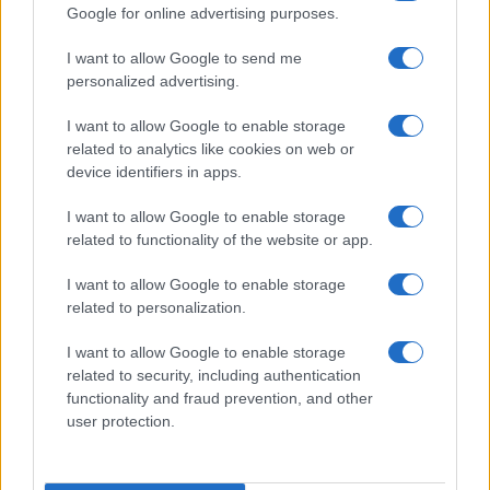
Guerra Carburante
Guerra Petrolio
Google for online advertising purposes.
Notizie Gallura
Notizie Olbia
Notizie Sardegna
I want to allow Google to send me
Olbia Notizie
Petrolio Olbia
personalized advertising.
Notizie in tempo reale?
I want to allow Google to enable storage
Entra nel canale telegram di
related to analytics like cookies on web or
device identifiers in apps.
GalluraOggi.it
I want to allow Google to enable storage
related to functionality of the website or app.
Inviaci le tue segnalazioni,
I want to allow Google to enable storage
related to personalization.
i tuoi video e le tue foto
Su WhatsApp al numero +39
I want to allow Google to enable storage
345 356 7512
related to security, including authentication
functionality and fraud prevention, and other
user protection.