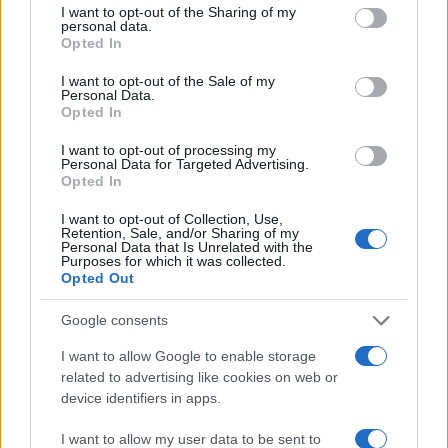
not limited to your visit or usage behaviour. You may click to
I want to opt-out of the Sharing of my
personal data.
grant or deny consent to Google and its third-party tags to
Opted In
use your data for below specified purposes in below Google
consent section.
I want to opt-out of the Sale of my
Vuoi rimuovere le pubblicità nazionali?
Personal Data.
Opted In
Puoi abbonarti a
soli € 1,10 al mese
I want to opt-out of processing my
Personal Data for Targeted Advertising.
cliccando
qui
Opted In
I want to opt-out of Collection, Use,
Sei già abbonato?
Retention, Sale, and/or Sharing of my
Personal Data that Is Unrelated with the
Purposes for which it was collected.
Opted Out
Puoi effettuare l'accesso andando nella
sezione
Login
dal menù del sito o
Google consents
cliccando
qui
I want to allow Google to enable storage
related to advertising like cookies on web or
device identifiers in apps.
TEMI:
Carburante Olbia
Caro Carburante Olbia
Comune Di Olbia
Distributori Olbia
I want to allow my user data to be sent to