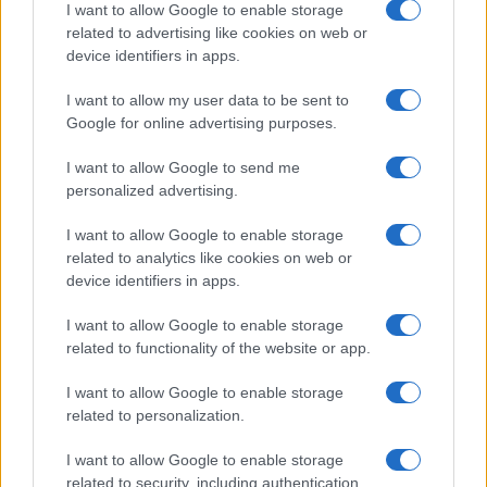
I want to allow Google to enable storage
related to advertising like cookies on web or
Notizie in tempo reale?
device identifiers in apps.
Entra nel canale telegram di
GalluraOggi.it
I want to allow my user data to be sent to
Google for online advertising purposes.
I want to allow Google to send me
personalized advertising.
Ricevi le nostre ultime news
I want to allow Google to enable storage
related to analytics like cookies on web or
da
Google News
device identifiers in apps.
I want to allow Google to enable storage
related to functionality of the website or app.
Condividi l'articolo
I want to allow Google to enable storage
F
T
Pi
W
S
related to personalization.
a
w
n
h
h
I want to allow Google to enable storage
ce
it
te
at
a
related to security, including authentication