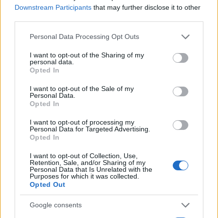
Puoi effettuare l'accesso andando nella
Downstream Participants
that may further disclose it to other
sezione
Login
dal menù del sito o
third parties.
cliccando
qui
Please note that this website/app uses one or more Google
Personal Data Processing Opt Outs
services and may gather and store information including but
not limited to your visit or usage behaviour. You may click to
I want to opt-out of the Sharing of my
personal data.
TEMI:
Alessandro Achenza
Angelo Carcangiu
grant or deny consent to Google and its third-party tags to
Opted In
use your data for below specified purposes in below Google
Antonio Asara
Carnevale Tempio
consent section.
I want to opt-out of the Sale of my
Carrasciali Matrimonio
Carrasciali Timpiesu
Personal Data.
Dansoul Tempio
Notizie Tempio
Opted In
Re Giorgio Mannena
Stefano Corongiu
I want to opt-out of processing my
Sussnna Fanti
Personal Data for Targeted Advertising.
Opted In
Inviaci le tue segnalazioni,
I want to opt-out of Collection, Use,
Retention, Sale, and/or Sharing of my
i tuoi video e le tue foto
Personal Data that Is Unrelated with the
Su WhatsApp al numero +39
Purposes for which it was collected.
Opted Out
345 356 7512
Google consents