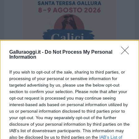
Galluraoggi.it -
Do Not Process My Personal
Information
If you wish to opt-out of the sale, sharing to third parties, or
processing of your personal or sensitive information for
Vuoi rimuovere le pubblicità nazionali?
targeted advertising by us, please use the below opt-out
section to confirm your selection. Please note that after your
opt-out request is processed you may continue seeing
Puoi abbonarti a
soli € 1,10 al mese
interest-based ads based on personal information utilized by
cliccando
qui
us or personal information disclosed to third parties prior to
your opt-out. You may separately opt-out of the further
disclosure of your personal information by third parties on the
Sei già abbonato?
IAB’s list of downstream participants. This information may
also be disclosed by us to third parties on the
IAB’s List of