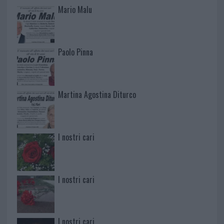
Mario Malu
Paolo Pinna
Martina Agostina Diturco
I nostri cari
I nostri cari
I nostri cari