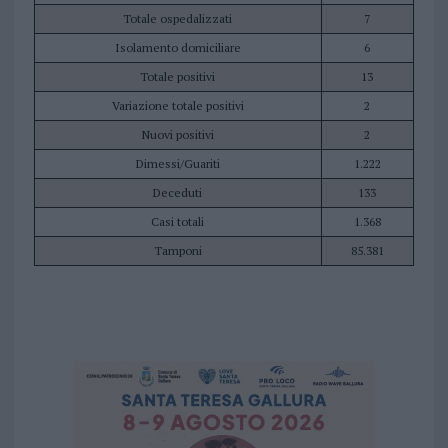
Totale ospedalizzati
7
Isolamento domiciliare
6
Totale positivi
13
Variazione totale positivi
2
Nuovi positivi
2
Dimessi/Guariti
1.222
Deceduti
133
Casi totali
1.368
Tamponi
85.381