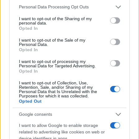
Please note that this website/app uses one or more Google
Personal Data Processing Opt Outs
services and may gather and store information including but
not limited to your visit or usage behaviour. You may click to
I want to opt-out of the Sharing of my
personal data.
grant or deny consent to Google and its third-party tags to
Opted In
Ricevi le nostre ultime news
use your data for below specified purposes in below Google
consent section.
I want to opt-out of the Sale of my
Personal Data.
da
Google News
Opted In
I want to opt-out of processing my
Personal Data for Targeted Advertising.
Condividi l'articolo
Opted In
F
T
Pi
W
S
I want to opt-out of Collection, Use,
Retention, Sale, and/or Sharing of my
Personal Data that Is Unrelated with the
a
w
n
h
h
Purposes for which it was collected.
Opted Out
ce
it
te
at
a
Articolo precedente
b
te
re
s
re
Prossimo articolo
Google consents
o
r
st
A
I want to allow Google to enable storage
o
p
related to advertising like cookies on web or
device identifiers in apps.