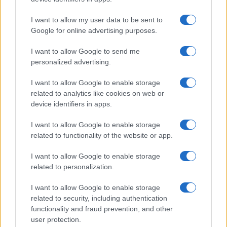
NOTIZIE RECENTI
k
p
I want to allow my user data to be sent to
Google for online advertising purposes.
Controlli rafforzati in Costa Smeralda, 20
arresti e 135 denunce
I want to allow Google to send me
personalized advertising.
Tre milioni di euro dalla Provincia Gallura per
I want to allow Google to enable storage
nuove aule nelle scuole di Olbia
related to analytics like cookies on web or
device identifiers in apps.
Incidente sulla provinciale 125, paura tra Olbia e
I want to allow Google to enable storage
Arzachena
related to functionality of the website or app.
I want to allow Google to enable storage
Incidente sulla strada provinciale ad Arzachena,
related to personalization.
un ferito
I want to allow Google to enable storage
related to security, including authentication
Sangue, musica e solidarietà con Avis Olbia al
functionality and fraud prevention, and other
Delta Center
user protection.