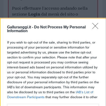
Puoi effettuare l'accesso andando nella
sezione
Login
dal menù del sito o
cliccando
qui
Galluraoggi.it -
Do Not Process My Personal
Information
TEMI:
Contagi Sardegna
Coronavirus Sardegna
If you wish to opt-out of the sale, sharing to third parties, or
processing of your personal or sensitive information for
Notizie in tempo reale?
targeted advertising by us, please use the below opt-out
Entra nel canale telegram di
section to confirm your selection. Please note that after your
GalluraOggi.it
opt-out request is processed you may continue seeing
interest-based ads based on personal information utilized by
us or personal information disclosed to third parties prior to
your opt-out. You may separately opt-out of the further
disclosure of your personal information by third parties on the
Inviaci le tue segnalazioni,
IAB’s list of downstream participants. This information may
i tuoi video e le tue foto
also be disclosed by us to third parties on the
IAB’s List of
Su WhatsApp al numero +39
Downstream Participants
that may further disclose it to other
345 356 7512
third parties.