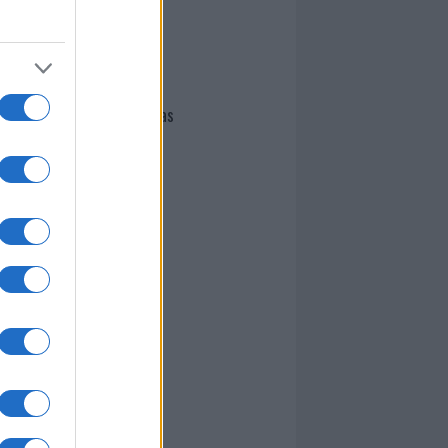
I nostri cari
Giovannimaria Cabras