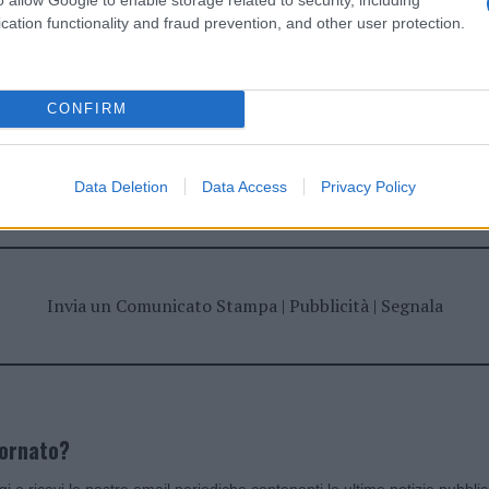
cation functionality and fraud prevention, and other user protection.
CONFIRM
dente
Prossimo articolo
Data Deletion
Data Access
Privacy Policy
Invia un Comunicato Stampa
|
Pubblicità
|
Segnala
iornato?
ggi e ricevi le nostre email periodiche contenenti le ultime notizie pubbli