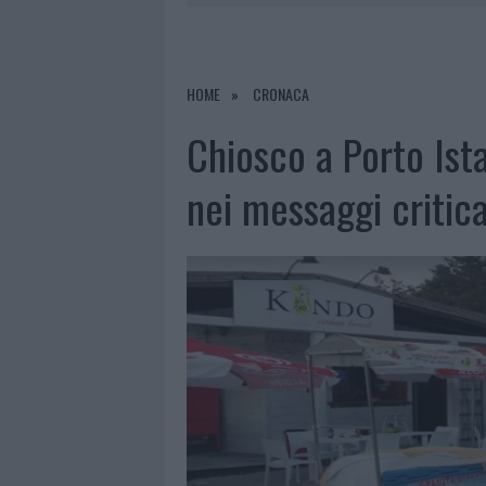
7 AGOSTO 2026
|
MICHELLE HUNZIKER IN GALLURA,
7 AGOSTO 2026
|
CALANGIANUS, DOPO LE POLEMIC
7 AGOSTO 2026
|
OLBIA, DIVIETO DI SOSTA CONT
HOME
CRONACA
8 AGOSTO 2026
|
RISTORANTE DISTRUTTO DALLE F
Chiosco a Porto Ista
nei messaggi critica