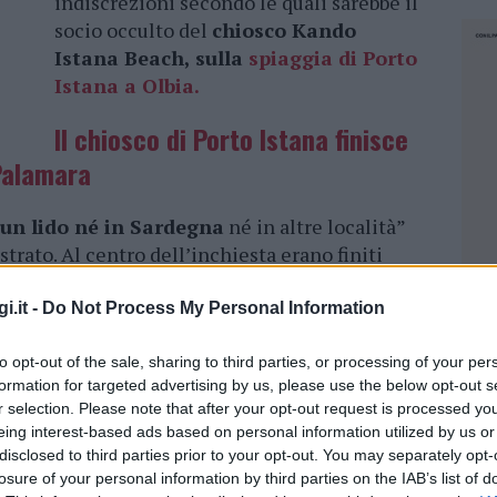
indiscrezioni secondo le quali sarebbe il
socio occulto del
chiosco Kando
Istana Beach, sulla
spiaggia di Porto
Istana a Olbia.
Il chiosco di Porto Istana finisce
 Palamara
cun lido né in Sardegna
né in altre località”
rato. Al centro dell’inchiesta erano finiti
o Palamara sulle condizioni della spiaggia di
 “è uno sconforto…una spiaggia vergognosa”,
i.it -
Do Not Process My Personal Information
legali “
non si riferisce alla gestione del
 tutto autonoma gestione della spiaggia
cui
to opt-out of the sale, sharing to third parties, or processing of your per
formation for targeted advertising by us, please use the below opt-out s
sponde il prezzo dell’abbonamento per lettini
r selection. Please note that after your opt-out request is processed y
che si allegano in copia. Le
lamentale quindi
eing interest-based ads based on personal information utilized by us or
del chiosco
ma al contrario il dispiacere per la
disclosed to third parties prior to your opt-out. You may separately opt-
ndizioni igienico sanitarie della stessa, ovvero
losure of your personal information by third parties on the IAB’s list of
NEC