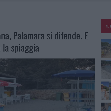
 BELLA ANCHE DAL VIVO: UN AMICO VIP SVELA COME FA
HE IL CENTRO ACCOGLIENZA MINORI CHIUDE
RO SPACCIO E DEGRADO: ESPLODE LA PROTESTA
NOT
IAMME A LA MADDALENA, INCENDIO A MONTI D’À RENA
na, Palamara si difende. E
 la spiaggia