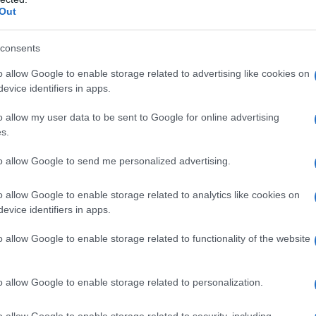
Out
consents
lamara
Spiaggia Porto Istana
o allow Google to enable storage related to advertising like cookies on
evice identifiers in apps.
eale?
o allow my user data to be sent to Google for online advertising
gram di GalluraOggi.it
s.
to allow Google to send me personalized advertising.
lazioni, i tuoi video e le tue foto
o allow Google to enable storage related to analytics like cookies on
ro +39 345 356 7512
evice identifiers in apps.
o allow Google to enable storage related to functionality of the website
o allow Google to enable storage related to personalization.
ime news da
Google News
o allow Google to enable storage related to security, including