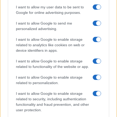
I want to allow my user data to be sent to
Incidente sulla strada provinciale ad Arzachena,
Google for online advertising purposes.
un ferito
I want to allow Google to send me
personalized advertising.
Sangue, musica e solidarietà con Avis Olbia al
Delta Center
I want to allow Google to enable storage
related to analytics like cookies on web or
device identifiers in apps.
Meteo Olbia 9 agosto, temperature in calo
I want to allow Google to enable storage
related to functionality of the website or app.
Salmo finisce in ospedale a Catania, ma il tour
I want to allow Google to enable storage
va avanti: “Sicilia, ci sono”
related to personalization.
I want to allow Google to enable storage
Jovanotti, Gabry Ponte e Alfa: Olbia ombelico del
related to security, including authentication
functionality and fraud prevention, and other
mondo per una notte
user protection.