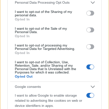
Please note that this website/app uses one or more Google
Personal Data Processing Opt Outs
services and may gather and store information including but
not limited to your visit or usage behaviour. You may click to
I want to opt-out of the Sharing of my
personal data.
grant or deny consent to Google and its third-party tags to
Ricevi le nostre ultime news
Opted In
use your data for below specified purposes in below Google
consent section.
I want to opt-out of the Sale of my
da
Google News
Personal Data.
Opted In
I want to opt-out of processing my
Personal Data for Targeted Advertising.
Condividi l'articolo
Opted In
F
T
Pi
W
S
I want to opt-out of Collection, Use,
Retention, Sale, and/or Sharing of my
a
w
n
h
h
Personal Data that Is Unrelated with the
Purposes for which it was collected.
ce
it
te
at
a
Opted Out
Articolo precedente
b
te
re
s
re
Prossimo articolo
Google consents
o
r
st
A
I want to allow Google to enable storage
o
p
related to advertising like cookies on web or
NOTIZIE RECENTI
k
p
device identifiers in apps.