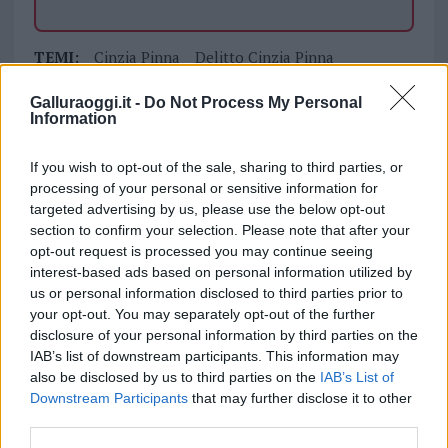
TEMI:
Cinzia Pinna
Delitto Cinzia Pinna
Emanuele Ragnedda
Notizie Gallura
Galluraoggi.it -
Do Not Process My Personal
Notizie Palau
Notizie Sardegna
Information
Omicidio Cinzia Pinna
Palau Notizie
If you wish to opt-out of the sale, sharing to third parties, or
Inviaci le tue segnalazioni,
processing of your personal or sensitive information for
i tuoi video e le tue foto
targeted advertising by us, please use the below opt-out
Su WhatsApp al numero +39
section to confirm your selection. Please note that after your
opt-out request is processed you may continue seeing
345 356 7512
interest-based ads based on personal information utilized by
us or personal information disclosed to third parties prior to
your opt-out. You may separately opt-out of the further
disclosure of your personal information by third parties on the
Notizie in tempo reale?
IAB’s list of downstream participants. This information may
also be disclosed by us to third parties on the
IAB’s List of
Entra nel canale telegram di
Downstream Participants
that may further disclose it to other
GalluraOggi.it
third parties.