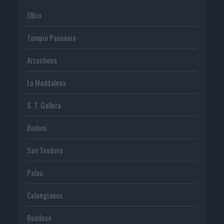
Olbia
Tempio Pausania
Arzachena
La Maddalena
S. T. Gallura
Budoni
San Teodoro
Palau
Calangianus
Buddusò