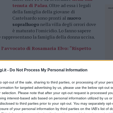
tenuta di Palau
. Oltre ad essa i legali
della famiglia della giovane
di
Castelsardo sono pronti al
nuovo
sopralluogo
nella villa degli orrori dove
è maturato l’omicidio. Lo fanno sapere
rappresentano la famiglia della donna uccisa.
 l’avvocato di Rosamaria Elvo: “Rispetto
famiglia Pinna
eserciterà tutte le facoltà
i.it -
Do Not Process My Personal Information
iettivo di raggiungere quanto prima, pur nella
o lunghi, una verità il più possibile completa
to opt-out of the sale, sharing to third parties, or processing of your per
ali delle parti sono stati convocati nella caserma
formation for targeted advertising by us, please use the below opt-out s
Noemi Mancini
per il conferimento ufficiale
r selection. Please note that after your opt-out request is processed y
eing interest-based ads based on personal information utilized by us or
disclosed to third parties prior to your opt-out. You may separately opt-
’autopsia sul corpo della vittima
, prevista
losure of your personal information by third parties on the IAB’s list of
NEC