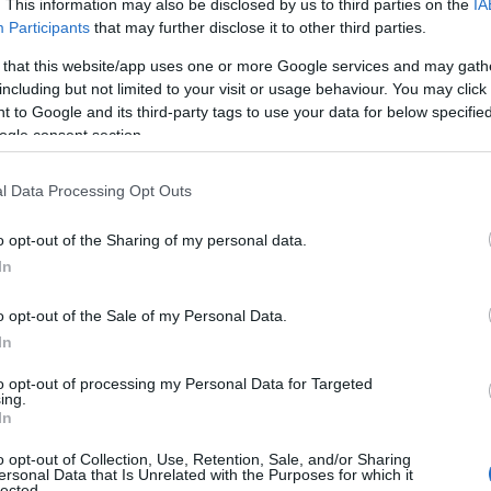
. This information may also be disclosed by us to third parties on the
IA
a compiere oggi pomeriggio ulteriori
Participants
that may further disclose it to other third parties.
ntosa di proprietà di Ragnedda, il luogo dove
a stato nascosto il corpo. Il pool di esperti
 that this website/app uses one or more Google services and may gath
a tutti gli avvocati coinvolti nel caso.
including but not limited to your visit or usage behaviour. You may click 
 to Google and its third-party tags to use your data for below specifi
ogle consent section.
gerà
come è morta la ragazza
e se ha subìto
erso dalla Tac che la 33enne presentava
ferite
l Data Processing Opt Outs
opsia a spiegare
quale di questi colpi
è
nno raggiunto la vittima.
o opt-out of the Sharing of my personal data.
o.
In
o opt-out of the Sale of my Personal Data.
sono per ora due:
Luca Franciosi
e
Rosa
In
vuto un ruolo nel
ripulire la scena del
aro come e in che modo avrebbero aiutato il
to opt-out of processing my Personal Data for Targeted
ing.
ell’
omicidio di Cinzia Pinna
e del corpo
In
toratrice di San Pantaleo avrebbe aiutato a
o opt-out of Collection, Use, Retention, Sale, and/or Sharing
vano, ma sul 26enne lombardo è emerso che non
ersonal Data that Is Unrelated with the Purposes for which it
lected.