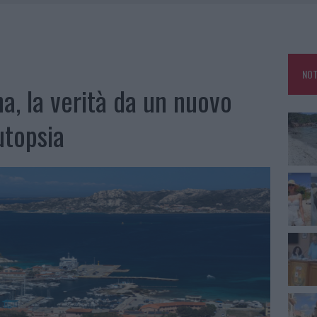
HE IL CENTRO ACCOGLIENZA MINORI CHIUDE
RO SPACCIO E DEGRADO: ESPLODE LA PROTESTA
SCEGLIERE LA SOLUZIONE IDEALE PER LA CASA E L’UFFICIO
NOT
KEND A OLBIA E IN GALLURA
a, la verità da un nuovo
utopsia