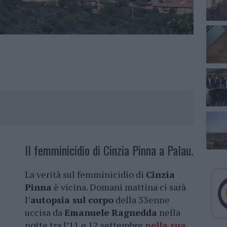
Il femminicidio di Cinzia Pinna a Palau.
La verità sul femminicidio di
Cinzia
Pinna
è vicina. Domani mattina ci sarà
l’
autopsia sul corpo
della 33enne
uccisa da
Emanuele Ragnedda
nella
notte tra l’11 e 12 settembre
nella sua