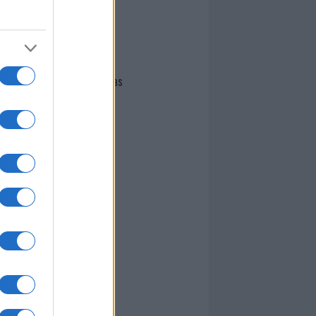
I nostri cari
Giovannimaria Cabras