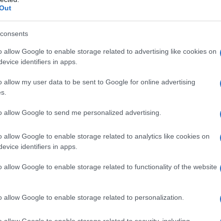
Ragnedda, ma sarebbe solo un conoscente
Out
tato spostato più volte e sono in corso
consents
ta
Nicoletta Mani
, che difende
Luca
o allow Google to enable storage related to advertising like cookies on
tonello Desini e Maurizio Mani, ha spiegato
evice identifiers in apps.
ecipavano a tutti gli atti a tutela del loro
o allow my user data to be sent to Google for online advertising
ntito solo a sommarie informazioni, ma che
s.
 pubblico ministero con un
interrogatorio
fensive. Ha aggiunto che attendevano con la
to allow Google to send me personalized advertising.
i
negato con fermezza
tutto ciò che era stato
te partite dal telefono dell’altra indagata e
o allow Google to enable storage related to analytics like cookies on
ndo che non c’era
nessun fondamento
.
evice identifiers in apps.
o allow Google to enable storage related to functionality of the website
o allow Google to enable storage related to personalization.
azionali?
o allow Google to enable storage related to security, including