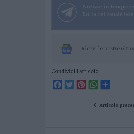
Notizie in tempo r
Entra nel canale tele
Ricevi le nostre ult
Condividi l'articolo
F
T
Pi
W
S
a
w
n
h
h
ce
it
te
at
a
Articolo prece
b
te
re
s
re
o
r
st
A
o
p