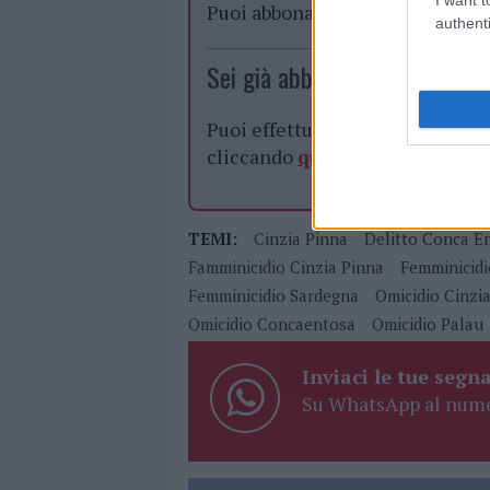
Puoi abbonarti a
soli € 1,10 al
authenti
Sei già abbonato?
Puoi effettuare l'accesso andan
cliccando
qui
TEMI:
Cinzia Pinna
Delitto Conca E
Famminicidio Cinzia Pinna
Femminicidi
Femminicidio Sardegna
Omicidio Cinzi
Omicidio Concaentosa
Omicidio Palau
Inviaci le tue segna
Su WhatsApp al nume