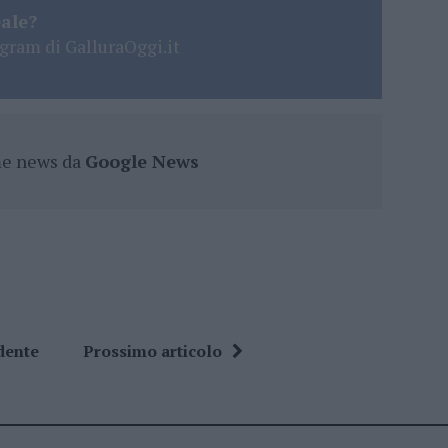
eale?
gram di GalluraOggi.it
ime news da
Google News
dente
Prossimo articolo