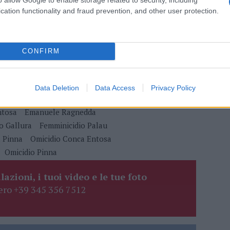
 mese
cliccando
qui
cation functionality and fraud prevention, and other user protection.
CONFIRM
do nella sezione
Login
dal menù del sito o
Data Deletion
Data Access
Privacy Policy
ntosa
Emanuele Ragnedda
o Gallura
Femminicidio Palau
a Pinna
Omicidio Conca Entosa
Omicidio Pinna
lazioni, i tuoi video e le tue foto
ro +39 345 356 7512