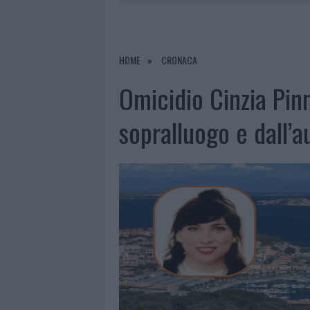
7 AGOSTO 2026
|
CALANGIANUS, DOPO LE POLEMIC
7 AGOSTO 2026
|
OLBIA, DIVIETO DI SOSTA CONT
7 AGOSTO 2026
|
PAUSA CAFFÈ IMPECCABILE: COME 
HOME
CRONACA
7 AGOSTO 2026
|
LE PREVISIONI METEO PER IL WEE
Omicidio Cinzia Pinn
sopralluogo e dall’a