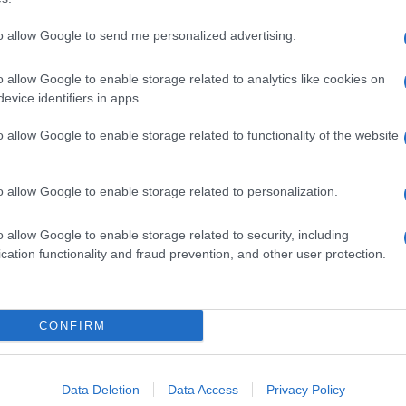
dente
Prossimo articolo
to allow Google to send me personalized advertising.
o allow Google to enable storage related to analytics like cookies on
evice identifiers in apps.
o allow Google to enable storage related to functionality of the website
o allow Google to enable storage related to personalization.
o allow Google to enable storage related to security, including
cation functionality and fraud prevention, and other user protection.
Invia un Comunicato Stampa
|
Pubblicità
|
Segnala
CONFIRM
iornato?
Data Deletion
Data Access
Privacy Policy