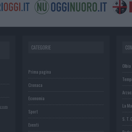
CATEGORIE
CO
Olbia
Prima pagina
Temp
Cronaca
Arza
Economia
La Ma
.com
Sport
S. T. 
Eventi