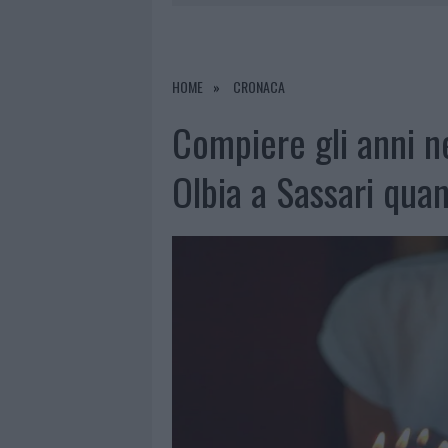
6 AGOSTO 2026
|
È MORTO FRANCESCO GUCCINI, I
6 AGOSTO 2026
|
NOTRE-DAME DE PARIS CONQUIST
6 AGOSTO 2026
|
STRADA SASSARI-OLBIA, INCIDEN
HOME
CRONACA
6 AGOSTO 2026
|
EVENTI IN GALLURA, DA JOVANO
Compiere gli anni n
Olbia a Sassari quan