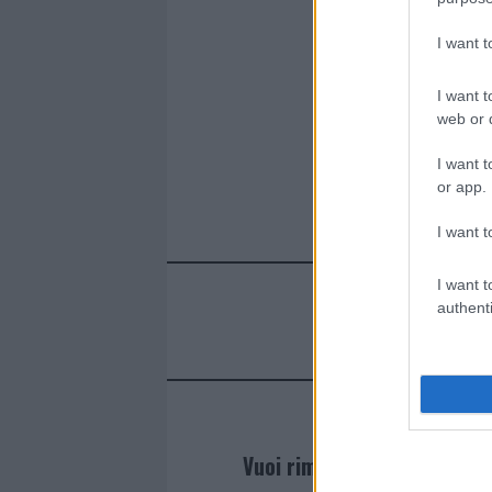
ce
it
te
at
a
Articolo prece
b
te
re
s
re
I want 
o
r
st
A
o
p
I want t
web or d
k
p
I want t
or app.
I want t
I want t
authenti
Vuoi rimanere sempre agg