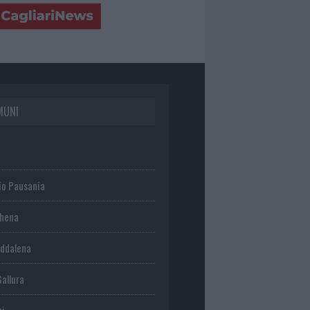
MUNI
io Pausania
chena
ddalena
Gallura