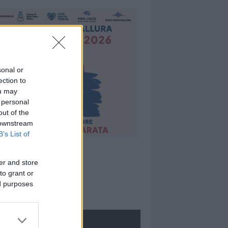
sonal or
ection to
ou may
 personal
out of the
 downstream
B’s List of
er and store
to grant or
ed purposes
ROLOGIE