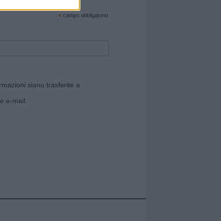
cate sul sito web!
*
campo obbligatorio
rmazioni siano trasferite a
e e-mail.