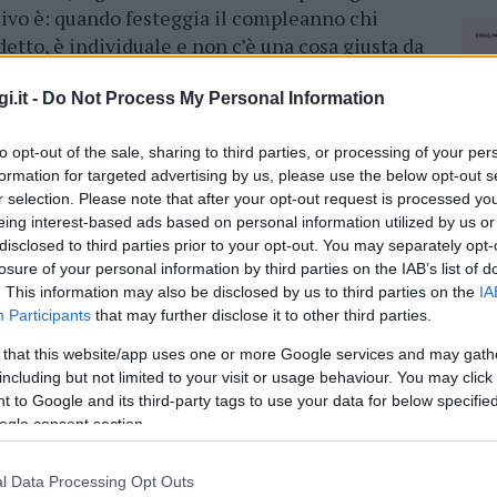
ativo è: quando festeggia il compleanno chi
 detto, è individuale e non c’è una cosa giusta da
 giorno prima o il giorno dopo.
Salvo
attro anni.
i.it -
Do Not Process My Personal Information
o, tutti noi nati il 29 ci sentiamo un po’
to opt-out of the sale, sharing to third parties, or processing of your per
da di Sassari -. I miei 36 anni, ad esempio, li
formation for targeted advertising by us, please use the below opt-out s
r selection. Please note that after your opt-out request is processed y
mpleanni, il 28 e il primo marzo.
Due torte
eing interest-based ads based on personal information utilized by us or
’anno ho potuto festeggiare il 29” .
disclosed to third parties prior to your opt-out. You may separately opt-
losure of your personal information by third parties on the IAB’s list of
ci dice la sua. “Da bambino ho
provato un vero
. This information may also be disclosed by us to third parties on the
IA
 crescere sereni sapendo che qualunque cosa
Participants
that may further disclose it to other third parties.
ordato? Sono cose che ti segnano”.
 that this website/app uses one or more Google services and may gath
including but not limited to your visit or usage behaviour. You may click 
 Sassari ieri sono nati due bimbi
: uno alle
 to Google and its third-party tags to use your data for below specifi
All’ospedale Giovanni Paolo secondo di Olbia
ogle consent section.
alla luce alle ore 23.16. Appena in tempo per
l Data Processing Opt Outs
NEC