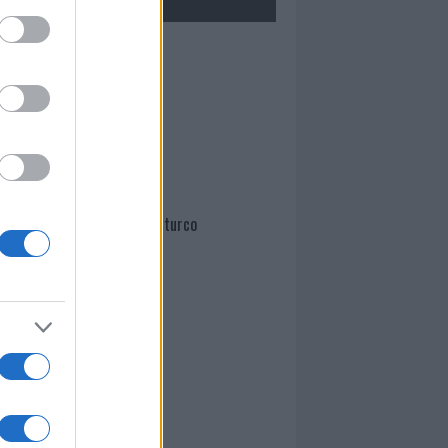
Mario Malu
Paolo Pinna
Martina Agostina Diturco
I nostri cari
I nostri cari