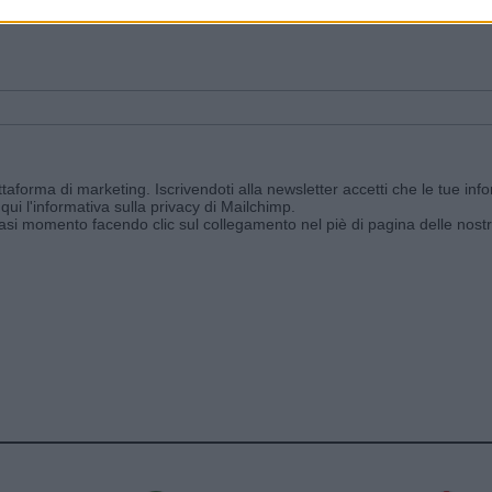
ggi e ricevi le nostre email periodiche contenenti le ultime notizie pubbli
aforma di marketing. Iscrivendoti alla newsletter accetti che le tue info
qui l'informativa sulla privacy di Mailchimp
.
siasi momento facendo clic sul collegamento nel piè di pagina delle nostr