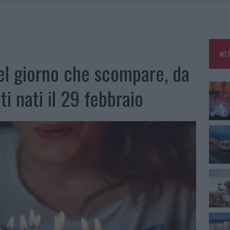
L MAESTRO CHE RIFIUTÒ LA COSTA SMERALDA
A OLBIA, LA PRIMA AL MOLO BRIN È UN SUCCESSO
TE ALL’ALBA: FERITO IL CONDUCENTE
NOT
TTI ALLA ZUPPA GALLURESE: GLI APPUNTAMENTI DA NON PERDERE
el giorno che scompare, da
ti nati il 29 febbraio