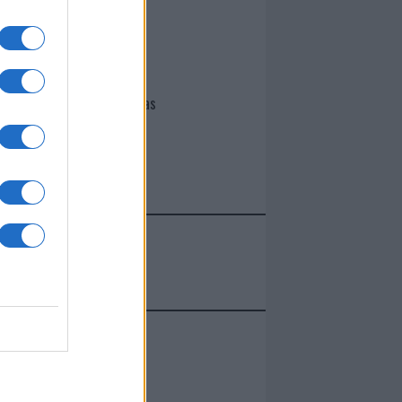
I nostri cari
Giovannimaria Cabras