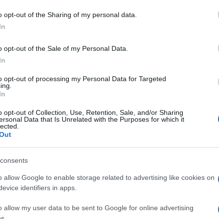
o opt-out of the Sharing of my personal data.
azionali?
In
 mese
cliccando
qui
o opt-out of the Sale of my Personal Data.
In
to opt-out of processing my Personal Data for Targeted
ing.
In
do nella sezione
Login
dal menù del sito o
o opt-out of Collection, Use, Retention, Sale, and/or Sharing
ersonal Data that Is Unrelated with the Purposes for which it
lected.
Out
Febbraio
Nati 29 Febbraio
consents
o allow Google to enable storage related to advertising like cookies on
evice identifiers in apps.
o allow my user data to be sent to Google for online advertising
s.