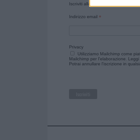
Iscriviti alla newsletter di Gallura O
*
Indirizzo email
Privacy
Utilizziamo Mailchimp come piatt
Mailchimp per l'elaborazione.
Leggi 
Potrai annullare l'iscrizione in qual