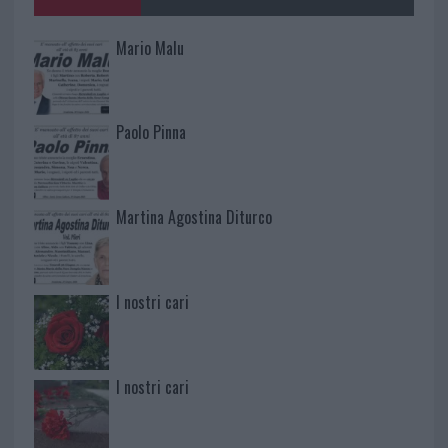
Mario Malu
Paolo Pinna
Martina Agostina Diturco
I nostri cari
I nostri cari