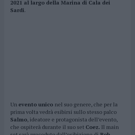
2021 al largo della Marina di Cala dei
Sardi
.
Un
evento unico
nel suo genere, che per la
prima volta vedrà esibirsi sullo stesso palco
Salmo
, ideatore e protagonista dell’evento,
che ospiterà durante il suo set
Coez.
Il main
set sarà preceduto dall’esibizione di
Bob