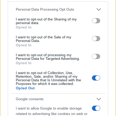
i tuoi video e le tue foto
Please note that this website/app uses one or more Google
Personal Data Processing Opt Outs
Su WhatsApp al numero +39
services and may gather and store information including but
345 356 7512
not limited to your visit or usage behaviour. You may click to
I want to opt-out of the Sharing of my
personal data.
grant or deny consent to Google and its third-party tags to
Opted In
use your data for below specified purposes in below Google
consent section.
I want to opt-out of the Sale of my
Personal Data.
Opted In
Ricevi le nostre ultime news
I want to opt-out of processing my
Personal Data for Targeted Advertising.
da
Google News
Opted In
I want to opt-out of Collection, Use,
Retention, Sale, and/or Sharing of my
Personal Data that Is Unrelated with the
Condividi l'articolo
Purposes for which it was collected.
Opted Out
F
T
Pi
W
S
a
w
n
h
h
Google consents
ce
it
te
at
a
I want to allow Google to enable storage
Articolo precedente
related to advertising like cookies on web or