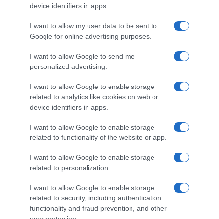
b
te
re
s
re
Prossimo articolo
device identifiers in apps.
o
r
st
A
I want to allow my user data to be sent to
o
p
Google for online advertising purposes.
NOTIZIE RECENTI
k
p
I want to allow Google to send me
personalized advertising.
Meteo Olbia 9 agosto, temperature in calo
Salmo finisce in ospedale a Catania, ma il tour
I want to allow Google to enable storage
related to analytics like cookies on web or
va avanti: “Sicilia, ci sono”
device identifiers in apps.
Jovanotti, Gabry Ponte e Alfa: Olbia ombelico del
I want to allow Google to enable storage
related to functionality of the website or app.
mondo per una notte
I want to allow Google to enable storage
related to personalization.
Giorgia Meloni a La Maddalena, la vicesindaco:
“Orgoglio e discrezione per visita privata̶…
I want to allow Google to enable storage
related to security, including authentication
functionality and fraud prevention, and other
Incendio nella notte a Olbia, a fuoco due furgoni
user protection.