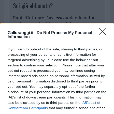
Sei già abbonato?
Puoi effettuare l'accesso andando nella
sezione
Login
dal menù del sito o
cliccando
qui
Galluraoggi.it -
Do Not Process My Personal
Information
TEMI:
Concerto Bob Sinclair
If you wish to opt-out of the sale, sharing to third parties, or
processing of your personal or sensitive information for
Concerto Cala Dei Sardi
Concerto Galleggiante
targeted advertising by us, please use the below opt-out
Concerto Salmo
section to confirm your selection. Please note that after your
opt-out request is processed you may continue seeing
Notizie in tempo reale?
interest-based ads based on personal information utilized by
Entra nel canale telegram di
us or personal information disclosed to third parties prior to
your opt-out. You may separately opt-out of the further
GalluraOggi.it
disclosure of your personal information by third parties on the
IAB’s list of downstream participants. This information may
also be disclosed by us to third parties on the
IAB’s List of
Downstream Participants
that may further disclose it to other
Inviaci le tue segnalazioni,
third parties.