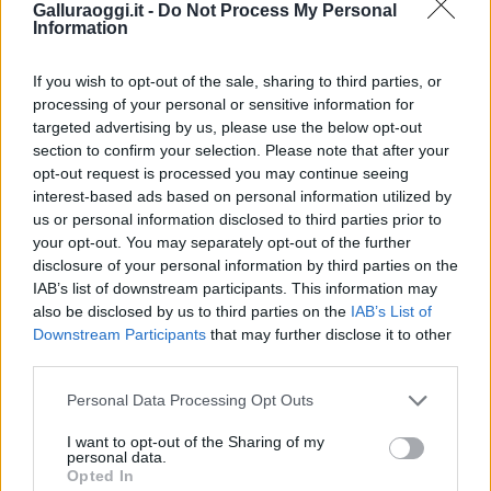
Galluraoggi.it -
Do Not Process My Personal
Vuoi rimuovere le pubblicità nazionali?
Information
If you wish to opt-out of the sale, sharing to third parties, or
Puoi abbonarti a
soli € 1,10 al mese
processing of your personal or sensitive information for
cliccando
qui
targeted advertising by us, please use the below opt-out
section to confirm your selection. Please note that after your
Sei già abbonato?
opt-out request is processed you may continue seeing
interest-based ads based on personal information utilized by
us or personal information disclosed to third parties prior to
Puoi effettuare l'accesso andando nella
your opt-out. You may separately opt-out of the further
sezione
Login
dal menù del sito o
disclosure of your personal information by third parties on the
cliccando
qui
IAB’s list of downstream participants. This information may
also be disclosed by us to third parties on the
IAB’s List of
Downstream Participants
that may further disclose it to other
third parties.
TEMI:
Capitaneria Porto Cannigione
Please note that this website/app uses one or more Google
Guardia Costiera Cannigione
Personal Data Processing Opt Outs
services and may gather and store information including but
not limited to your visit or usage behaviour. You may click to
I want to opt-out of the Sharing of my
Notizie in tempo reale?
personal data.
grant or deny consent to Google and its third-party tags to
Entra nel canale telegram di
Opted In
use your data for below specified purposes in below Google