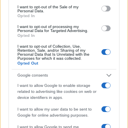
GalluraOggi.it
consent section.
I want to opt-out of the Sale of my
Personal Data.
Opted In
I want to opt-out of processing my
Personal Data for Targeted Advertising.
Inviaci le tue segnalazioni,
Opted In
i tuoi video e le tue foto
Su WhatsApp al numero +39
I want to opt-out of Collection, Use,
Retention, Sale, and/or Sharing of my
345 356 7512
Personal Data that Is Unrelated with the
Purposes for which it was collected.
Opted Out
Google consents
I want to allow Google to enable storage
Ricevi le nostre ultime news
related to advertising like cookies on web or
device identifiers in apps.
da
Google News
I want to allow my user data to be sent to
Google for online advertising purposes.
Condividi l'articolo
I want to allow Google to send me