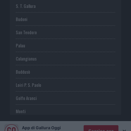
S. T. Gallura
Budoni
San Teodoro
Palau
Calangianus
Buddusò
Loiri P. S. Paolo
Golfo Aranci
Monti
Telti
App di Gallura Oggi
×
Scarica ora