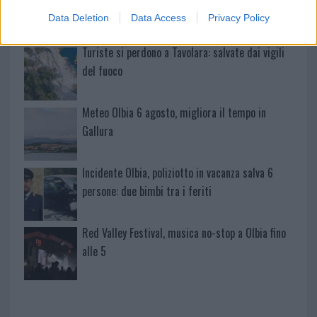
conducente
Data Deletion
Data Access
Privacy Policy
Turiste si perdono a Tavolara: salvate dai vigili
del fuoco
Meteo Olbia 6 agosto, migliora il tempo in
Gallura
Incidente Olbia, poliziotto in vacanza salva 6
persone: due bimbi tra i feriti
Red Valley Festival, musica no-stop a Olbia fino
alle 5