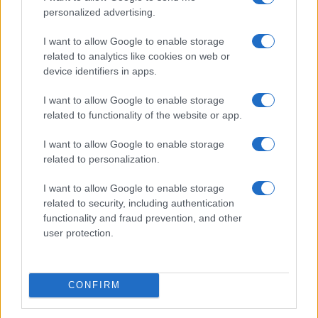
personalized advertising.
F
T
Pi
W
S
a
w
n
h
h
I want to allow Google to enable storage
related to analytics like cookies on web or
ce
it
te
at
a
Articolo precedente
device identifiers in apps.
b
te
re
s
re
Prossimo articolo
I want to allow Google to enable storage
o
r
st
A
related to functionality of the website or app.
o
p
I want to allow Google to enable storage
NOTIZIE RECENTI
k
p
related to personalization.
“Sul filo del discorso”: sold out ad Olbia per il
I want to allow Google to enable storage
related to security, including authentication
reading su Atzeni
functionality and fraud prevention, and other
user protection.
La Maddalena, festa per i 30 anni del Diving
center di Tegge
CONFIRM
Esce di strada con l’auto ad Arzachena: ferito il