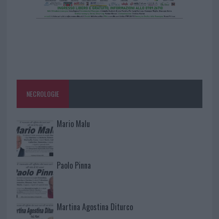
NECROLOGIE
Mario Malu
Paolo Pinna
Martina Agostina Diturco