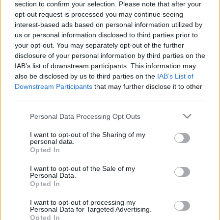
k
p
section to confirm your selection. Please note that after your
opt-out request is processed you may continue seeing
Allarme truffe a Berchidda, falsi incaricati
interest-based ads based on personal information utilized by
bussano alle porte
us or personal information disclosed to third parties prior to
your opt-out. You may separately opt-out of the further
disclosure of your personal information by third parties on the
Notre-Dame de Paris conquista Olbia, la prima
IAB’s list of downstream participants. This information may
al Molo Brin è un successo
also be disclosed by us to third parties on the
IAB’s List of
Downstream Participants
that may further disclose it to other
third parties.
Strada Sassari-Olbia, incidente all’alba: ferito il
Please note that this website/app uses one or more Google
Personal Data Processing Opt Outs
conducente
services and may gather and store information including but
not limited to your visit or usage behaviour. You may click to
I want to opt-out of the Sharing of my
personal data.
grant or deny consent to Google and its third-party tags to
Eventi in Gallura, da Jovanotti alla zuppa
Opted In
use your data for below specified purposes in below Google
gallurese: gli appuntamenti da non perdere
consent section.
I want to opt-out of the Sale of my
Personal Data.
Opted In
Lettini e arredi abusivi sulla spiaggia libera,
sequestri a Olbia e Arzachena
I want to opt-out of processing my
Personal Data for Targeted Advertising.
Opted In