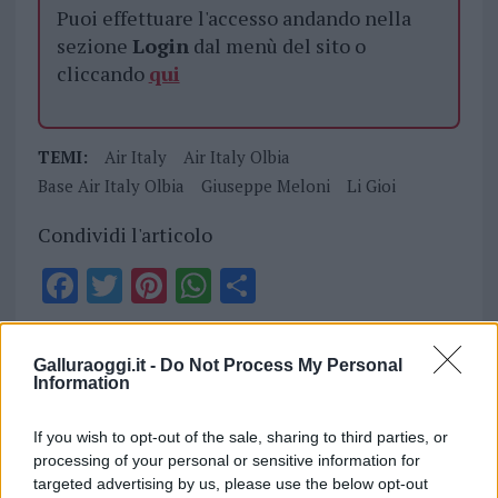
Puoi effettuare l'accesso andando nella
sezione
Login
dal menù del sito o
cliccando
qui
TEMI:
Air Italy
Air Italy Olbia
Base Air Italy Olbia
Giuseppe Meloni
Li Gioi
Condividi l'articolo
F
T
Pi
W
S
a
w
n
h
h
ce
it
te
at
a
Articolo precedente
Galluraoggi.it -
Do Not Process My Personal
b
te
re
s
re
Information
Prossimo articolo
o
r
st
A
If you wish to opt-out of the sale, sharing to third parties, or
o
p
processing of your personal or sensitive information for
NOTIZIE RECENTI
targeted advertising by us, please use the below opt-out