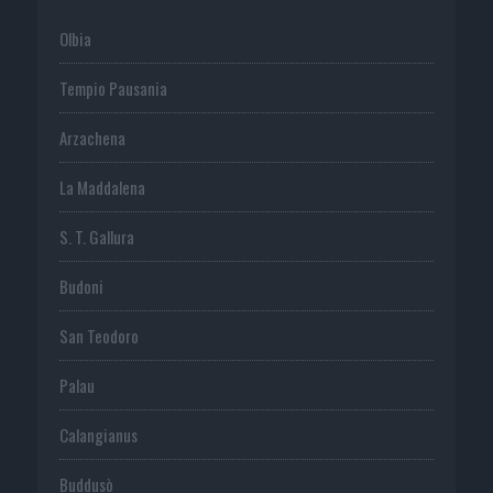
Olbia
Tempio Pausania
Arzachena
La Maddalena
S. T. Gallura
Budoni
San Teodoro
Palau
Calangianus
Buddusò