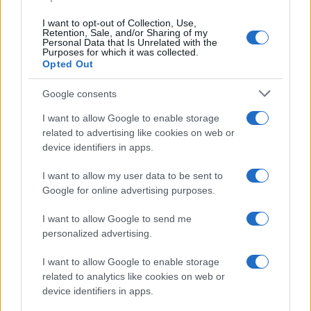
È morto Francesco Guccini, il maestro che
I want to opt-out of Collection, Use,
rifiutò la Costa Smeralda
Retention, Sale, and/or Sharing of my
Personal Data that Is Unrelated with the
Purposes for which it was collected.
Opted Out
Nuovo sportello rifiuti a Palau, una svolta per gli
utenti
Google consents
I want to allow Google to enable storage
related to advertising like cookies on web or
device identifiers in apps.
I want to allow my user data to be sent to
Google for online advertising purposes.
I want to allow Google to send me
personalized advertising.
I want to allow Google to enable storage
NECROLOGIE
related to analytics like cookies on web or
device identifiers in apps.