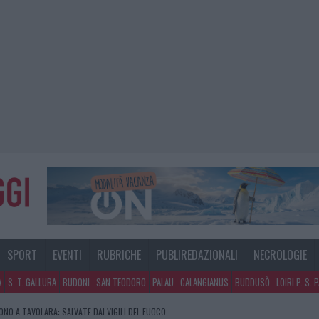
SPORT
EVENTI
RUBRICHE
PUBLIREDAZIONALI
NECROLOGIE
A
S. T. GALLURA
BUDONI
SAN TEODORO
PALAU
CALANGIANUS
BUDDUSÒ
LOIRI P. S. 
NO A TAVOLARA: SALVATE DAI VIGILI DEL FUOCO
GOSTO, MIGLIORA IL TEMPO IN GALLURA