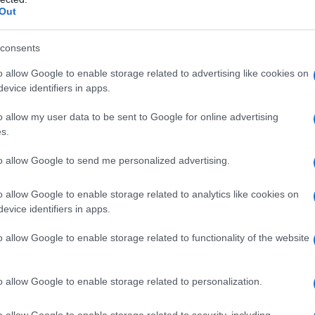
Out
ie La Maddalena
Vigili Del Fuoco La Maddalena
consents
eale?
gram di GalluraOggi.it
o allow Google to enable storage related to advertising like cookies on
evice identifiers in apps.
o allow my user data to be sent to Google for online advertising
s.
lazioni, i tuoi video e le tue foto
ro +39 345 356 7512
to allow Google to send me personalized advertising.
o allow Google to enable storage related to analytics like cookies on
evice identifiers in apps.
o allow Google to enable storage related to functionality of the website
ime news da
Google News
o allow Google to enable storage related to personalization.
o allow Google to enable storage related to security, including