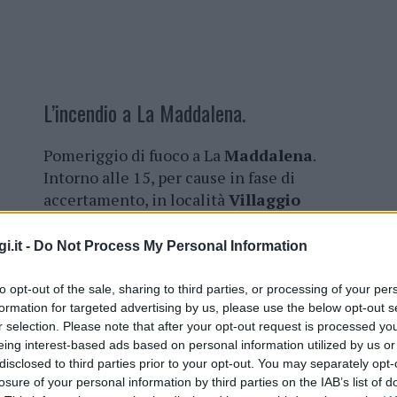
L’incendio a La Maddalena.
Pomeriggio di fuoco a La
Maddalena
.
Intorno alle 15, per cause in fase di
accertamento, in località
Villaggio
Piras
, regione Gambino, i
vigili del
fuoco
sono intervenuti per l’incendio di
i.it -
Do Not Process My Personal Information
un
container
adibito a ripostiglio
attrezzi.
to opt-out of the sale, sharing to third parties, or processing of your per
formation for targeted advertising by us, please use the below opt-out s
La
squadra del locale Distaccamento
r selection. Please note that after your opt-out request is processed y
eing interest-based ads based on personal information utilized by us or
ha estinto l’incendio, bonificato e messo
disclosed to third parties prior to your opt-out. You may separately opt-
Presenti sul posto anche gli
agenti della
losure of your personal information by third parties on the IAB’s list of