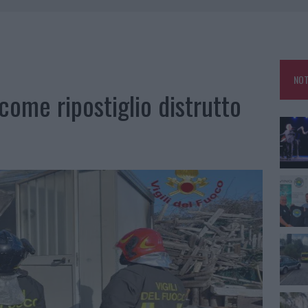
 OUT AD OLBIA PER IL READING SU ATZENI
NNI DEL DIVING CENTER DI TEGGE
 ARZACHENA: FERITO IL CONDUCENTE
NOT
come ripostiglio distrutto