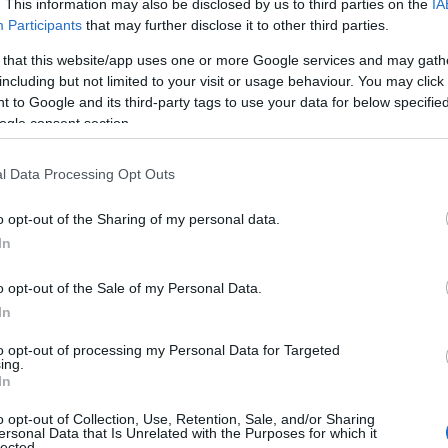
. This information may also be disclosed by us to third parties on the
IA
Participants
that may further disclose it to other third parties.
 that this website/app uses one or more Google services and may gath
including but not limited to your visit or usage behaviour. You may click 
 to Google and its third-party tags to use your data for below specifi
ogle consent section.
l Data Processing Opt Outs
azionali?
o opt-out of the Sharing of my personal data.
In
 mese
cliccando
qui
o opt-out of the Sale of my Personal Data.
In
to opt-out of processing my Personal Data for Targeted
ing.
do nella sezione
Login
dal menù del sito o
In
o opt-out of Collection, Use, Retention, Sale, and/or Sharing
ersonal Data that Is Unrelated with the Purposes for which it
lected.