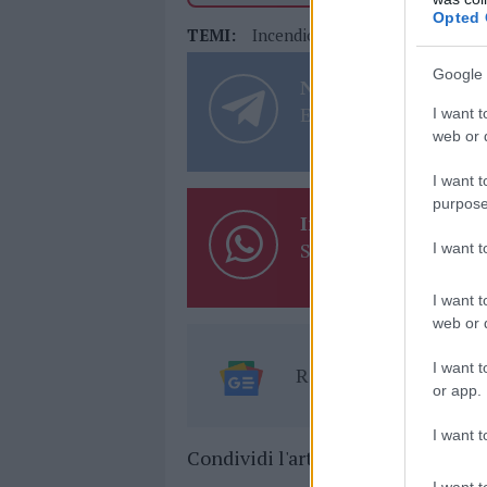
Opted 
TEMI:
Incendio La Maddalena
Notiz
Google 
Notizie in tempo r
Entra nel canale tele
I want t
web or d
I want t
purpose
Inviaci le tue segna
Su WhatsApp al nume
I want 
I want t
web or d
I want t
Ricevi le nostre ult
or app.
I want t
Condividi l'articolo
I want t