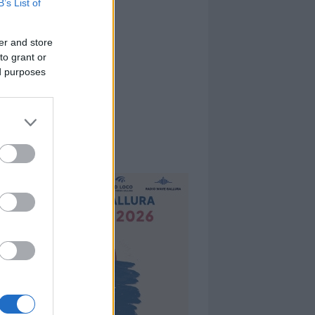
B’s List of
er and store
to grant or
ed purposes