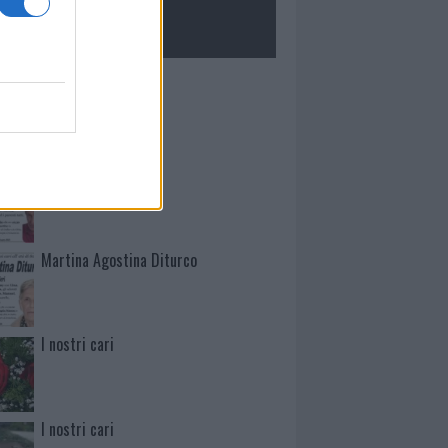
ROLOGIE
Mario Malu
Paolo Pinna
Martina Agostina Diturco
I nostri cari
I nostri cari