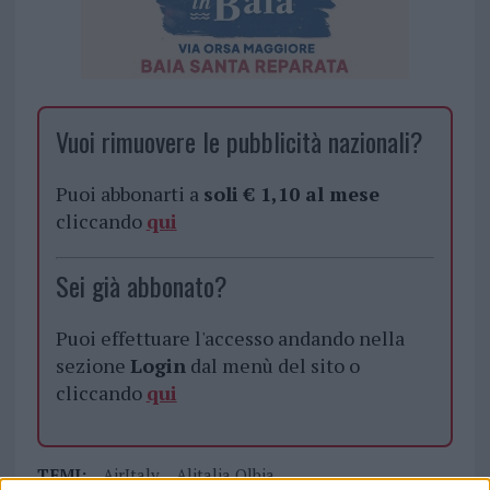
Vuoi rimuovere le pubblicità nazionali?
Puoi abbonarti a
soli € 1,10 al mese
cliccando
qui
Sei già abbonato?
Puoi effettuare l'accesso andando nella
sezione
Login
dal menù del sito o
cliccando
qui
TEMI:
AirItaly
Alitalia Olbia