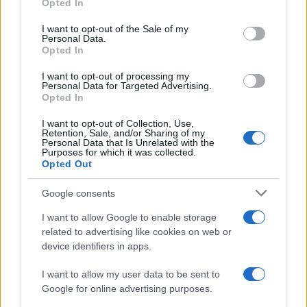
Opted In
use your data for below specified purposes in below Google
consent section.
I want to opt-out of the Sale of my
Condividi l'articolo
Personal Data.
Opted In
F
T
Pi
W
S
I want to opt-out of processing my
a
w
n
h
h
Personal Data for Targeted Advertising.
Opted In
ce
it
te
at
a
Articolo precedente
I want to opt-out of Collection, Use,
b
te
re
s
re
Prossimo articolo
Retention, Sale, and/or Sharing of my
Personal Data that Is Unrelated with the
o
r
st
A
Purposes for which it was collected.
Opted Out
o
p
NOTIZIE RECENTI
Google consents
k
p
I want to allow Google to enable storage
Le previsioni meteo per il weekend a Olbia e in
related to advertising like cookies on web or
device identifiers in apps.
Gallura
I want to allow my user data to be sent to
Michelle Hunziker in Gallura, bella anche dal
Google for online advertising purposes.