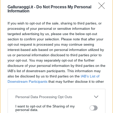
Galluraoggi.it -
Do Not Process My Personal
Notizie in tempo reale?
Information
Entra nel canale telegram di
GalluraOggi.it
If you wish to opt-out of the sale, sharing to third parties, or
processing of your personal or sensitive information for
targeted advertising by us, please use the below opt-out
section to confirm your selection. Please note that after your
opt-out request is processed you may continue seeing
Inviaci le tue segnalazioni,
interest-based ads based on personal information utilized by
i tuoi video e le tue foto
us or personal information disclosed to third parties prior to
Su WhatsApp al numero +39
your opt-out. You may separately opt-out of the further
345 356 7512
disclosure of your personal information by third parties on the
IAB’s list of downstream participants. This information may
also be disclosed by us to third parties on the
IAB’s List of
Downstream Participants
that may further disclose it to other
third parties.
Ricevi le nostre ultime news
Please note that this website/app uses one or more Google
Personal Data Processing Opt Outs
services and may gather and store information including but
not limited to your visit or usage behaviour. You may click to
I want to opt-out of the Sharing of my
da
Google News
personal data.
grant or deny consent to Google and its third-party tags to