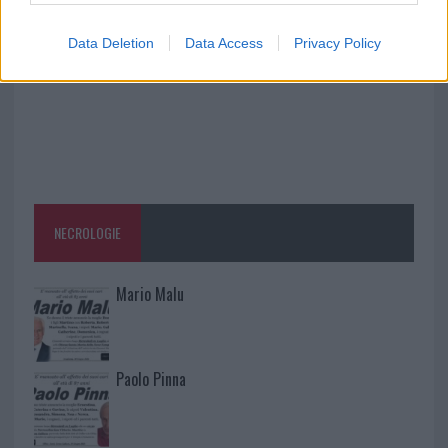
Data Deletion
Data Access
Privacy Policy
NECROLOGIE
Mario Malu
Paolo Pinna