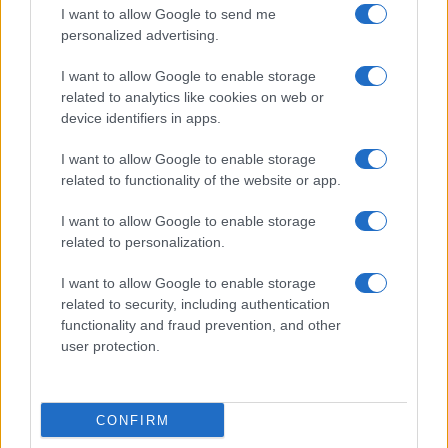
vivo: un amico vip svela come fa
I want to allow Google to send me
personalized advertising.
Calangianus, dopo le polemiche il centro
I want to allow Google to enable storage
accoglienza minori chiude
related to analytics like cookies on web or
device identifiers in apps.
Olbia, divieto di sosta contro spaccio e degrado:
I want to allow Google to enable storage
esplode la protesta
related to functionality of the website or app.
I want to allow Google to enable storage
Pausa caffè impeccabile: come scegliere la
related to personalization.
soluzione ideale per la casa e l’ufficio
I want to allow Google to enable storage
related to security, including authentication
Monte Pino, la fine di un lungo dolore: storia e
functionality and fraud prevention, and other
rinascita della strada che segnò la Gallura
user protection.
Raid nelle campagne di Berchidda, rischio per
CONFIRM
la rete elettrica