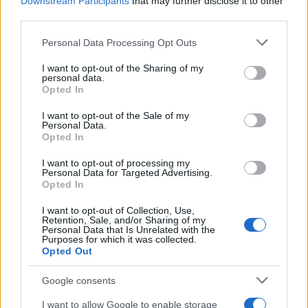
Downstream Participants
that may further disclose it to other
i tuoi video e le tue foto
third parties.
Su WhatsApp al numero +39
Please note that this website/app uses one or more Google
345 356 7512
Personal Data Processing Opt Outs
services and may gather and store information including but
not limited to your visit or usage behaviour. You may click to
I want to opt-out of the Sharing of my
personal data.
grant or deny consent to Google and its third-party tags to
Opted In
use your data for below specified purposes in below Google
consent section.
I want to opt-out of the Sale of my
Ricevi le nostre ultime news
Personal Data.
Opted In
da
Google News
I want to opt-out of processing my
Personal Data for Targeted Advertising.
Opted In
Condividi l'articolo
I want to opt-out of Collection, Use,
Retention, Sale, and/or Sharing of my
Personal Data that Is Unrelated with the
F
T
Pi
W
S
Purposes for which it was collected.
Opted Out
a
w
n
h
h
ce
it
te
at
a
Google consents
Articolo precedente
I want to allow Google to enable storage
Prossimo articolo