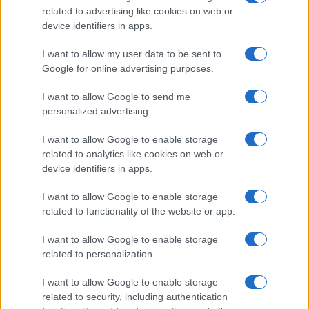
b
te
re
s
re
related to advertising like cookies on web or
o
r
st
A
device identifiers in apps.
o
p
I want to allow my user data to be sent to
NOTIZIE RECENTI
k
p
Google for online advertising purposes.
Le previsioni meteo per il weekend a Olbia e in
I want to allow Google to send me
personalized advertising.
Gallura
I want to allow Google to enable storage
related to analytics like cookies on web or
Michelle Hunziker in Gallura, bella anche dal
device identifiers in apps.
vivo: un amico vip svela come fa
I want to allow Google to enable storage
related to functionality of the website or app.
Calangianus, dopo le polemiche il centro
accoglienza minori chiude
I want to allow Google to enable storage
related to personalization.
Olbia, divieto di sosta contro spaccio e degrado:
I want to allow Google to enable storage
esplode la protesta
related to security, including authentication