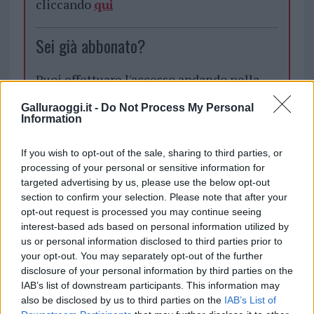
cliccando
qui
Sei già abbonato?
Puoi effettuare l'accesso andando nella
sezione
Login
dal menù del sito o
Galluraoggi.it -
Do Not Process My Personal
cliccando
qui
Information
If you wish to opt-out of the sale, sharing to third parties, or
TEMI:
Reddito Di Cittadinanza Olbia
processing of your personal or sensitive information for
targeted advertising by us, please use the below opt-out
section to confirm your selection. Please note that after your
Notizie in tempo reale?
opt-out request is processed you may continue seeing
Entra nel canale telegram di
interest-based ads based on personal information utilized by
GalluraOggi.it
us or personal information disclosed to third parties prior to
your opt-out. You may separately opt-out of the further
disclosure of your personal information by third parties on the
IAB’s list of downstream participants. This information may
also be disclosed by us to third parties on the
IAB’s List of
Inviaci le tue segnalazioni,