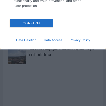
functionality and fraud prevention, and other
user protection.
Pausa caffè impeccabile: come scegliere la
soluzione ideale per la casa e l’ufficio
CONFIRM
Monte Pino, la fine di un lungo dolore: storia e
rinascita della strada che segnò la Gallura
Data Deletion
Data Access
Privacy Policy
Raid nelle campagne di Berchidda, rischio per
la rete elettrica