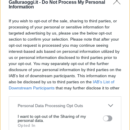
Galluraoggi.it -
Do Not Process My Personal
Entra nel canale telegram di
Information
GalluraOggi.it
If you wish to opt-out of the sale, sharing to third parties, or
processing of your personal or sensitive information for
targeted advertising by us, please use the below opt-out
section to confirm your selection. Please note that after your
Inviaci le tue segnalazioni,
opt-out request is processed you may continue seeing
i tuoi video e le tue foto
interest-based ads based on personal information utilized by
Su WhatsApp al numero +39
us or personal information disclosed to third parties prior to
345 356 7512
your opt-out. You may separately opt-out of the further
disclosure of your personal information by third parties on the
IAB’s list of downstream participants. This information may
also be disclosed by us to third parties on the
IAB’s List of
Downstream Participants
that may further disclose it to other
third parties.
Ricevi le nostre ultime news
Please note that this website/app uses one or more Google
Personal Data Processing Opt Outs
services and may gather and store information including but
da
Google News
not limited to your visit or usage behaviour. You may click to
I want to opt-out of the Sharing of my
personal data.
grant or deny consent to Google and its third-party tags to
Opted In
use your data for below specified purposes in below Google