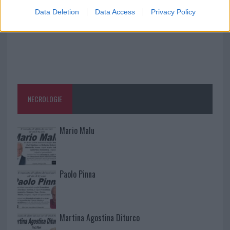
Data Deletion
Data Access
Privacy Policy
NECROLOGIE
Mario Malu
Paolo Pinna
Martina Agostina Diturco