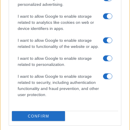
personalized advertising.
Incidente sulla provinciale 125, paura tra Olbia e
Arzachena
I want to allow Google to enable storage
related to analytics like cookies on web or
device identifiers in apps.
Incidente sulla strada provinciale ad Arzachena,
un ferito
I want to allow Google to enable storage
related to functionality of the website or app.
Sangue, musica e solidarietà con Avis Olbia al
I want to allow Google to enable storage
Delta Center
related to personalization.
I want to allow Google to enable storage
Meteo Olbia 9 agosto, temperature in calo
related to security, including authentication
functionality and fraud prevention, and other
user protection.
Salmo finisce in ospedale a Catania, ma il tour
va avanti: “Sicilia, ci sono”
CONFIRM