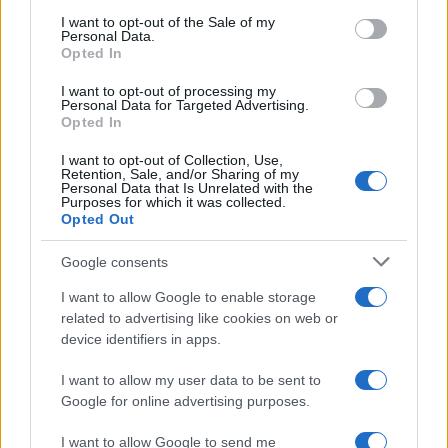
Condividi l'articolo
consent section.
I want to opt-out of the Sale of my
Personal Data.
F
T
Pi
W
S
Opted In
a
w
n
h
h
I want to opt-out of processing my
Personal Data for Targeted Advertising.
ce
it
te
at
a
Opted In
Articolo precedente
b
te
re
s
re
Prossimo articolo
I want to opt-out of Collection, Use,
Retention, Sale, and/or Sharing of my
o
r
st
A
Personal Data that Is Unrelated with the
Purposes for which it was collected.
o
p
Opted Out
NOTIZIE RECENTI
k
p
Google consents
Controlli rafforzati in Costa Smeralda, 20
I want to allow Google to enable storage
related to advertising like cookies on web or
arresti e 135 denunce
device identifiers in apps.
Tre milioni di euro dalla Provincia Gallura per
I want to allow my user data to be sent to
Google for online advertising purposes.
nuove aule nelle scuole di Olbia
I want to allow Google to send me