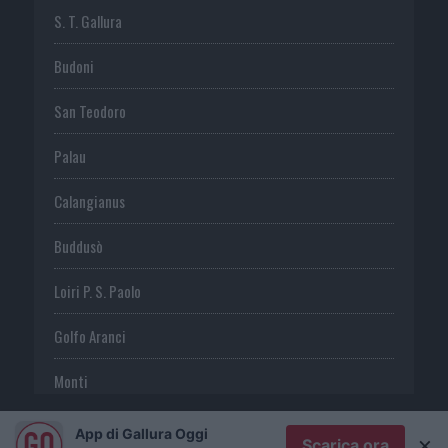
S. T. Gallura
Budoni
San Teodoro
Palau
Calangianus
Buddusò
Loiri P. S. Paolo
Golfo Aranci
Monti
Telti
App di Gallura Oggi
×
Scarica ora