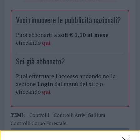
Vuoi rimuovere le pubblicità nazionali?
Puoi abbonarti a
soli € 1,10 al mese
cliccando
qui
Sei già abbonato?
Puoi effettuare l'accesso andando nella
sezione
Login
dal menù del sito o
cliccando
qui
TEMI:
Controlli
Controlli Arrivi Galllura
Controlli Corpo Forestale
Notizie in tempo reale?