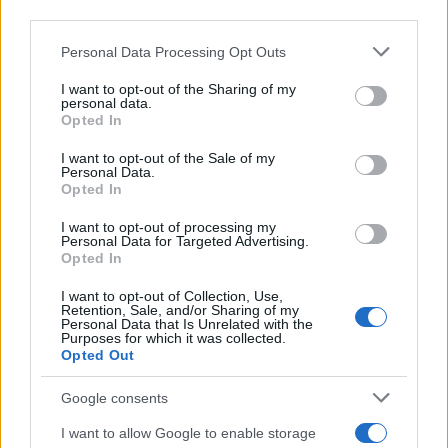
cliccando
qui
third parties.
Please note that this website/app uses one or more Google
Personal Data Processing Opt Outs
services and may gather and store information including but
not limited to your visit or usage behaviour. You may click to
I want to opt-out of the Sharing of my
personal data.
grant or deny consent to Google and its third-party tags to
Opted In
use your data for below specified purposes in below Google
consent section.
I want to opt-out of the Sale of my
Personal Data.
Opted In
I want to opt-out of processing my
Personal Data for Targeted Advertising.
Opted In
I want to opt-out of Collection, Use,
Retention, Sale, and/or Sharing of my
Personal Data that Is Unrelated with the
Sei già abbonato?
Purposes for which it was collected.
Opted Out
Puoi effettuare l'accesso andando nella
Google consents
sezione
Login
dal menù del sito o
cliccando
qui
I want to allow Google to enable storage