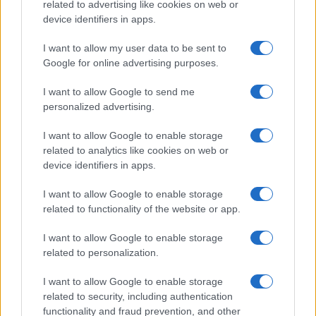
related to advertising like cookies on web or
device identifiers in apps.
TEMI:
Affittacamere Budoni
I want to allow my user data to be sent to
Affittacamere San Teodoro
B&b Budoni
Google for online advertising purposes.
B&b Dorgali
B&b San Teodoro
Budoni Turismo
I want to allow Google to send me
Carabinieri Siniscola
Codice Cin San Teodoro
personalized advertising.
Notizie Budoni
Notizie Dorgali
Notizie Gallura
Notizie San Teodoro
Notizie Sardegna
I want to allow Google to enable storage
related to analytics like cookies on web or
Notizie Torpè
Turismo San Teodoro
device identifiers in apps.
Inviaci le tue segnalazioni,
I want to allow Google to enable storage
i tuoi video e le tue foto
related to functionality of the website or app.
Su WhatsApp al numero +39
I want to allow Google to enable storage
345 356 7512
related to personalization.
I want to allow Google to enable storage
related to security, including authentication
Notizie in tempo reale?
functionality and fraud prevention, and other