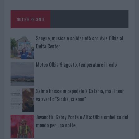
o
r
st
A
o
p
NOTIZIE RECENTI
k
p
Sangue, musica e solidarietà con Avis Olbia al
Delta Center
Meteo Olbia 9 agosto, temperature in calo
Salmo finisce in ospedale a Catania, ma il tour
va avanti: “Sicilia, ci sono”
Jovanotti, Gabry Ponte e Alfa: Olbia ombelico del
mondo per una notte