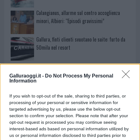
Calangianus, allarme sul centro accoglienza
minori, Albieri: “Episodi gravissimi”
Gallura, finti clienti svuotano le suite: furto da
50mila nel resort
Meteo Olbia 7 agosto, sole e caldo tornano
protagonisti
Galluraoggi.it -
Do Not Process My Personal
Information
Test tunnel Olbia: rampe chiuse ancora fino a
If you wish to opt-out of the sale, sharing to third parties, or
fine agosto
processing of your personal or sensitive information for
targeted advertising by us, please use the below opt-out
section to confirm your selection. Please note that after your
Aggius conquista la classifica delle mete più
opt-out request is processed you may continue seeing
amate dell’estate 2026
interest-based ads based on personal information utilized by
us or personal information disclosed to third parties prior to