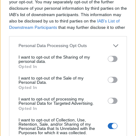
your opt-out. You may separately opt-out of the further
disclosure of your personal information by third parties on the
IAB’s list of downstream participants. This information may
also be disclosed by us to third parties on the
IAB’s List of
Downstream Participants
that may further disclose it to other
third parties.
Please note that this website/app uses one or more Google
Personal Data Processing Opt Outs
services and may gather and store information including but
not limited to your visit or usage behaviour. You may click to
I want to opt-out of the Sharing of my
personal data.
grant or deny consent to Google and its third-party tags to
NECROLOGIE
Opted In
use your data for below specified purposes in below Google
consent section.
I want to opt-out of the Sale of my
Personal Data.
Mario Malu
Opted In
I want to opt-out of processing my
Personal Data for Targeted Advertising.
Paolo Pinna
Opted In
I want to opt-out of Collection, Use,
Retention, Sale, and/or Sharing of my
Personal Data that Is Unrelated with the
Purposes for which it was collected.
Martina Agostina Diturco