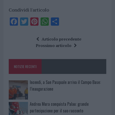
Condividi l'articolo
F
T
Pi
W
S
a
w
n
h
h
ce
it
te
at
a
Articolo precedente
b
te
re
s
re
Prossimo articolo
o
r
st
A
o
p
NOTIZIE RECENTI
k
p
Incendi, a San Pasquale arriva il Campo Base:
l’inaugurazione
Andrea Mura conquista Palau: grande
partecipazione per il suo racconto