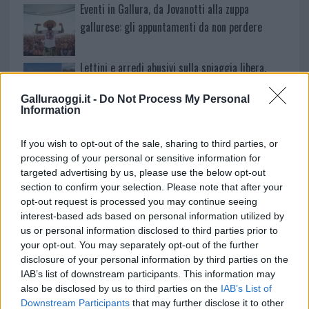
Eventi in Gallura, da Jovanotti alla zuppa
gallurese: gli appuntamenti da non perdere
Lettini e arredi abusivi sulla spiaggia libera,
sequestri a Olbia e Arzachena
Galluraoggi.it -
Do Not Process My Personal
Information
È morto Francesco Guccini, il maestro che si
tenne lontano dalla Costa Smeralda
If you wish to opt-out of the sale, sharing to third parties, or
processing of your personal or sensitive information for
targeted advertising by us, please use the below opt-out
section to confirm your selection. Please note that after your
opt-out request is processed you may continue seeing
interest-based ads based on personal information utilized by
us or personal information disclosed to third parties prior to
your opt-out. You may separately opt-out of the further
disclosure of your personal information by third parties on the
IAB’s list of downstream participants. This information may
also be disclosed by us to third parties on the
IAB’s List of
Downstream Participants
that may further disclose it to other