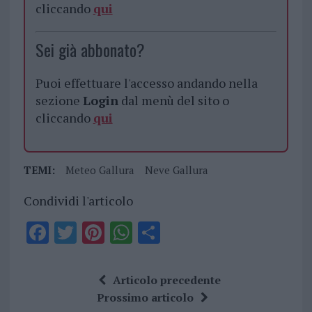
cliccando
qui
Sei già abbonato?
Puoi effettuare l'accesso andando nella
sezione
Login
dal menù del sito o
cliccando
qui
TEMI:
Meteo Gallura
Neve Gallura
Condividi l'articolo
F
T
Pi
W
S
a
w
n
h
h
ce
it
te
at
a
Articolo precedente
b
te
re
s
re
Prossimo articolo