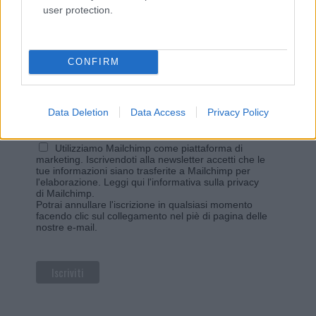
user protection.
Iscriviti alla newsletter di Gallura Oggi e ricevi le nostre
email periodiche contenenti le ultime notizie pubblicate
sul sito web!
CONFIRM
*
campo obbligatorio
*
Indirizzo email
Data Deletion
Data Access
Privacy Policy
Privacy
Utilizziamo Mailchimp come piattaforma di
marketing. Iscrivendoti alla newsletter accetti che le
tue informazioni siano trasferite a Mailchimp per
l'elaborazione.
Leggi qui l'informativa sulla privacy
di Mailchimp
.
Potrai annullare l'iscrizione in qualsiasi momento
facendo clic sul collegamento nel piè di pagina delle
nostre e-mail.