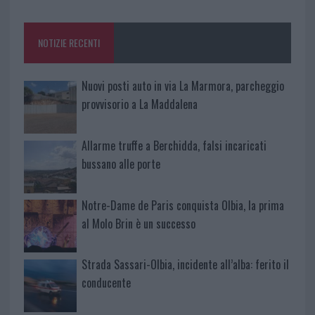
o
r
st
A
o
p
NOTIZIE RECENTI
k
p
Nuovi posti auto in via La Marmora, parcheggio
provvisorio a La Maddalena
Allarme truffe a Berchidda, falsi incaricati
bussano alle porte
Notre-Dame de Paris conquista Olbia, la prima
al Molo Brin è un successo
Strada Sassari-Olbia, incidente all’alba: ferito il
conducente