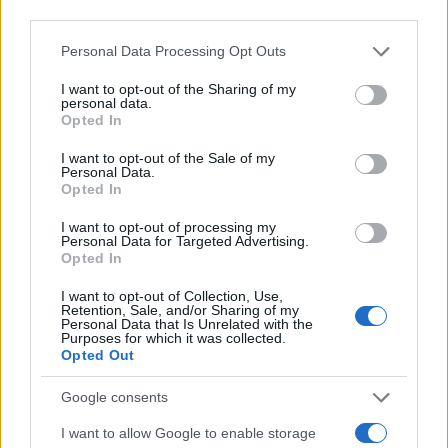
third parties.
NECROLOGIE
Please note that this website/app uses one or more Google
Personal Data Processing Opt Outs
services and may gather and store information including but
Mario Malu
not limited to your visit or usage behaviour. You may click to
I want to opt-out of the Sharing of my
personal data.
grant or deny consent to Google and its third-party tags to
Opted In
use your data for below specified purposes in below Google
consent section.
I want to opt-out of the Sale of my
Paolo Pinna
Personal Data.
Opted In
I want to opt-out of processing my
Personal Data for Targeted Advertising.
Martina Agostina Diturco
Opted In
I want to opt-out of Collection, Use,
Retention, Sale, and/or Sharing of my
Personal Data that Is Unrelated with the
I nostri cari
Purposes for which it was collected.
Opted Out
Google consents
I nostri cari
I want to allow Google to enable storage