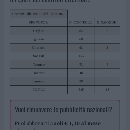
Controlli alle ore 15 del 15/03/2020
PROVINCIA
N. CONTROLLI
N. SANZIONI
Cagliari
83
6
Iglesias
68
0
Oristano
62
2
Sassari
153
0
Tempio
92
7
Nuoro
48
0
Lanusei
39
0
TOTALI
545
15
Vuoi rimuovere le pubblicità nazionali?
Puoi abbonarti a
soli € 1,10 al mese