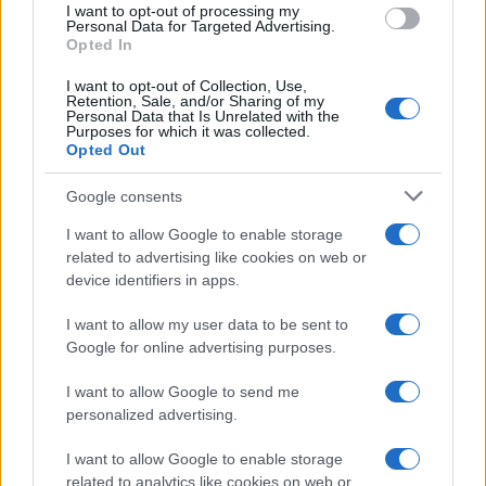
I want to opt-out of processing my
Personal Data for Targeted Advertising.
NECROLOGIE
Opted In
I want to opt-out of Collection, Use,
Mario Malu
Retention, Sale, and/or Sharing of my
Personal Data that Is Unrelated with the
Purposes for which it was collected.
Opted Out
Paolo Pinna
Google consents
I want to allow Google to enable storage
related to advertising like cookies on web or
device identifiers in apps.
Martina Agostina Diturco
I want to allow my user data to be sent to
Google for online advertising purposes.
I nostri cari
I want to allow Google to send me
personalized advertising.
I want to allow Google to enable storage
I nostri cari
related to analytics like cookies on web or