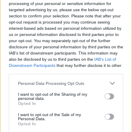
processing of your personal or sensitive information for
Esce di strada con l’auto ad Arzachena: ferito il
targeted advertising by us, please use the below opt-out
conducente
section to confirm your selection. Please note that after your
opt-out request is processed you may continue seeing
interest-based ads based on personal information utilized by
Turiste si perdono a Tavolara: salvate dai vigili
us or personal information disclosed to third parties prior to
del fuoco
your opt-out. You may separately opt-out of the further
disclosure of your personal information by third parties on the
IAB’s list of downstream participants. This information may
Meteo Olbia 6 agosto, migliora il tempo in
also be disclosed by us to third parties on the
IAB’s List of
Gallura
Downstream Participants
that may further disclose it to other
third parties.
Please note that this website/app uses one or more Google
Personal Data Processing Opt Outs
services and may gather and store information including but
not limited to your visit or usage behaviour. You may click to
I want to opt-out of the Sharing of my
personal data.
grant or deny consent to Google and its third-party tags to
Opted In
use your data for below specified purposes in below Google
consent section.
I want to opt-out of the Sale of my
Personal Data.
Opted In