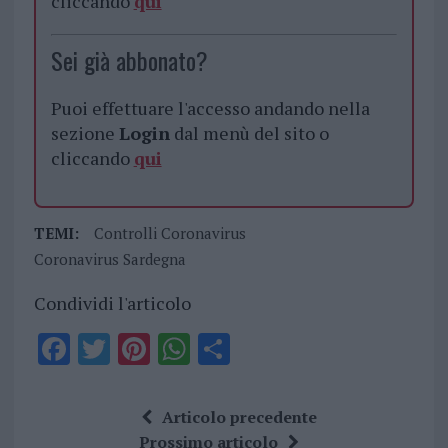
cliccando
qui
Sei già abbonato?
Puoi effettuare l'accesso andando nella
sezione
Login
dal menù del sito o
cliccando
qui
TEMI:
Controlli Coronavirus
Coronavirus Sardegna
Condividi l'articolo
F
T
Pi
W
S
a
w
n
h
h
ce
it
te
at
a
Articolo precedente
b
te
re
s
re
Prossimo articolo