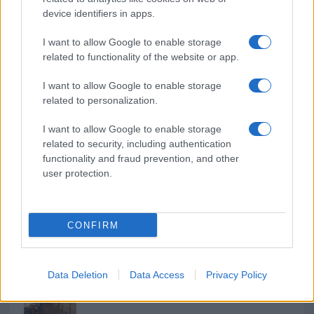
b
te
re
s
re
device identifiers in apps.
o
r
st
A
o
p
I want to allow Google to enable storage
NOTIZIE RECENTI
related to functionality of the website or app.
k
p
I want to allow Google to enable storage
Le previsioni meteo per il weekend a Olbia e in
related to personalization.
Gallura
I want to allow Google to enable storage
related to security, including authentication
Michelle Hunziker in Gallura, bella anche dal
functionality and fraud prevention, and other
user protection.
vivo: un amico vip svela come fa
Calangianus, dopo le polemiche il centro
CONFIRM
accoglienza minori chiude
Olbia, divieto di sosta contro spaccio e degrado:
Data Deletion
Data Access
Privacy Policy
esplode la protesta