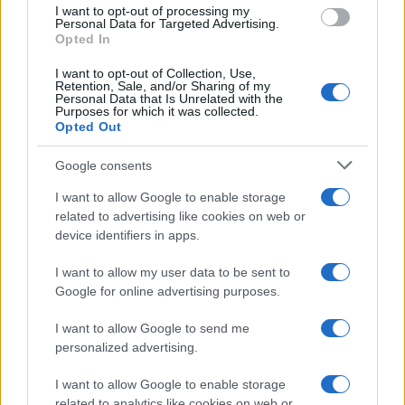
i tuoi video e le tue foto
I want to opt-out of processing my
Personal Data for Targeted Advertising.
Su WhatsApp al numero +39
Opted In
345 356 7512
I want to opt-out of Collection, Use,
Retention, Sale, and/or Sharing of my
Personal Data that Is Unrelated with the
Purposes for which it was collected.
Opted Out
Ricevi le nostre ultime news
Google consents
I want to allow Google to enable storage
da
Google News
related to advertising like cookies on web or
device identifiers in apps.
I want to allow my user data to be sent to
Condividi l'articolo
Google for online advertising purposes.
F
T
Pi
W
S
I want to allow Google to send me
a
w
n
h
h
personalized advertising.
ce
it
te
at
a
Articolo precedente
I want to allow Google to enable storage
Prossimo articolo
related to analytics like cookies on web or