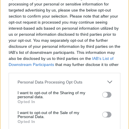
Sei già abbonato?
processing of your personal or sensitive information for
targeted advertising by us, please use the below opt-out
Puoi effettuare l'accesso andando nella
section to confirm your selection. Please note that after your
opt-out request is processed you may continue seeing
sezione
Login
dal menù del sito o
interest-based ads based on personal information utilized by
cliccando
qui
us or personal information disclosed to third parties prior to
your opt-out. You may separately opt-out of the further
disclosure of your personal information by third parties on the
IAB’s list of downstream participants. This information may
TEMI:
Droga Cagliari
Eroina Cagliari
also be disclosed by us to third parties on the
IAB’s List of
Guardia Di Finanza Di Cagliari
Hashish Cagliari
Downstream Participants
that may further disclose it to other
Marijuana Cagliari
Spaccio Cagliari
third parties.
Please note that this website/app uses one or more Google
Notizie in tempo reale?
Personal Data Processing Opt Outs
services and may gather and store information including but
Entra nel canale telegram di
not limited to your visit or usage behaviour. You may click to
I want to opt-out of the Sharing of my
GalluraOggi.it
personal data.
grant or deny consent to Google and its third-party tags to
Opted In
use your data for below specified purposes in below Google
consent section.
I want to opt-out of the Sale of my
Personal Data.
Opted In
Inviaci le tue segnalazioni,