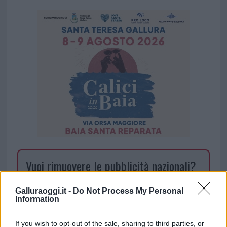
Vuoi rimuovere le pubblicità nazionali?
Puoi abbonarti a
soli € 1,10 al mese
Galluraoggi.it -
Do Not Process My Personal
Information
cliccando
qui
If you wish to opt-out of the sale, sharing to third parties, or