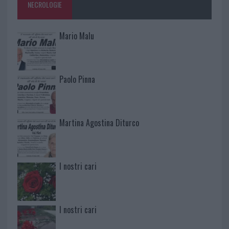
NECROLOGIE
Mario Malu
Paolo Pinna
Martina Agostina Diturco
I nostri cari
I nostri cari