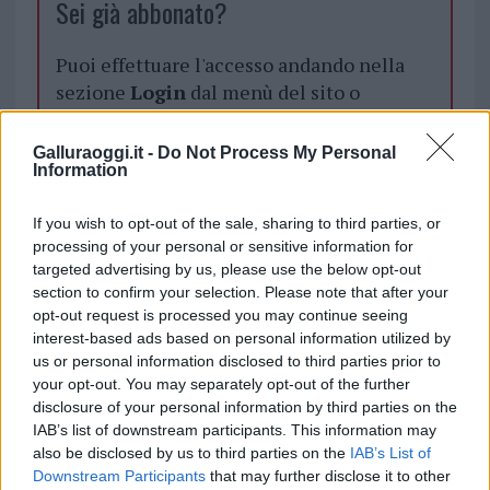
Sei già abbonato?
Puoi effettuare l'accesso andando nella
sezione
Login
dal menù del sito o
cliccando
qui
Galluraoggi.it -
Do Not Process My Personal
Information
TEMI:
Bollettino Coronavirus Sardegna
If you wish to opt-out of the sale, sharing to third parties, or
Coronavirus Sardegna
processing of your personal or sensitive information for
targeted advertising by us, please use the below opt-out
Notizie in tempo reale?
section to confirm your selection. Please note that after your
Entra nel canale telegram di
opt-out request is processed you may continue seeing
GalluraOggi.it
interest-based ads based on personal information utilized by
us or personal information disclosed to third parties prior to
your opt-out. You may separately opt-out of the further
disclosure of your personal information by third parties on the
IAB’s list of downstream participants. This information may
Inviaci le tue segnalazioni,
also be disclosed by us to third parties on the
IAB’s List of
i tuoi video e le tue foto
Downstream Participants
that may further disclose it to other