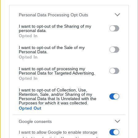
Su WhatsApp al numero +39
third parties.
345 356 7512
Please note that this website/app uses one or more Google
Personal Data Processing Opt Outs
services and may gather and store information including but
not limited to your visit or usage behaviour. You may click to
I want to opt-out of the Sharing of my
personal data.
grant or deny consent to Google and its third-party tags to
Opted In
use your data for below specified purposes in below Google
Ricevi le nostre ultime news
consent section.
I want to opt-out of the Sale of my
Personal Data.
Opted In
da
Google News
I want to opt-out of processing my
Personal Data for Targeted Advertising.
Opted In
Condividi l'articolo
I want to opt-out of Collection, Use,
Retention, Sale, and/or Sharing of my
F
T
Pi
W
S
Personal Data that Is Unrelated with the
Purposes for which it was collected.
a
w
n
h
h
Opted Out
ce
it
te
at
a
Articolo precedente
Google consents
b
te
re
s
re
Prossimo articolo
I want to allow Google to enable storage