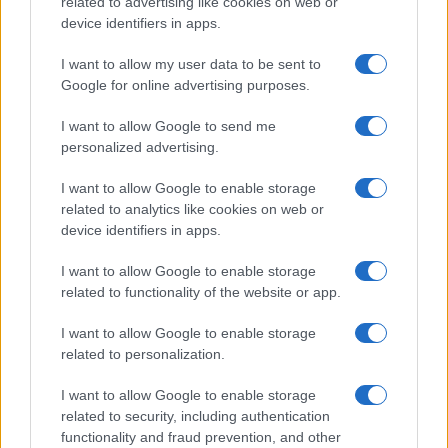
o
r
st
A
related to advertising like cookies on web or
device identifiers in apps.
o
p
NOTIZIE RECENTI
k
p
I want to allow my user data to be sent to
Google for online advertising purposes.
Incendio nella notte a Olbia, a fuoco due furgoni
I want to allow Google to send me
personalized advertising.
I want to allow Google to enable storage
A fuoco un deposito con bombole, intervento dei
related to analytics like cookies on web or
vigili del fuoco a Rudalza
device identifiers in apps.
I want to allow Google to enable storage
Ristorante distrutto dalle fiamme a La
related to functionality of the website or app.
Maddalena, incendio a Monti d’à rena
I want to allow Google to enable storage
related to personalization.
Le previsioni meteo per il weekend a Olbia e in
Gallura
I want to allow Google to enable storage
related to security, including authentication
functionality and fraud prevention, and other