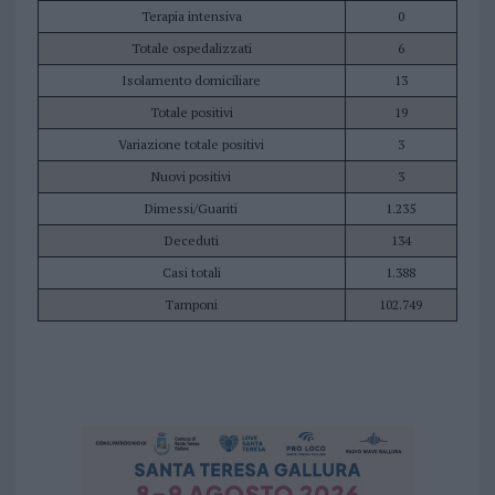
Terapia intensiva
0
Totale ospedalizzati
6
Isolamento domiciliare
13
Totale positivi
19
Variazione totale positivi
3
Nuovi positivi
3
Dimessi/Guariti
1.235
Deceduti
134
Casi totali
1.388
Tamponi
102.749