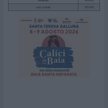
tamponi
783.633
casi_testati
537.630