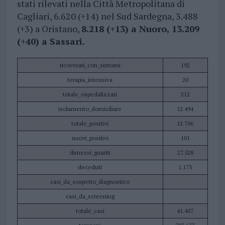
stati rilevati nella Città Metropolitana di
Cagliari, 6.620 (+14) nel Sud Sardegna, 3.488
(+3) a Oristano,
8.218 (+13) a Nuoro, 13.209
(+40) a Sassari.
ricoverati_con_sintomi
192
terapia_intensiva
20
totale_ospedalizzati
212
isolamento_domiciliare
12.494
totale_positivi
12.706
nuovi_positivi
101
dimessi_guariti
27.528
deceduti
1.173
casi_da_sospetto_diagnostico
casi_da_screening
totale_casi
41.407