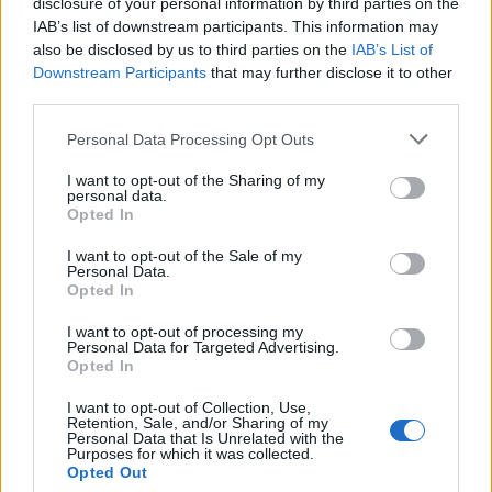
disclosure of your personal information by third parties on the
Su WhatsApp al numero +39
IAB’s list of downstream participants. This information may
345 356 7512
also be disclosed by us to third parties on the
IAB’s List of
Downstream Participants
that may further disclose it to other
third parties.
Please note that this website/app uses one or more Google
Personal Data Processing Opt Outs
Notizie in tempo reale?
services and may gather and store information including but
not limited to your visit or usage behaviour. You may click to
I want to opt-out of the Sharing of my
Entra nel canale telegram di
personal data.
grant or deny consent to Google and its third-party tags to
GalluraOggi.it
Opted In
use your data for below specified purposes in below Google
consent section.
I want to opt-out of the Sale of my
Personal Data.
Opted In
I want to opt-out of processing my
Ricevi le nostre ultime news
Personal Data for Targeted Advertising.
Opted In
da
Google News
I want to opt-out of Collection, Use,
Retention, Sale, and/or Sharing of my
Personal Data that Is Unrelated with the
Purposes for which it was collected.
Opted Out
Condividi l'articolo