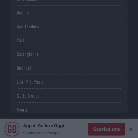
Budoni
San Teodoro
Palau
Calangianus
Buddusò
Loiri P. S. Paolo
Golfo Aranci
Monti
Telti
App di Gallura Oggi
×
Scarica ora
Scarica la nostra app
S. Antonio di G.