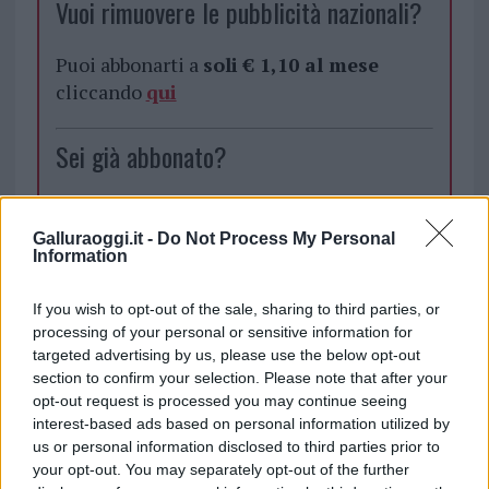
Vuoi rimuovere le pubblicità nazionali?
Puoi abbonarti a
soli € 1,10 al mese
cliccando
qui
Sei già abbonato?
Puoi effettuare l'accesso andando nella
sezione
Login
dal menù del sito o
Galluraoggi.it -
Do Not Process My Personal
Information
cliccando
qui
If you wish to opt-out of the sale, sharing to third parties, or
processing of your personal or sensitive information for
TEMI:
Bollettino Coronavirus Sardegna
targeted advertising by us, please use the below opt-out
Coronavirus Gallura
Coronavirus Sardegna
section to confirm your selection. Please note that after your
Coronavirus Sassari
opt-out request is processed you may continue seeing
interest-based ads based on personal information utilized by
us or personal information disclosed to third parties prior to
Inviaci le tue segnalazioni,
your opt-out. You may separately opt-out of the further
i tuoi video e le tue foto