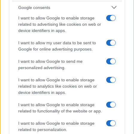
F
T
Pi
W
S
Google consents
a
w
n
h
h
I want to allow Google to enable storage
related to advertising like cookies on web or
ce
it
te
at
a
Articolo precedente
device identifiers in apps.
b
te
re
s
re
Prossimo articolo
I want to allow my user data to be sent to
o
r
st
A
Google for online advertising purposes.
o
p
I want to allow Google to send me
NOTIZIE RECENTI
k
p
personalized advertising.
I want to allow Google to enable storage
Sangue, musica e solidarietà con Avis Olbia al
related to analytics like cookies on web or
Delta Center
device identifiers in apps.
I want to allow Google to enable storage
Meteo Olbia 9 agosto, temperature in calo
related to functionality of the website or app.
I want to allow Google to enable storage
related to personalization.
Salmo finisce in ospedale a Catania, ma il tour