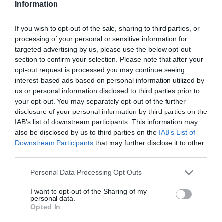
Information
amate dell’estate 2026
If you wish to opt-out of the sale, sharing to third parties, or
Nuovi posti auto in via La Marmora, parcheggio
processing of your personal or sensitive information for
provvisorio a La Maddalena
targeted advertising by us, please use the below opt-out
section to confirm your selection. Please note that after your
opt-out request is processed you may continue seeing
Allarme truffe a Berchidda, falsi incaricati
interest-based ads based on personal information utilized by
bussano alle porte
us or personal information disclosed to third parties prior to
your opt-out. You may separately opt-out of the further
disclosure of your personal information by third parties on the
Notre-Dame de Paris conquista Olbia, la prima
IAB’s list of downstream participants. This information may
al Molo Brin è un successo
also be disclosed by us to third parties on the
IAB’s List of
Downstream Participants
that may further disclose it to other
third parties.
Strada Sassari-Olbia, incidente all’alba: ferito il
Please note that this website/app uses one or more Google
Personal Data Processing Opt Outs
conducente
services and may gather and store information including but
not limited to your visit or usage behaviour. You may click to
I want to opt-out of the Sharing of my
personal data.
grant or deny consent to Google and its third-party tags to
Opted In
use your data for below specified purposes in below Google