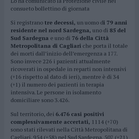
Lo ha comunicato la Protezione civile nel
consueto bollettino di giornata
Si registrano
tre decessi,
un uomo d
i 79 anni
residente nel nord Sardegna,
uno di
85 del
Sud Sardegna
e uno di
76 della Città
Metropolitana di Cagliari
che porta il totale
dei morti dall’inizio dell’emergenza a 177.
Sono invece 226 i pazienti attualmente
ricoverati in ospedale in reparti non intensivi
(+16 rispetto al dato di ieri), mentre è di 34
(+1) il numero dei pazienti in terapia
intensiva. Le persone in isolamento
domiciliare sono 3.426.
Sul territorio, dei
6.476 casi positivi
complessivamente accertati,
1114 (+70)
sono stati rilevati nella Città Metropolitana di
Cagliari, 954 (+58) nel Sud Sardegna, 507 (+21)