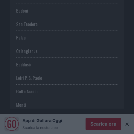
Budoni
San Teodoro
Palau
Calangianus
Buddusò
Loiri P. S. Paolo
Golfo Aranci
Monti
Telti
App di Gallura Oggi
×
Scarica ora
Scarica la nostra app
S. Antonio di G.