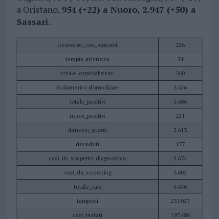
a Oristano,
954 (+22) a Nuoro, 2.947 (+50) a
Sassari.
ricoverati_con_sintomi
226
terapia_intensiva
34
totale_ospedalizzati
260
isolamento_domiciliare
3.426
totale_positivi
3.686
nuovi_positivi
221
dimessi_guariti
2.613
deceduti
177
casi_da_sospetto_diagnostico
2.674
casi_da_screening
3.802
totale_casi
6.476
tamponi
233.027
casi_testati
197.486