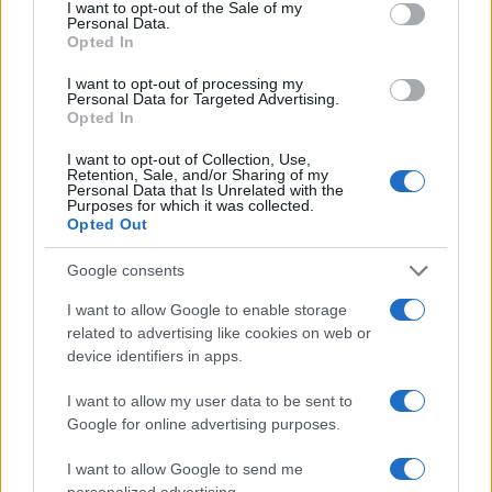
consent section.
I want to opt-out of the Sale of my
Personal Data.
Opted In
I want to opt-out of processing my
Personal Data for Targeted Advertising.
Opted In
I want to opt-out of Collection, Use,
Retention, Sale, and/or Sharing of my
NECROLOGIE
Personal Data that Is Unrelated with the
Purposes for which it was collected.
Opted Out
Mario Malu
Google consents
I want to allow Google to enable storage
related to advertising like cookies on web or
Paolo Pinna
device identifiers in apps.
I want to allow my user data to be sent to
Google for online advertising purposes.
Martina Agostina Diturco
I want to allow Google to send me
personalized advertising.