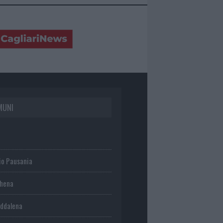
MUNI
io Pausania
chena
ddalena