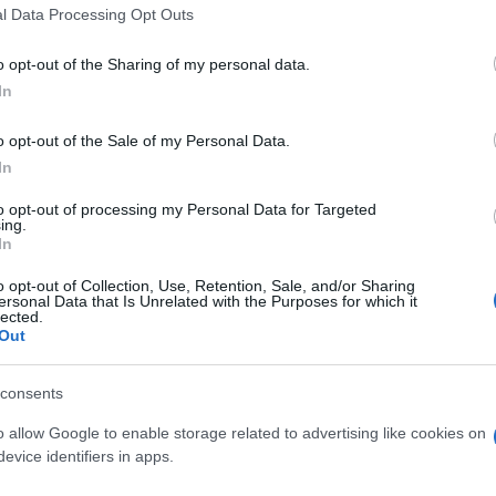
l Data Processing Opt Outs
o opt-out of the Sharing of my personal data.
do nella sezione
Login
dal menù del sito o
In
o opt-out of the Sale of my Personal Data.
In
ronavirus Olbia
to opt-out of processing my Personal Data for Targeted
ing.
lazioni, i tuoi video e le tue foto
In
ro +39 345 356 7512
o opt-out of Collection, Use, Retention, Sale, and/or Sharing
ersonal Data that Is Unrelated with the Purposes for which it
lected.
Out
eale?
consents
gram di GalluraOggi.it
o allow Google to enable storage related to advertising like cookies on
evice identifiers in apps.