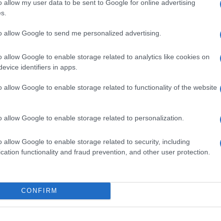
o allow my user data to be sent to Google for online advertising
ime news da
Google News
s.
to allow Google to send me personalized advertising.
o allow Google to enable storage related to analytics like cookies on
evice identifiers in apps.
o allow Google to enable storage related to functionality of the website
dente
Prossimo articolo
o allow Google to enable storage related to personalization.
o allow Google to enable storage related to security, including
cation functionality and fraud prevention, and other user protection.
Invia un Comunicato Stampa
|
Pubblicità
|
Segnala
CONFIRM