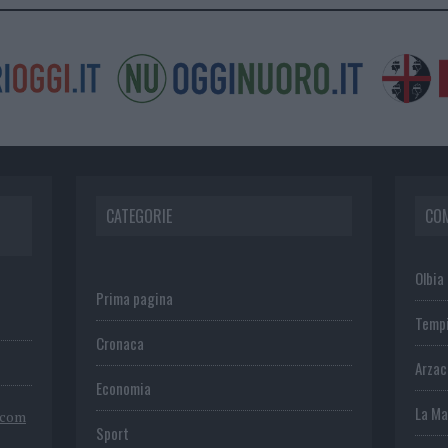
CATEGORIE
CO
Olbia
Prima pagina
Temp
Cronaca
Arza
Economia
La Ma
.com
Sport