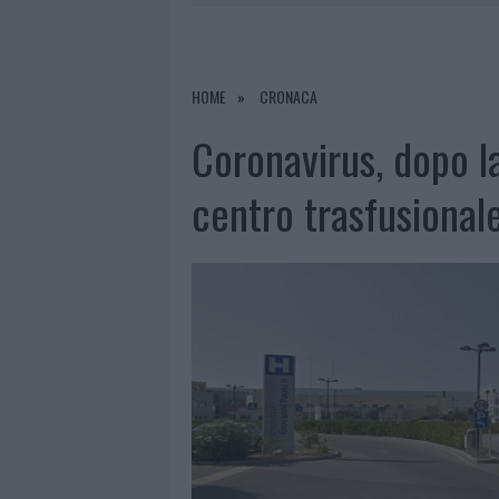
PRIVATA”
8 AGOSTO 2026
|
INCENDIO NELLA NOTTE A OLBIA,
8 AGOSTO 2026
|
A FUOCO UN DEPOSITO CON BOMB
HOME
CRONACA
8 AGOSTO 2026
|
RISTORANTE DISTRUTTO DALLE F
Coronavirus, dopo la
8 AGOSTO 2026
|
JOVANOTTI, GABRY PONTE E ALF
centro trasfusionale