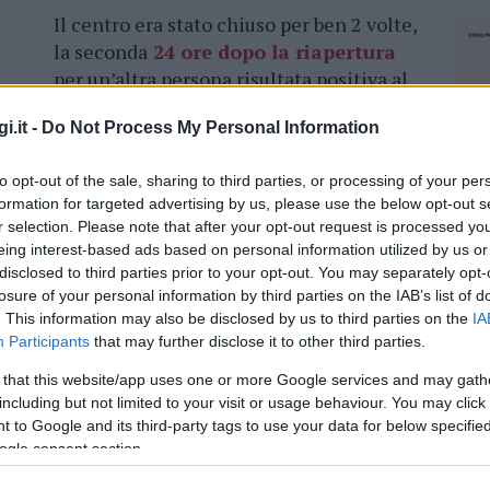
Il centro era stato chiuso per ben 2 volte,
la seconda
24 ore dopo la riapertura
per un’altra persona risultata positiva al
coronavirus. Dopo i controlli e le
i.it -
Do Not Process My Personal Information
sanificazioni ora la struttura può
to opt-out of the sale, sharing to third parties, or processing of your per
formation for targeted advertising by us, please use the below opt-out s
ni dei malati, che devono recarsi al centro
r selection. Please note that after your opt-out request is processed y
n controllo costante e l’adozione di tutte
eing interest-based ads based on personal information utilized by us or
per quella degli operatori sanitari.
disclosed to third parties prior to your opt-out. You may separately opt-
losure of your personal information by third parties on the IAB’s list of
. This information may also be disclosed by us to third parties on the
IA
Participants
that may further disclose it to other third parties.
 that this website/app uses one or more Google services and may gath
azionali?
including but not limited to your visit or usage behaviour. You may click 
 to Google and its third-party tags to use your data for below specifi
 mese
cliccando
qui
ogle consent section.
NEC