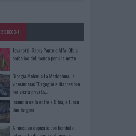
IZIE RECENTI
Jovanotti, Gabry Ponte e Alfa: Olbia
ombelico del mondo per una notte
Giorgia Meloni a La Maddalena, la
vicesindaco: “Orgoglio e discrezione
per visita privata̶…
Incendio nella notte a Olbia, a fuoco
due furgoni
A fuoco un deposito con bombole,
intervento dei vigili del fuoco a