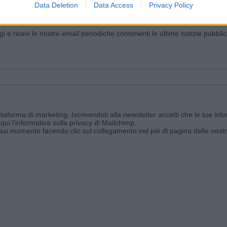
Data Deletion
Data Access
Privacy Policy
iornato?
ggi e ricevi le nostre email periodiche contenenti le ultime notizie pubbli
aforma di marketing. Iscrivendoti alla newsletter accetti che le tue info
qui l'informativa sulla privacy di Mailchimp
.
siasi momento facendo clic sul collegamento nel piè di pagina delle nostr