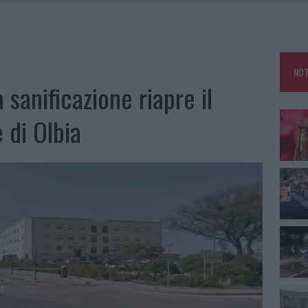
 A FUOCO DUE FURGONI
OLE, INTERVENTO DEI VIGILI DEL FUOCO A RUDALZA
NOT
IAMME A LA MADDALENA, INCENDIO A MONTI D’À RENA
 sanificazione riapre il
A: OLBIA OMBELICO DEL MONDO PER UNA NOTTE
 di Olbia