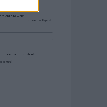
cate sul sito web!
*
campo obbligatorio
rmazioni siano trasferite a
e e-mail.