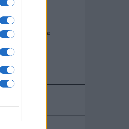
I nostri cari
Giovannimaria Cabras