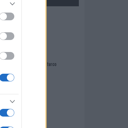
Mario Malu
Paolo Pinna
Martina Agostina Diturco
I nostri cari
I nostri cari