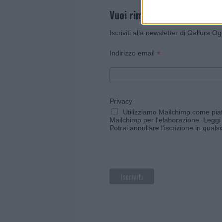
Vuoi rimanere sempre agg
Iscriviti alla newsletter di Gallura O
*
Indirizzo email
Privacy
Utilizziamo Mailchimp come piatt
Mailchimp per l'elaborazione.
Leggi 
Potrai annullare l'iscrizione in qual