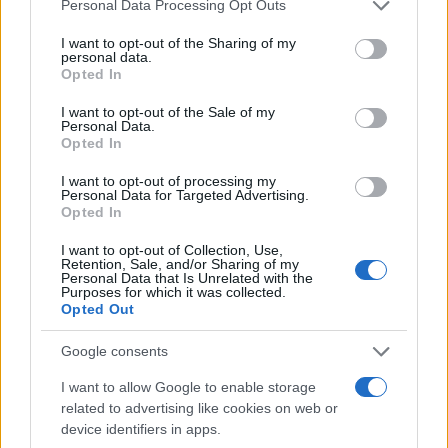
Please note that this website/app uses one or more Google
Personal Data Processing Opt Outs
services and may gather and store information including but
not limited to your visit or usage behaviour. You may click to
I want to opt-out of the Sharing of my
personal data.
Ricevi le nostre ultime news
grant or deny consent to Google and its third-party tags to
Opted In
use your data for below specified purposes in below Google
consent section.
I want to opt-out of the Sale of my
da
Google News
Personal Data.
Opted In
I want to opt-out of processing my
Condividi l'articolo
Personal Data for Targeted Advertising.
Opted In
F
T
Pi
W
S
I want to opt-out of Collection, Use,
a
w
n
h
h
Retention, Sale, and/or Sharing of my
Personal Data that Is Unrelated with the
Purposes for which it was collected.
ce
it
te
at
a
Articolo precedente
Opted Out
b
te
re
s
re
Prossimo articolo
Google consents
o
r
st
A
I want to allow Google to enable storage
o
p
related to advertising like cookies on web or
NOTIZIE RECENTI
k
p
device identifiers in apps.