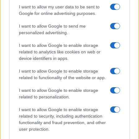
I want to allow my user data to be sent to
Jovanotti, Gabry Ponte e Alfa: Olbia ombelico del
Google for online advertising purposes.
mondo per una notte
I want to allow Google to send me
personalized advertising.
Giorgia Meloni a La Maddalena, la vicesindaco:
“Orgoglio e discrezione per visita privata̶…
I want to allow Google to enable storage
related to analytics like cookies on web or
device identifiers in apps.
Incendio nella notte a Olbia, a fuoco due furgoni
I want to allow Google to enable storage
related to functionality of the website or app.
A fuoco un deposito con bombole, intervento dei
I want to allow Google to enable storage
vigili del fuoco a Rudalza
related to personalization.
I want to allow Google to enable storage
Ristorante distrutto dalle fiamme a La
related to security, including authentication
Maddalena, incendio a Monti d’à rena
functionality and fraud prevention, and other
user protection.