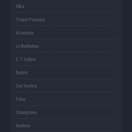
Olbia
Tempio Pausania
Arzachena
La Maddalena
S. T. Gallura
Budoni
San Teodoro
Palau
Calangianus
Buddusò