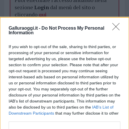
Puoi effettuare l'accesso andando nella
sezione
Login
dal menù del sito o
cliccando
qui
Galluraoggi.it -
Do Not Process My Personal
Information
TEMI:
Controlli Coronavirus
Controlli Gallura
If you wish to opt-out of the sale, sharing to third parties, or
Inviaci le tue segnalazioni,
processing of your personal or sensitive information for
i tuoi video e le tue foto
targeted advertising by us, please use the below opt-out
Su WhatsApp al numero +39
section to confirm your selection. Please note that after your
345 356 7512
opt-out request is processed you may continue seeing
interest-based ads based on personal information utilized by
us or personal information disclosed to third parties prior to
your opt-out. You may separately opt-out of the further
disclosure of your personal information by third parties on the
Notizie in tempo reale?
IAB’s list of downstream participants. This information may
Entra nel canale telegram di
also be disclosed by us to third parties on the
IAB’s List of
Downstream Participants
that may further disclose it to other
GalluraOggi.it
third parties.