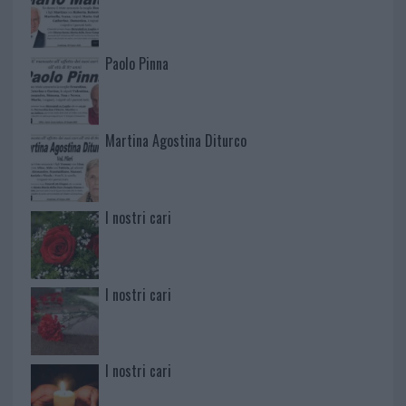
Paolo Pinna
Martina Agostina Diturco
I nostri cari
I nostri cari
I nostri cari