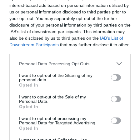
interest-based ads based on personal information utilized by
Calangianus, allarme sul centro accoglienza
us or personal information disclosed to third parties prior to
your opt-out. You may separately opt-out of the further
minori, Albieri: “Episodi gravissimi”
disclosure of your personal information by third parties on the
IAB’s list of downstream participants. This information may
also be disclosed by us to third parties on the
IAB’s List of
Downstream Participants
that may further disclose it to other
third parties.
Please note that this website/app uses one or more Google
Personal Data Processing Opt Outs
services and may gather and store information including but
not limited to your visit or usage behaviour. You may click to
I want to opt-out of the Sharing of my
personal data.
grant or deny consent to Google and its third-party tags to
Opted In
use your data for below specified purposes in below Google
consent section.
I want to opt-out of the Sale of my
NECROLOGIE
Personal Data.
Opted In
Mario Malu
I want to opt-out of processing my
Personal Data for Targeted Advertising.
Opted In