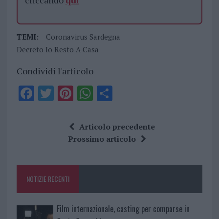
cliccando
qui
TEMI:
Coronavirus Sardegna
Decreto Io Resto A Casa
Condividi l'articolo
F
T
Pi
W
S
a
w
n
h
h
ce
it
te
at
a
Articolo precedente
b
te
re
s
re
Prossimo articolo
o
r
st
A
o
p
NOTIZIE RECENTI
k
p
Film internazionale, casting per comparse in