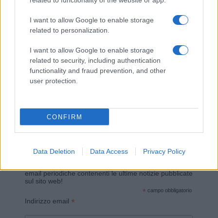
related to functionality of the website or app.
I want to allow Google to enable storage
related to personalization.
I want to allow Google to enable storage
related to security, including authentication
functionality and fraud prevention, and other
user protection.
Invia un Comunicato Stampa
|
Pubblicità
|
Segnala
CONFIRM
Vuoi rimanere sempre aggiornato?
Data Deletion
Data Access
Privacy Policy
Iscriviti alla newsletter di Gallura Oggi e ricevi le nostre
email periodiche contenenti le ultime notizie pubblicate
sul sito web!
*
campo obbligatorio
*
Indirizzo email