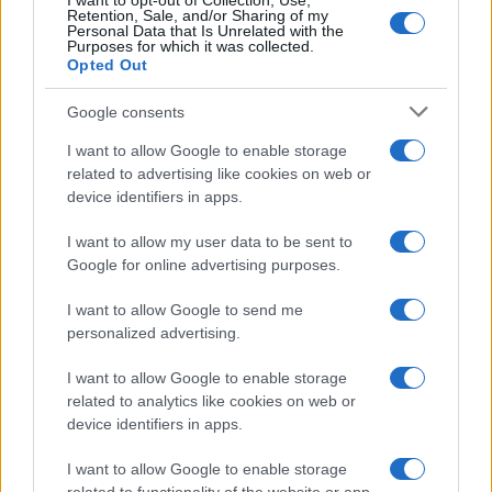
I want to opt-out of Collection, Use,
Retention, Sale, and/or Sharing of my
Paolo Pinna
Personal Data that Is Unrelated with the
Purposes for which it was collected.
Opted Out
Martina Agostina Diturco
Google consents
I want to allow Google to enable storage
related to advertising like cookies on web or
device identifiers in apps.
I nostri cari
I want to allow my user data to be sent to
Google for online advertising purposes.
I nostri cari
I want to allow Google to send me
personalized advertising.
I want to allow Google to enable storage
I nostri cari
related to analytics like cookies on web or
device identifiers in apps.
I want to allow Google to enable storage
Giovannimaria Cabras