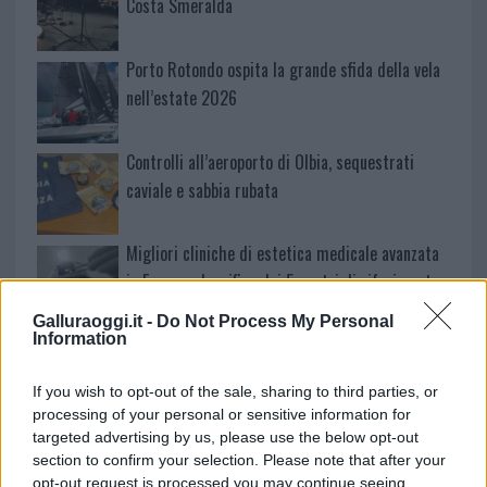
Costa Smeralda
Porto Rotondo ospita la grande sfida della vela
nell’estate 2026
Controlli all’aeroporto di Olbia, sequestrati
caviale e sabbia rubata
Migliori cliniche di estetica medicale avanzata
in Europa: classifica dei 5 centri di riferimento
pe…
Galluraoggi.it -
Do Not Process My Personal
Information
Incendi, a San Pasquale arriva il Campo Base:
l’inaugurazione
If you wish to opt-out of the sale, sharing to third parties, or
processing of your personal or sensitive information for
Andrea Mura conquista Palau: grande
targeted advertising by us, please use the below opt-out
section to confirm your selection. Please note that after your
partecipazione per il suo racconto
opt-out request is processed you may continue seeing