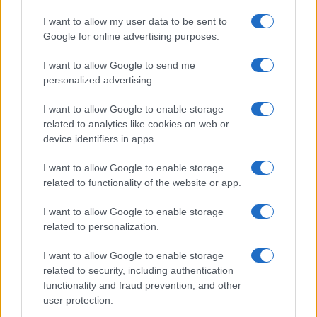
sezione
Login
dal menù del sito o
I want to allow my user data to be sent to
cliccando
qui
Google for online advertising purposes.
I want to allow Google to send me
personalized advertising.
TEMI:
Email Truffa
Email Truffa Coronavirus
Polizia Postale
I want to allow Google to enable storage
related to analytics like cookies on web or
Inviaci le tue segnalazioni,
device identifiers in apps.
i tuoi video e le tue foto
Su WhatsApp al numero +39
I want to allow Google to enable storage
related to functionality of the website or app.
345 356 7512
I want to allow Google to enable storage
related to personalization.
I want to allow Google to enable storage
Notizie in tempo reale?
related to security, including authentication
Entra nel canale telegram di
functionality and fraud prevention, and other
GalluraOggi.it
user protection.