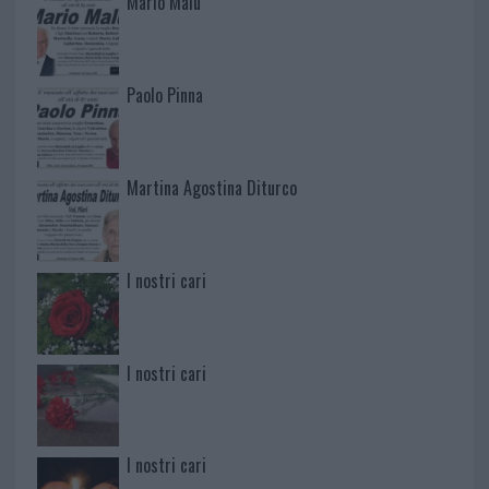
Mario Malu
Paolo Pinna
Martina Agostina Diturco
I nostri cari
I nostri cari
I nostri cari