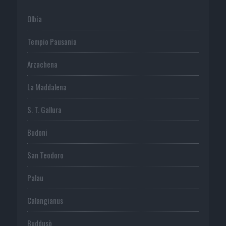
Olbia
Tempio Pausania
Arzachena
La Maddalena
S. T. Gallura
Budoni
San Teodoro
Palau
Calangianus
Buddusò