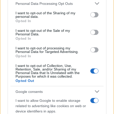
Please note that this website/app uses one or more Google
Personal Data Processing Opt Outs
services and may gather and store information including but
not limited to your visit or usage behaviour. You may click to
I want to opt-out of the Sharing of my
personal data.
grant or deny consent to Google and its third-party tags to
Opted In
use your data for below specified purposes in below Google
consent section.
I want to opt-out of the Sale of my
Personal Data.
Opted In
I want to opt-out of processing my
Personal Data for Targeted Advertising.
Opted In
Vuoi rimuovere le pubblicità nazionali?
I want to opt-out of Collection, Use,
Retention, Sale, and/or Sharing of my
Personal Data that Is Unrelated with the
Purposes for which it was collected.
Puoi abbonarti a
soli € 1,10 al mese
Opted Out
cliccando
qui
Google consents
Sei già abbonato?
I want to allow Google to enable storage
related to advertising like cookies on web or
Puoi effettuare l'accesso andando nella
device identifiers in apps.