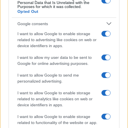
Personal Data that Is Unrelated with the
Michelle Hunziker in Gallura, bella anche dal
Purposes for which it was collected.
Opted Out
vivo: un amico vip svela come fa
Google consents
Calangianus, dopo le polemiche il centro
I want to allow Google to enable storage
accoglienza minori chiude
related to advertising like cookies on web or
device identifiers in apps.
Olbia, divieto di sosta contro spaccio e degrado:
I want to allow my user data to be sent to
esplode la protesta
Google for online advertising purposes.
I want to allow Google to send me
Pausa caffè impeccabile: come scegliere la
personalized advertising.
soluzione ideale per la casa e l’ufficio
I want to allow Google to enable storage
related to analytics like cookies on web or
Monte Pino, la fine di un lungo dolore: storia e
device identifiers in apps.
rinascita della strada che segnò la Gallura
I want to allow Google to enable storage
related to functionality of the website or app.