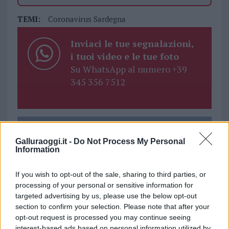
TEMI:
Coronavirus Sardegna
Inviaci le tue segnalazioni,
i tuoi video e le tue foto
Su WhatsApp al numero +39
345 356 7512
Notizie in tempo reale?
Galluraoggi.it -
Do Not Process My Personal
Entra nel canale telegram di
Information
GalluraOggi.it
If you wish to opt-out of the sale, sharing to third parties, or
processing of your personal or sensitive information for
targeted advertising by us, please use the below opt-out
section to confirm your selection. Please note that after your
Ricevi le nostre ultime news
opt-out request is processed you may continue seeing
interest-based ads based on personal information utilized by