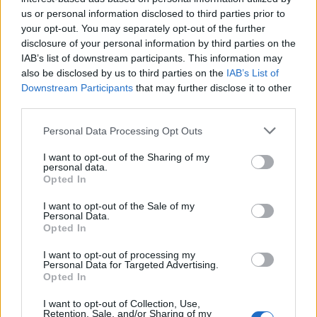
us or personal information disclosed to third parties prior to
da
Google News
your opt-out. You may separately opt-out of the further
disclosure of your personal information by third parties on the
IAB’s list of downstream participants. This information may
also be disclosed by us to third parties on the
IAB’s List of
Condividi l'articolo
Downstream Participants
that may further disclose it to other
F
T
Pi
W
S
third parties.
a
w
n
h
h
Please note that this website/app uses one or more Google
Personal Data Processing Opt Outs
services and may gather and store information including but
ce
it
te
at
a
Articolo precedente
not limited to your visit or usage behaviour. You may click to
I want to opt-out of the Sharing of my
personal data.
b
te
re
s
re
grant or deny consent to Google and its third-party tags to
Prossimo articolo
Opted In
use your data for below specified purposes in below Google
o
r
st
A
consent section.
I want to opt-out of the Sale of my
o
p
Personal Data.
Opted In
NOTIZIE RECENTI
k
p
I want to opt-out of processing my
Personal Data for Targeted Advertising.
Le previsioni meteo per il weekend a Olbia e in
Opted In
Gallura
I want to opt-out of Collection, Use,
Retention, Sale, and/or Sharing of my