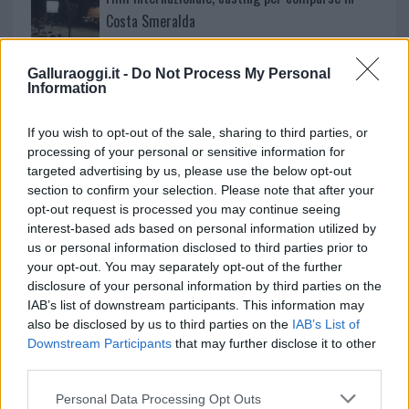
Costa Smeralda
Porto Rotondo ospita la grande sfida della vela
Galluraoggi.it -
Do Not Process My Personal
Information
nell’estate 2026
If you wish to opt-out of the sale, sharing to third parties, or
Controlli all’aeroporto di Olbia, sequestrati
processing of your personal or sensitive information for
targeted advertising by us, please use the below opt-out
caviale e sabbia rubata
section to confirm your selection. Please note that after your
opt-out request is processed you may continue seeing
Migliori cliniche di estetica medicale avanzata
interest-based ads based on personal information utilized by
us or personal information disclosed to third parties prior to
in Europa: classifica dei 5 centri di riferimento
your opt-out. You may separately opt-out of the further
pe…
disclosure of your personal information by third parties on the
Incendi, a San Pasquale arriva il Campo Base:
IAB’s list of downstream participants. This information may
also be disclosed by us to third parties on the
IAB’s List of
l’inaugurazione
Downstream Participants
that may further disclose it to other
third parties.
Andrea Mura conquista Palau: grande
Please note that this website/app uses one or more Google
Personal Data Processing Opt Outs
partecipazione per il suo racconto