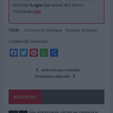
sezione
Login
dal menù del sito o
cliccando
qui
TEMI:
Coronavirus Sardegna
Famiglie Sardegna
Condividi l'articolo
F
T
Pi
W
S
a
w
n
h
h
ce
it
te
at
a
Articolo precedente
b
te
re
s
re
Prossimo articolo
o
r
st
A
o
p
NOTIZIE RECENTI
k
p
Film internazionale, casting per comparse in