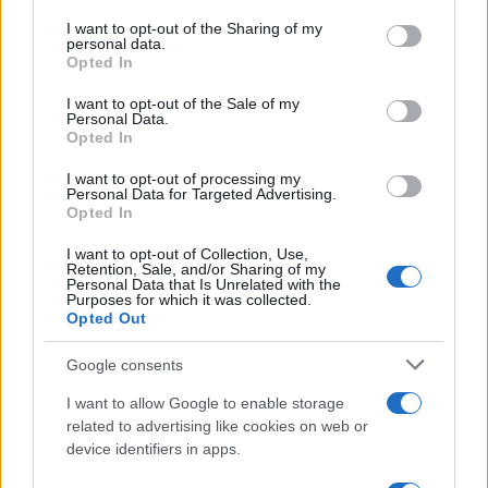
services and may gather and store information including but
not limited to your visit or usage behaviour. You may click to
I want to opt-out of the Sharing of my
personal data.
grant or deny consent to Google and its third-party tags to
Calangianus, allarme sul centro accoglienza
Opted In
use your data for below specified purposes in below Google
minori, Albieri: “Episodi gravissimi”
consent section.
I want to opt-out of the Sale of my
Personal Data.
Opted In
I want to opt-out of processing my
Personal Data for Targeted Advertising.
Opted In
I want to opt-out of Collection, Use,
Retention, Sale, and/or Sharing of my
Personal Data that Is Unrelated with the
Purposes for which it was collected.
Opted Out
Google consents
NECROLOGIE
I want to allow Google to enable storage
related to advertising like cookies on web or
Mario Malu
device identifiers in apps.