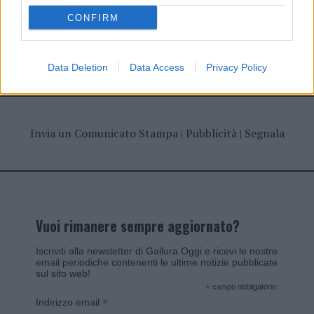
Giovannimaria Cabras
CONFIRM
Data Deletion
Data Access
Privacy Policy
Invia un Comunicato Stampa
|
Pubblicità
|
Segnala
Vuoi rimanere sempre aggiornato?
Iscriviti alla newsletter di Gallura Oggi e ricevi le nostre
email periodiche contenenti le ultime notizie pubblicate
sul sito web!
*
campo obbligatorio
*
Indirizzo email