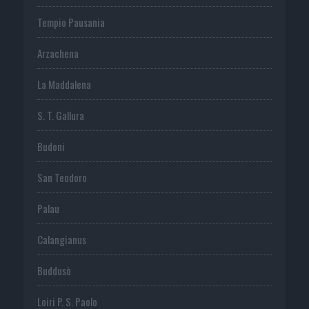
Tempio Pausania
Arzachena
La Maddalena
S. T. Gallura
Budoni
San Teodoro
Palau
Calangianus
Buddusò
Loiri P. S. Paolo