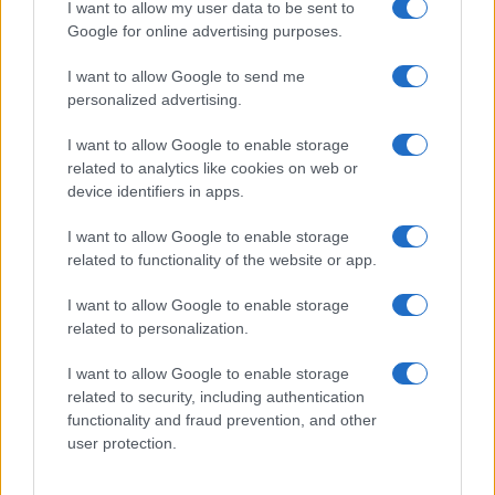
I want to allow my user data to be sent to
Google for online advertising purposes.
Ricevi le nostre ultime news
I want to allow Google to send me
da
Google News
personalized advertising.
I want to allow Google to enable storage
related to analytics like cookies on web or
Condividi l'articolo
device identifiers in apps.
F
T
Pi
W
S
I want to allow Google to enable storage
a
w
n
h
h
related to functionality of the website or app.
ce
it
te
at
a
I want to allow Google to enable storage
Articolo precedente
b
te
re
s
re
related to personalization.
Prossimo articolo
o
r
st
A
I want to allow Google to enable storage
o
p
related to security, including authentication
functionality and fraud prevention, and other
NOTIZIE RECENTI
k
p
user protection.
Le previsioni meteo per il weekend a Olbia e in