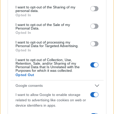
services and may gather and store information including but
not limited to your visit or usage behaviour. You may click to
I want to opt-out of the Sharing of my
personal data.
grant or deny consent to Google and its third-party tags to
Opted In
TEMI:
Coronavirus Sardegna
use your data for below specified purposes in below Google
consent section.
Fondazione Gimbe Sardegna
Monitoraggio Covid
I want to opt-out of the Sale of my
Personal Data.
Opted In
Notizie in tempo reale?
Entra nel canale telegram di
I want to opt-out of processing my
Personal Data for Targeted Advertising.
GalluraOggi.it
Opted In
I want to opt-out of Collection, Use,
Retention, Sale, and/or Sharing of my
Personal Data that Is Unrelated with the
Purposes for which it was collected.
Inviaci le tue segnalazioni,
Opted Out
i tuoi video e le tue foto
Google consents
Su WhatsApp al numero +39
345 356 7512
I want to allow Google to enable storage
related to advertising like cookies on web or
device identifiers in apps.