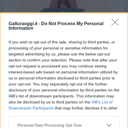
Galluraoggi.it -
Do Not Process My Personal
Information
If you wish to opt-out of the sale, sharing to third parties, or
processing of your personal or sensitive information for
targeted advertising by us, please use the below opt-out
Vuoi rimuovere le pubblicità nazionali?
section to confirm your selection. Please note that after your
opt-out request is processed you may continue seeing
interest-based ads based on personal information utilized by
Puoi abbonarti a
soli € 1,10 al mese
us or personal information disclosed to third parties prior to
cliccando
qui
your opt-out. You may separately opt-out of the further
disclosure of your personal information by third parties on the
Sei già abbonato?
IAB’s list of downstream participants. This information may
also be disclosed by us to third parties on the
IAB’s List of
Downstream Participants
that may further disclose it to other
Puoi effettuare l'accesso andando nella
third parties.
sezione
Login
dal menù del sito o
Please note that this website/app uses one or more Google
cliccando
qui
Personal Data Processing Opt Outs