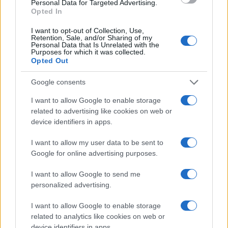
Personal Data for Targeted Advertising.
conducente
Opted In
I want to opt-out of Collection, Use,
Eventi in Gallura, da Jovanotti alla zuppa
Retention, Sale, and/or Sharing of my
Personal Data that Is Unrelated with the
gallurese: gli appuntamenti da non perdere
Purposes for which it was collected.
Opted Out
Lettini e arredi abusivi sulla spiaggia libera,
Google consents
sequestri a Olbia e Arzachena
I want to allow Google to enable storage
related to advertising like cookies on web or
device identifiers in apps.
I want to allow my user data to be sent to
Google for online advertising purposes.
I want to allow Google to send me
personalized advertising.
I want to allow Google to enable storage
related to analytics like cookies on web or
NECROLOGIE
device identifiers in apps.