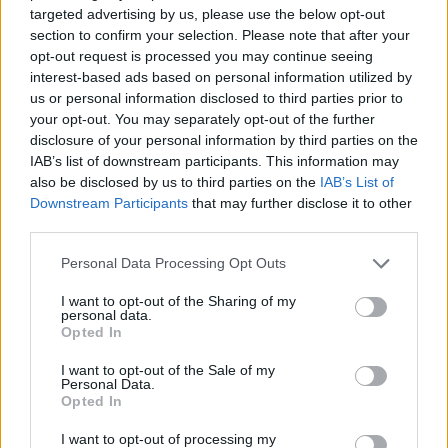
o
p
targeted advertising by us, please use the below opt-out
NOTIZIE RECENTI
section to confirm your selection. Please note that after your
k
p
opt-out request is processed you may continue seeing
interest-based ads based on personal information utilized by
Aggius conquista la classifica delle mete più
us or personal information disclosed to third parties prior to
your opt-out. You may separately opt-out of the further
amate dell’estate 2026
disclosure of your personal information by third parties on the
IAB’s list of downstream participants. This information may
Nuovi posti auto in via La Marmora, parcheggio
also be disclosed by us to third parties on the
IAB’s List of
Downstream Participants
that may further disclose it to other
provvisorio a La Maddalena
third parties.
Please note that this website/app uses one or more Google
Personal Data Processing Opt Outs
Allarme truffe a Berchidda, falsi incaricati
services and may gather and store information including but
bussano alle porte
not limited to your visit or usage behaviour. You may click to
I want to opt-out of the Sharing of my
personal data.
grant or deny consent to Google and its third-party tags to
Opted In
use your data for below specified purposes in below Google
Notre-Dame de Paris conquista Olbia, la prima
consent section.
I want to opt-out of the Sale of my
al Molo Brin è un successo
Personal Data.
Opted In
Strada Sassari-Olbia, incidente all’alba: ferito il
I want to opt-out of processing my