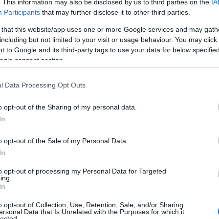
. This information may also be disclosed by us to third parties on the
IA
Participants
that may further disclose it to other third parties.
ia.
 that this website/app uses one or more Google services and may gath
ativi sono concentrati a Olbia, dove l’offerta
including but not limited to your visit or usage behaviour. You may click 
 to Google and its third-party tags to use your data for below specifi
si. Uno di questi è quello per diventare
ogle consent section.
nno scolastico in corso,
si tratta di una prima
is e cerca
ragazzi dai 14 ai 17 anni residenti
l Data Processing Opt Outs
 diploma di terza media e si svolgerà
o opt-out of the Sharing of my personal data.
In
eratori del benessere a Olbia
. “Io opero da
una realtà fiorente e questi
corsi ottengono
o opt-out of the Sale of my Personal Data.
ra
Vincenzo Lorusso, coordinatore
In
 organizzato il corso con il contributo della
to opt-out of processing my Personal Data for Targeted
per professioni nella ristorazione che si sono
ing.
ovato lavoro, sia stagionale che non.
In
17 ragazzi. Si tratta di un percorso
o opt-out of Collection, Use, Retention, Sale, and/or Sharing
 dove al termine del secondo anno, lo studente
ersonal Data that Is Unrelated with the Purposes for which it
lected.