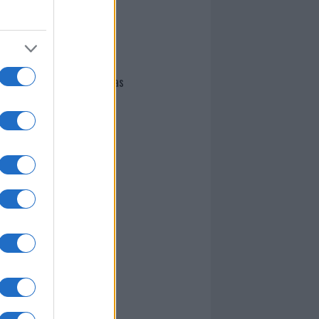
I nostri cari
Giovannimaria Cabras