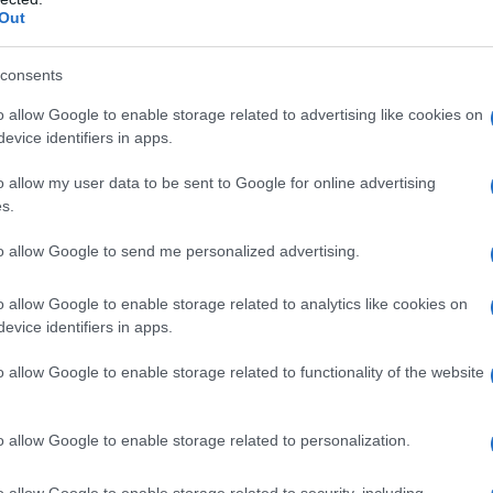
ercorso in una scuola che dia accesso
Out
a professionale valida in tutta Europa”.
consents
nella sede dell’Università di Olbia, dove si
come lingue, matematica e scienze, fino al
o allow Google to enable storage related to advertising like cookies on
 in un triennio di 2970 ore
, con 400 ore di
evice identifiers in apps.
onsentiranno di ottenere la qualifica europea
o allow my user data to be sent to Google for online advertising
s.
to allow Google to send me personalized advertising.
o dal Fondo Sociale Europeo e dalla Regione, è
o allow Google to enable storage related to analytics like cookies on
scrizioni sono aperte fino al 24 gennaio
e si
evice identifiers in apps.
i di altri paesi e regolarmente soggiornati
o allow Google to enable storage related to functionality of the website
ore
. La finalità è il potenziamento e il
 della capacità delle risorse presenti nei vari
la certificazione delle competenze acquisite,
o allow Google to enable storage related to personalization.
e e nazionale e verrà indicativamente
n’opportunità per chi vuole entrare nel mondo
o allow Google to enable storage related to security, including