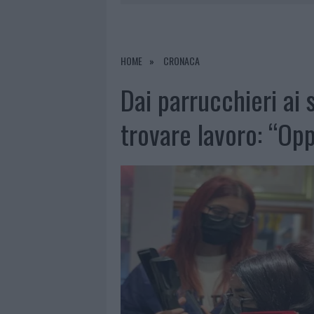
RIFERIMENTO PER I TRATTAMENTI LA
7 AGOSTO 2026
|
NUOVI STALLI RESIDENTI A PALA
HOME
CRONACA
7 AGOSTO 2026
|
FILM INTERNAZIONALE, CASTING
7 AGOSTO 2026
|
PORTO ROTONDO OSPITA LA GRAN
Dai parrucchieri ai s
trovare lavoro: “Opp