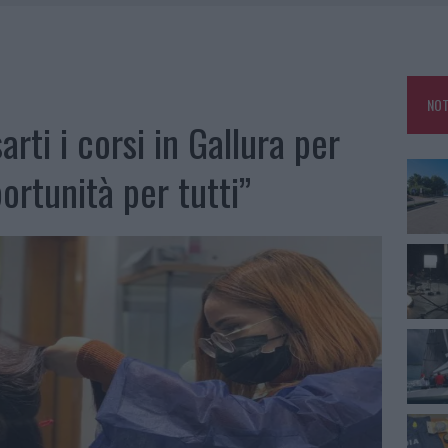
SER NON INVASIVI
U, IL COMUNE COMPLETA L’ITER
 PER COMPARSE IN COSTA SMERALDA
NOT
DE SFIDA DELLA VELA NELL’ESTATE 2026
arti i corsi in Gallura per
ortunità per tutti”