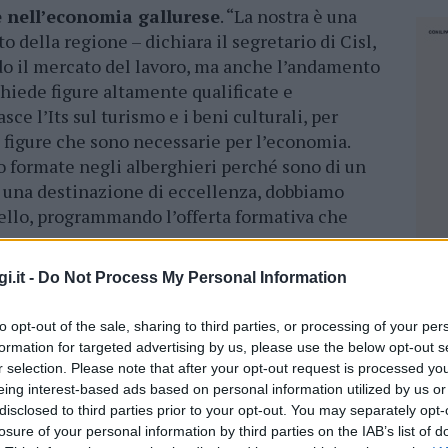
e nell’economia gallurese
. “La nostra è una
to della regione – dichiara il segretario di Cisl,
ndo il mercato del lavoro, ma anche l’andamento
chiede figure altamente qualificate e
ce l’Its sul turismo e i beni culturali, per
 figure che sono necessarie per l’economia.
 formate negli alberghieri perché sono di un
re una destinazione di eccellenza, dobbiamo
ivello, programmando l’offerta formativa che
.
i.it -
Do Not Process My Personal Information
ce, si pongono l’obiettivo di contrastare il
ei neet, un problema che tra i giovani di Olbia
to opt-out of the sale, sharing to third parties, or processing of your per
. “Ben vengano corsi sempre più inclusivi –
formation for targeted advertising by us, please use the below opt-out s
 indietro nessuno e possano diventare risorse
r selection. Please note that after your opt-out request is processed y
badisco, che se vogliamo saper cogliere tutte le
eing interest-based ads based on personal information utilized by us or
sere la leva principale, garantendo anche i
disclosed to third parties prior to your opt-out. You may separately opt-
losure of your personal information by third parties on the IAB’s list of
ro”.
NEC