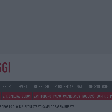
SPORT
EVENTI
RUBRICHE
PUBLIREDAZIONALI
NECROLOGIE
A
S. T. GALLURA
BUDONI
SAN TEODORO
PALAU
CALANGIANUS
BUDDUSÒ
LOIRI P. S. 
EROPORTO DI OLBIA, SEQUESTRATI CAVIALE E SABBIA RUBATA
E DI ESTETICA MEDICALE AVANZATA IN EUROPA: CLASSIFICA DEI 5 CENTRI DI