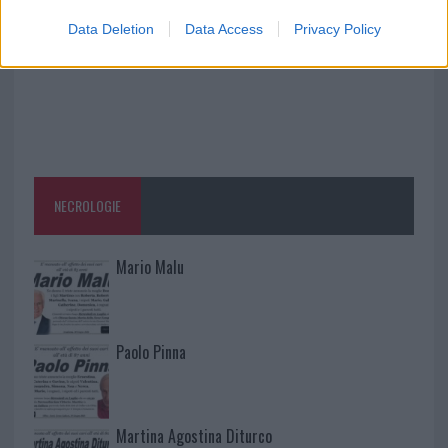
Data Deletion
Data Access
Privacy Policy
NECROLOGIE
Mario Malu
Paolo Pinna
Martina Agostina Diturco