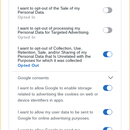
use your data for below specified purposes in below Google
consent section.
Condividi l'articolo
I want to opt-out of the Sale of my
Personal Data.
Opted In
F
T
Pi
W
S
a
w
n
h
h
I want to opt-out of processing my
Personal Data for Targeted Advertising.
ce
it
te
at
a
Opted In
Articolo precedente
b
te
re
s
re
Prossimo articolo
I want to opt-out of Collection, Use,
Retention, Sale, and/or Sharing of my
o
r
st
A
Personal Data that Is Unrelated with the
Purposes for which it was collected.
o
p
Opted Out
NOTIZIE RECENTI
k
p
Google consents
I want to allow Google to enable storage
Sangue, musica e solidarietà con Avis Olbia al
related to advertising like cookies on web or
Delta Center
device identifiers in apps.
I want to allow my user data to be sent to
Meteo Olbia 9 agosto, temperature in calo
Google for online advertising purposes.