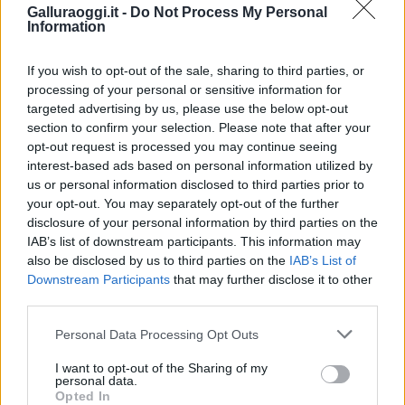
Notizie in tempo reale?
Galluraoggi.it -
Do Not Process My Personal
Entra nel canale telegram di
Information
GalluraOggi.it
If you wish to opt-out of the sale, sharing to third parties, or
processing of your personal or sensitive information for
targeted advertising by us, please use the below opt-out
section to confirm your selection. Please note that after your
Inviaci le tue segnalazioni,
opt-out request is processed you may continue seeing
i tuoi video e le tue foto
interest-based ads based on personal information utilized by
Su WhatsApp al numero +39
us or personal information disclosed to third parties prior to
your opt-out. You may separately opt-out of the further
345 356 7512
disclosure of your personal information by third parties on the
IAB’s list of downstream participants. This information may
also be disclosed by us to third parties on the
IAB’s List of
Downstream Participants
that may further disclose it to other
third parties.
Ricevi le nostre ultime news
Please note that this website/app uses one or more Google
Personal Data Processing Opt Outs
services and may gather and store information including but
da
Google News
not limited to your visit or usage behaviour. You may click to
I want to opt-out of the Sharing of my
personal data.
grant or deny consent to Google and its third-party tags to
Opted In