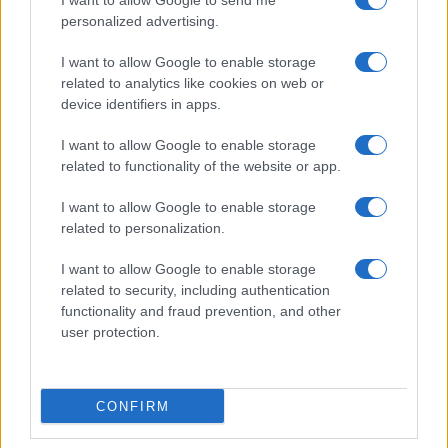
I want to allow Google to send me
personalized advertising.
Salmo finisce in ospedale a Catania, ma il tour
va avanti: “Sicilia, ci sono”
I want to allow Google to enable storage
related to analytics like cookies on web or
device identifiers in apps.
Jovanotti, Gabry Ponte e Alfa: Olbia ombelico del
mondo per una notte
I want to allow Google to enable storage
related to functionality of the website or app.
Giorgia Meloni a La Maddalena, la vicesindaco:
I want to allow Google to enable storage
“Orgoglio e discrezione per visita privata̶…
related to personalization.
I want to allow Google to enable storage
Incendio nella notte a Olbia, a fuoco due furgoni
related to security, including authentication
functionality and fraud prevention, and other
user protection.
A fuoco un deposito con bombole, intervento dei
vigili del fuoco a Rudalza
CONFIRM