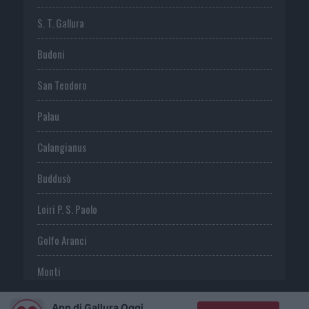
S. T. Gallura
Budoni
San Teodoro
Palau
Calangianus
Buddusò
Loiri P. S. Paolo
Golfo Aranci
Monti
Telti
App di Gallura Oggi