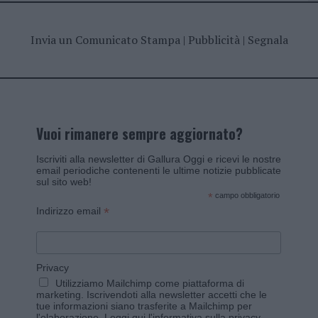
Invia un Comunicato Stampa
|
Pubblicità
|
Segnala
Vuoi rimanere sempre aggiornato?
Iscriviti alla newsletter di Gallura Oggi e ricevi le nostre
email periodiche contenenti le ultime notizie pubblicate
sul sito web!
*
campo obbligatorio
*
Indirizzo email
Privacy
Utilizziamo Mailchimp come piattaforma di
marketing. Iscrivendoti alla newsletter accetti che le
tue informazioni siano trasferite a Mailchimp per
l'elaborazione.
Leggi qui l'informativa sulla privacy