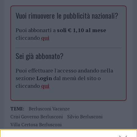
Vuoi rimuovere le pubblicità nazionali?
Puoi abbonarti a
soli € 1,10 al mese
cliccando
qui
Sei già abbonato?
Puoi effettuare l'accesso andando nella
sezione
Login
dal menù del sito o
cliccando
qui
TEMI:
Berlusconi Vacanze
Crisi Governo Berlusconi
Silvio Berlusconi
Villa Certosa Berlusconi