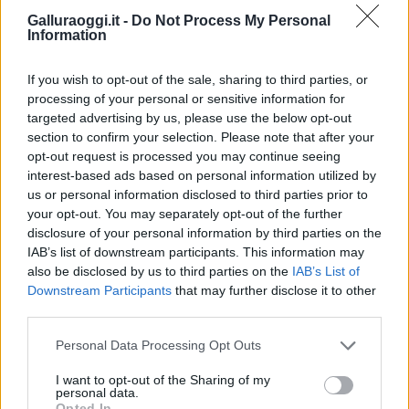
Inviaci le tue segnalazioni,
Galluraoggi.it -
Do Not Process My Personal
Information
i tuoi video e le tue foto
Su WhatsApp al numero +39
If you wish to opt-out of the sale, sharing to third parties, or
345 356 7512
processing of your personal or sensitive information for
targeted advertising by us, please use the below opt-out
section to confirm your selection. Please note that after your
opt-out request is processed you may continue seeing
interest-based ads based on personal information utilized by
Notizie in tempo reale?
us or personal information disclosed to third parties prior to
Entra nel canale telegram di
your opt-out. You may separately opt-out of the further
GalluraOggi.it
disclosure of your personal information by third parties on the
IAB’s list of downstream participants. This information may
also be disclosed by us to third parties on the
IAB’s List of
Downstream Participants
that may further disclose it to other
third parties.
Ricevi le nostre ultime news
Please note that this website/app uses one or more Google
Personal Data Processing Opt Outs
services and may gather and store information including but
da
Google News
not limited to your visit or usage behaviour. You may click to
I want to opt-out of the Sharing of my
personal data.
grant or deny consent to Google and its third-party tags to
Opted In