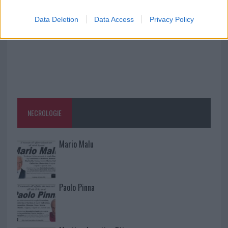
Data Deletion
Data Access
Privacy Policy
NECROLOGIE
Mario Malu
Paolo Pinna