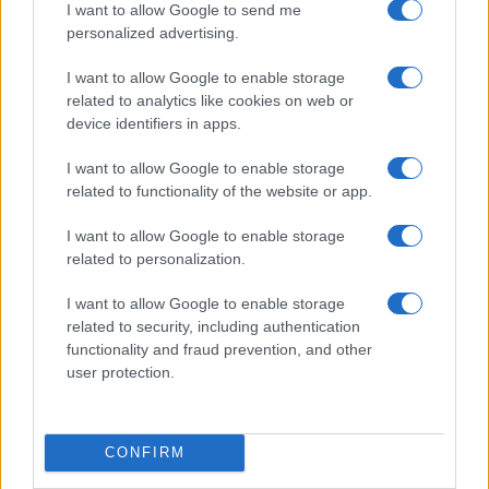
I want to allow Google to send me
personalized advertising.
Salmo finisce in ospedale a Catania, ma il tour
I want to allow Google to enable storage
va avanti: “Sicilia, ci sono”
related to analytics like cookies on web or
device identifiers in apps.
Jovanotti, Gabry Ponte e Alfa: Olbia ombelico del
I want to allow Google to enable storage
mondo per una notte
related to functionality of the website or app.
Giorgia Meloni a La Maddalena, la vicesindaco:
I want to allow Google to enable storage
related to personalization.
“Orgoglio e discrezione per visita privata̶…
I want to allow Google to enable storage
related to security, including authentication
Incendio nella notte a Olbia, a fuoco due furgoni
functionality and fraud prevention, and other
user protection.
A fuoco un deposito con bombole, intervento dei
vigili del fuoco a Rudalza
CONFIRM