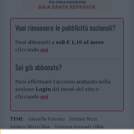
Vuoi rimuovere le pubblicità nazionali?
Puoi abbonarti a
soli € 1,10 al mese
cliccando
qui
Sei già abbonato?
Puoi effettuare l'accesso andando nella
sezione
Login
dal menù del sito o
cliccando
qui
TEMI:
Gabriella Palermo
Settimo Nizzi
Sindaco Nizzi Olbia
Violenza Sessuale Olbia