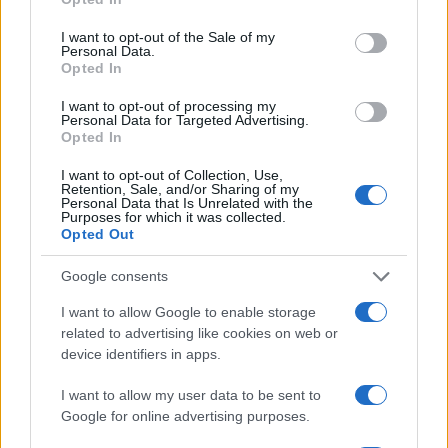
use your data for below specified purposes in below Google
consent section.
I want to opt-out of the Sale of my
Condividi l'articolo
Personal Data.
Opted In
F
T
Pi
W
S
I want to opt-out of processing my
a
w
n
h
h
Personal Data for Targeted Advertising.
Opted In
ce
it
te
at
a
Articolo precedente
I want to opt-out of Collection, Use,
b
te
re
s
re
Prossimo articolo
Retention, Sale, and/or Sharing of my
Personal Data that Is Unrelated with the
o
r
st
A
Purposes for which it was collected.
Opted Out
o
p
NOTIZIE RECENTI
k
p
Google consents
I want to allow Google to enable storage
Sangue, musica e solidarietà con Avis Olbia al
related to advertising like cookies on web or
Delta Center
device identifiers in apps.
I want to allow my user data to be sent to
Meteo Olbia 9 agosto, temperature in calo
Google for online advertising purposes.