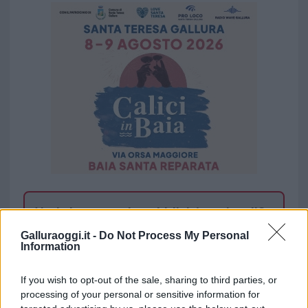
Vuoi rimuovere le pubblicità nazionali?
Galluraoggi.it -
Do Not Process My Personal
Puoi abbonarti a
soli € 1,10 al mese
Information
cliccando
qui
If you wish to opt-out of the sale, sharing to third parties, or
processing of your personal or sensitive information for
Sei già abbonato?