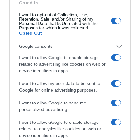
Opted In
I want to opt-out of Collection, Use,
Retention, Sale, and/or Sharing of my
Personal Data that Is Unrelated with the
Purposes for which it was collected.
Ricevi le nostre ultime news
Opted Out
Google consents
da
Google News
I want to allow Google to enable storage
related to advertising like cookies on web or
device identifiers in apps.
Condividi l'articolo
I want to allow my user data to be sent to
F
T
Pi
W
S
Google for online advertising purposes.
a
w
n
h
h
I want to allow Google to send me
ce
it
te
at
a
Articolo precedente
personalized advertising.
b
te
re
s
re
Prossimo articolo
I want to allow Google to enable storage
o
r
st
A
related to analytics like cookies on web or
o
p
device identifiers in apps.