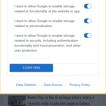
NOTIZIE RECENTI
k
p
I want to allow Google to enable storage
related to functionality of the website or app.
Michelle Hunziker in Gallura, bella anche dal
I want to allow Google to enable storage
vivo: un amico vip svela come fa
related to personalization.
I want to allow Google to enable storage
Calangianus, dopo le polemiche il centro
related to security, including authentication
accoglienza minori chiude
functionality and fraud prevention, and other
user protection.
Olbia, divieto di sosta contro spaccio e degrado:
esplode la protesta
CONFIRM
Pausa caffè impeccabile: come scegliere la
soluzione ideale per la casa e l’ufficio
Data Deletion
Data Access
Privacy Policy
Monte Pino, la fine di un lungo dolore: storia e
rinascita della strada che segnò la Gallura