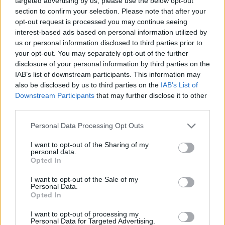
targeted advertising by us, please use the below opt-out
section to confirm your selection. Please note that after your
Puoi effettuare l'accesso andando nella
opt-out request is processed you may continue seeing
sezione
Login
dal menù del sito o
interest-based ads based on personal information utilized by
us or personal information disclosed to third parties prior to
cliccando
qui
your opt-out. You may separately opt-out of the further
disclosure of your personal information by third parties on the
IAB’s list of downstream participants. This information may
TEMI:
Comune Olbia
Discarica Olbia
also be disclosed by us to third parties on the
IAB’s List of
Downstream Participants
that may further disclose it to other
third parties.
Notizie in tempo reale?
Entra nel canale telegram di
Please note that this website/app uses one or more Google
Personal Data Processing Opt Outs
GalluraOggi.it
services and may gather and store information including but
not limited to your visit or usage behaviour. You may click to
I want to opt-out of the Sharing of my
personal data.
grant or deny consent to Google and its third-party tags to
Opted In
use your data for below specified purposes in below Google
consent section.
I want to opt-out of the Sale of my
Inviaci le tue segnalazioni,
Personal Data.
i tuoi video e le tue foto
Opted In
Su WhatsApp al numero +39
I want to opt-out of processing my
345 356 7512
Personal Data for Targeted Advertising.