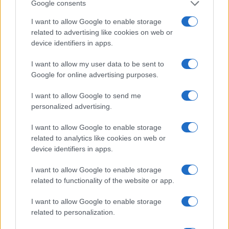
Google consents
Jovanotti, Gabry Ponte e Alfa: Olbia ombelico del
I want to allow Google to enable storage
related to advertising like cookies on web or
mondo per una notte
device identifiers in apps.
Giorgia Meloni a La Maddalena, la vicesindaco:
I want to allow my user data to be sent to
Google for online advertising purposes.
“Orgoglio e discrezione per visita privata̶…
I want to allow Google to send me
personalized advertising.
Incendio nella notte a Olbia, a fuoco due furgoni
I want to allow Google to enable storage
related to analytics like cookies on web or
device identifiers in apps.
A fuoco un deposito con bombole, intervento dei
vigili del fuoco a Rudalza
I want to allow Google to enable storage
related to functionality of the website or app.
I want to allow Google to enable storage
related to personalization.