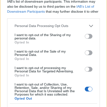
IAB’s list of downstream participants. This information may
a
w
n
h
h
also be disclosed by us to third parties on the
IAB’s List of
Downstream Participants
that may further disclose it to other
ce
it
te
at
a
Articolo precedente
third parties.
b
te
re
s
re
Prossimo articolo
Please note that this website/app uses one or more Google
Personal Data Processing Opt Outs
o
r
st
A
services and may gather and store information including but
not limited to your visit or usage behaviour. You may click to
I want to opt-out of the Sharing of my
o
p
personal data.
grant or deny consent to Google and its third-party tags to
NOTIZIE RECENTI
Opted In
k
p
use your data for below specified purposes in below Google
consent section.
I want to opt-out of the Sale of my
Personal Data.
Sangue, musica e solidarietà con Avis Olbia al
Opted In
Delta Center
I want to opt-out of processing my
Personal Data for Targeted Advertising.
Opted In
Meteo Olbia 9 agosto, temperature in calo
I want to opt-out of Collection, Use,
Retention, Sale, and/or Sharing of my
Personal Data that Is Unrelated with the
Purposes for which it was collected.
Salmo finisce in ospedale a Catania, ma il tour
Opted Out
va avanti: “Sicilia, ci sono”