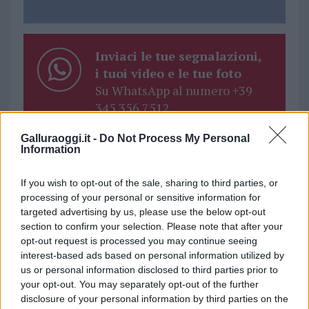
Inviaci le tue segnalazioni,
i tuoi video e le tue foto
Su WhatsApp al numero +39
345 356 7512
Galluraoggi.it -
Do Not Process My Personal
Information
If you wish to opt-out of the sale, sharing to third parties, or
Ricevi le nostre ultime news
processing of your personal or sensitive information for
targeted advertising by us, please use the below opt-out
da
Google News
section to confirm your selection. Please note that after your
opt-out request is processed you may continue seeing
interest-based ads based on personal information utilized by
us or personal information disclosed to third parties prior to
Condividi l'articolo
your opt-out. You may separately opt-out of the further
disclosure of your personal information by third parties on the
F
T
Pi
W
S