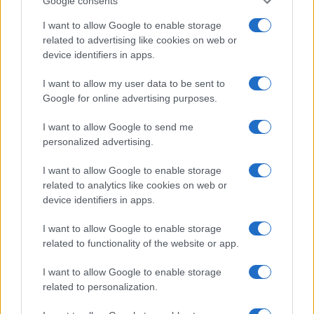
Google consents
I want to allow Google to enable storage
related to advertising like cookies on web or
device identifiers in apps.
Sei già abbonato?
I want to allow my user data to be sent to
Puoi effettuare l'accesso andando nella
Google for online advertising purposes.
sezione
Login
dal menù del sito o
I want to allow Google to send me
cliccando
qui
personalized advertising.
I want to allow Google to enable storage
related to analytics like cookies on web or
TEMI:
Giunta Regionale Sardegna
device identifiers in apps.
Provincia Nord Est Gallura
Provincia Olbia-Tempio
Regione Sardegna
I want to allow Google to enable storage
related to functionality of the website or app.
Notizie in tempo reale?
I want to allow Google to enable storage
Entra nel canale telegram di
related to personalization.
GalluraOggi.it