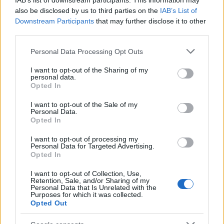
IAB’s list of downstream participants. This information may
also be disclosed by us to third parties on the
IAB’s List of
Downstream Participants
that may further disclose it to other
third parties.
Please note that this website/app uses one or more Google
Personal Data Processing Opt Outs
services and may gather and store information including but
Vuoi rimuovere le pubblicità nazionali?
not limited to your visit or usage behaviour. You may click to
I want to opt-out of the Sharing of my
personal data.
grant or deny consent to Google and its third-party tags to
Opted In
use your data for below specified purposes in below Google
Puoi abbonarti a
soli € 1,10 al mese
consent section.
I want to opt-out of the Sale of my
cliccando
qui
Personal Data.
Opted In
I want to opt-out of processing my
Personal Data for Targeted Advertising.
Opted In
I want to opt-out of Collection, Use,
Retention, Sale, and/or Sharing of my
Personal Data that Is Unrelated with the
Purposes for which it was collected.
Opted Out