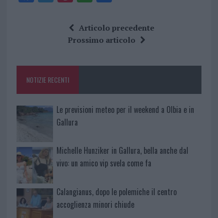
a
w
n
h
h
ce
it
te
at
a
Articolo precedente
b
te
re
s
re
Prossimo articolo
o
r
st
A
o
p
NOTIZIE RECENTI
k
p
Le previsioni meteo per il weekend a Olbia e in
Gallura
Michelle Hunziker in Gallura, bella anche dal
vivo: un amico vip svela come fa
Calangianus, dopo le polemiche il centro
accoglienza minori chiude